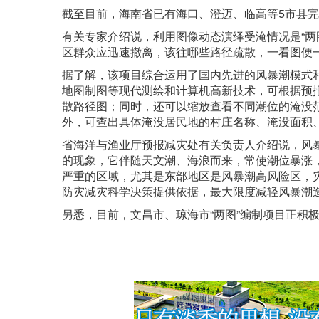
截至目前，海南省已有海口、澄迈、临高等5市县完
有关专家介绍说，利用图像动态演绎受淹情况是“两
区群众应迅速撤离，该往哪些路径疏散，一看图便
据了解，该项目综合运用了国内先进的风暴潮模式和
地图制图等现代测绘和计算机高新技术，可根据预
散路径图；同时，还可以缩放查看不同潮位的淹没
外，可查出具体淹没居民地的村庄名称、淹没面积
省海洋与渔业厅预报减灾处有关负责人介绍说，风暴
的现象，它伴随天文潮、海浪而来，常使潮位暴涨
严重的区域，尤其是东部地区是风暴潮高风险区，灾
防灾减灾科学决策提供依据，最大限度减轻风暴潮
另悉，目前，文昌市、琼海市“两图”编制项目正积