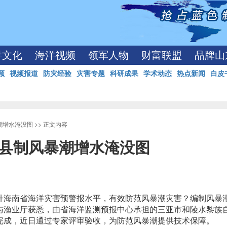
洋文化
海洋视频
领军人物
财富联盟
品牌山
顾
视频报道
防灾经验
灾害专题
科研成果
学术动态
热点新闻
白皮
潮增水淹没图
>> 正文内容
市县制风暴潮增水淹没图
升海南省海洋灾害预警报水平，有效防范风暴潮灾害？编制风暴
与渔业厅获悉，由省海洋监测预报中心承担的三亚市和陵水黎族
完成，近日通过专家评审验收，为防范风暴潮提供技术保障。