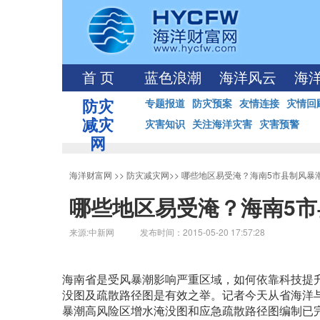
首 页
蓝色浪潮
海洋风云
海
防灾
专题报道
防灾预案
友情连接
灾情回
减灾
灾害知识
关注海洋灾害
灾害预警
网
海洋财富网
>>
防灾减灾网
>>
哪些地区易受淹？海南5市县制风暴
哪些地区易受淹？海南5
来源:中新网 发布时间：2015-05-20 17:57:28
海南省是受风暴潮影响严重区域，如何依靠科技提
没图及疏散路径图是有效之举。记者今天从省海洋
暴潮高风险区增水淹没图和应急疏散路径图编制已