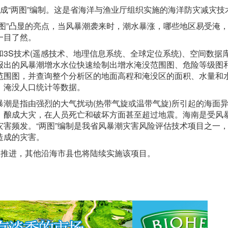
成“两图”编制。这是省海洋与渔业厅组织实施的海洋防灾减灾技
图”凸显的亮点，当风暴潮袭来时，潮水暴涨，哪些地区易受淹
一目了然。
3S技术(遥感技术、地理信息系统、全球定位系统)、空间数据
报出的风暴潮增水水位快速绘制出增水淹没范围图、危险等级图
范围图，并查询整个分析区的地面高程和淹没区的面积、水量和
、淹没人口统计等数据。
潮是指由强烈的大气扰动(热带气旋或温带气旋)所引起的海面
，酿成大灾，在人员死亡和破坏方面甚至超过地震。海南是受风
害频发。“两图”编制是我省风暴潮灾害风险评估技术项目之一
造成的灾害。
极推进，其他沿海市县也将陆续实施该项目。