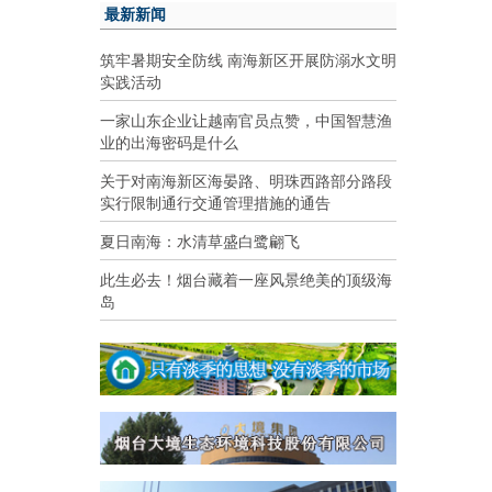
最新新闻
筑牢暑期安全防线 南海新区开展防溺水文明
实践活动
一家山东企业让越南官员点赞，中国智慧渔
业的出海密码是什么
关于对南海新区海晏路、明珠西路部分路段
实行限制通行交通管理措施的通告
夏日南海：水清草盛白鹭翩飞
此生必去！烟台藏着一座风景绝美的顶级海
岛