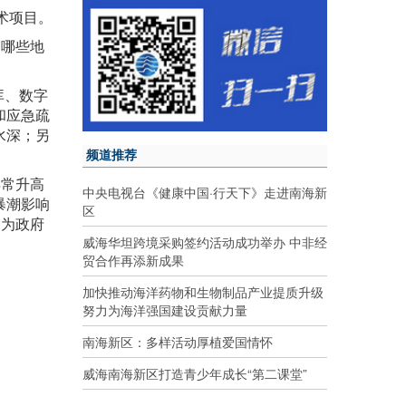
术项目。
，哪些地
库、数字
和应急疏
水深；另
频道推荐
异常升高
中央电视台《健康中国·行天下》走进南海新
暴潮影响
区
，为政府
威海华坦跨境采购签约活动成功举办 中非经
贸合作再添新成果
加快推动海洋药物和生物制品产业提质升级
努力为海洋强国建设贡献力量
南海新区：多样活动厚植爱国情怀
威海南海新区打造青少年成长“第二课堂”