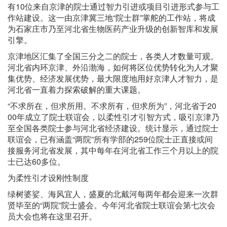
有10位来自京津的院士通过智力引进或项目引进形式参与工
作站建设。这一由京津冀三地“院士群”掌舵的工作站，将成
为石家庄市乃至河北省生物医药产业升级的创新智库和发展
引擎。
京津地区汇集了全国三分之二的院士，各类人才数量可观。
河北省内环京津、外沿渤海，如何将区位优势转化为人才聚
集优势、经济发展优势，最大限度地用好京津人才智力，是
河北省一直着力探索破解的重大课题。
“不求所在，但求所用。不求所有，但求所为”，河北省于20
00年成立了院士联谊会，以柔性引才引智方式，吸引京津乃
至全国各类院士参与河北省经济建设。统计显示，通过院士
联谊会，已有涵盖“两院”所有学部的259位院士正直接或间
接服务河北省发展，其中每年在河北省工作三个月以上的院
士已达60多位。
为柔性引才设刚性制度
绿树婆娑、海风宜人，盛夏的北戴河每两年都会迎来一次群
贤毕至的“两院”院士盛会。今年河北省院士联谊会第七次会
员大会也将在这里召开。