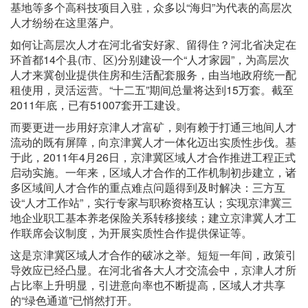
基地等多个高科技项目入驻，众多以“海归”为代表的高层次
人才纷纷在这里落户。
如何让高层次人才在河北省安好家、留得住？河北省决定在
环首都14个县(市、区)分别建设一个“人才家园”，为高层次
人才来冀创业提供住房和生活配套服务，由当地政府统一配
租使用，灵活运营。“十二五”期间总量将达到15万套。截至
2011年底，已有51007套开工建设。
而要更进一步用好京津人才富矿，则有赖于打通三地间人才
流动的既有屏障，向京津冀人才一体化迈出实质性步伐。基
于此，2011年4月26日，京津冀区域人才合作推进工程正式
启动实施。一年来，区域人才合作的工作机制初步建立，诸
多区域间人才合作的重点难点问题得到及时解决：三方互
设“人才工作站”，实行专家与职称资格互认；实现京津冀三
地企业职工基本养老保险关系转移接续；建立京津冀人才工
作联席会议制度，为开展实质性合作提供保证等。
这是京津冀区域人才合作的破冰之举。短短一年间，政策引
导效应已经凸显。在河北省各大人才交流会中，京津人才所
占比率上升明显，引进意向率也不断提高，区域人才共享
的“绿色通道”已悄然打开。