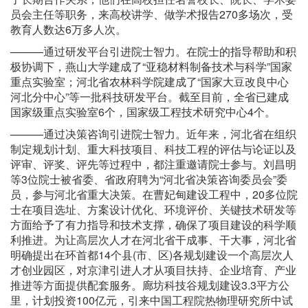
员会主任等职务，来高校讲学、做学术报告270多场次，受
教育人数达6万多人次。
———通过研发平台引进院士智力。在院士的指导帮助和积
极协调下，燕山大学建成了“亚稳材料制备技术与科学”国家
重点实验室；河北省农林科学院建成了“国家大豆改良中心
河北分中心”等一批科技研发平台。截至目前，全省已建成
国家级重点实验室6个，国家级工程技术研究中心4个。
———通过决策咨询引进院士智力。近年来，河北省在组织
制定规划计划、重大科技项目、科技工程的评估与论证以及
评审、评奖、评先等过程中，都注重邀请院士参与。刘昌明
等3位院士被省委、省政府聘为“河北省决策咨询委员会”委
员，参与河北省重大决策。在曹妃甸建设工程中，20多位院
士在项目选址、方案设计优化、环境评价、关键技术研发等
方面给予了有力指导和技术支撑，确保了项目建设的科学顺
利推进。为让高层次人才在河北省干成事、干大事，河北省
明确提出在环首都14个县(市、区)各规划建设一个高层次人
才创业园区，对京津引进人才从项目扶持、企业培育、产业
推进等方面提供配套服务。廊坊科技谷规划建设3.3平方公
里，计划投资100亿元，引来中国工程院热物理研究所中试