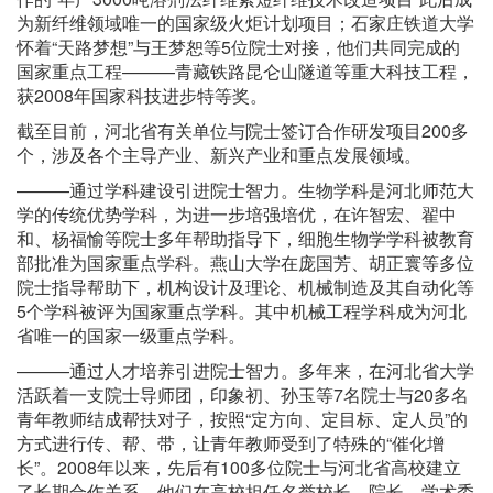
为新纤维领域唯一的国家级火炬计划项目；石家庄铁道大学
怀着“天路梦想”与王梦恕等5位院士对接，他们共同完成的
国家重点工程———青藏铁路昆仑山隧道等重大科技工程，
获2008年国家科技进步特等奖。
截至目前，河北省有关单位与院士签订合作研发项目200多
个，涉及各个主导产业、新兴产业和重点发展领域。
———通过学科建设引进院士智力。生物学科是河北师范大
学的传统优势学科，为进一步培强培优，在许智宏、翟中
和、杨福愉等院士多年帮助指导下，细胞生物学学科被教育
部批准为国家重点学科。燕山大学在庞国芳、胡正寰等多位
院士指导帮助下，机构设计及理论、机械制造及其自动化等
5个学科被评为国家重点学科。其中机械工程学科成为河北
省唯一的国家一级重点学科。
———通过人才培养引进院士智力。多年来，在河北省大学
活跃着一支院士导师团，印象初、孙玉等7名院士与20多名
青年教师结成帮扶对子，按照“定方向、定目标、定人员”的
方式进行传、帮、带，让青年教师受到了特殊的“催化增
长”。2008年以来，先后有100多位院士与河北省高校建立
了长期合作关系，他们在高校担任名誉校长、院长、学术委