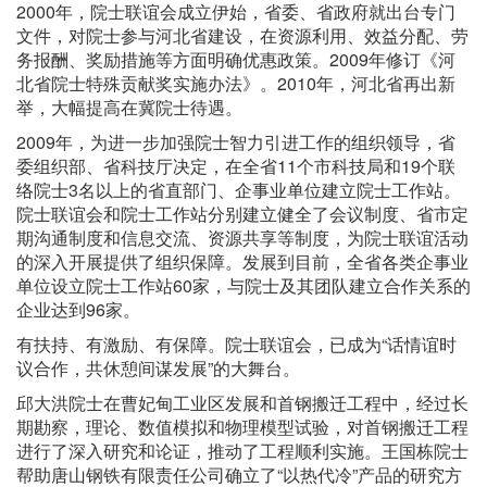
2000年，院士联谊会成立伊始，省委、省政府就出台专门
文件，对院士参与河北省建设，在资源利用、效益分配、劳
务报酬、奖励措施等方面明确优惠政策。2009年修订《河
北省院士特殊贡献奖实施办法》。2010年，河北省再出新
举，大幅提高在冀院士待遇。
2009年，为进一步加强院士智力引进工作的组织领导，省
委组织部、省科技厅决定，在全省11个市科技局和19个联
络院士3名以上的省直部门、企事业单位建立院士工作站。
院士联谊会和院士工作站分别建立健全了会议制度、省市定
期沟通制度和信息交流、资源共享等制度，为院士联谊活动
的深入开展提供了组织保障。发展到目前，全省各类企事业
单位设立院士工作站60家，与院士及其团队建立合作关系的
企业达到96家。
有扶持、有激励、有保障。院士联谊会，已成为“话情谊时
议合作，共休憩间谋发展”的大舞台。
邱大洪院士在曹妃甸工业区发展和首钢搬迁工程中，经过长
期勘察，理论、数值模拟和物理模型试验，对首钢搬迁工程
进行了深入研究和论证，推动了工程顺利实施。王国栋院士
帮助唐山钢铁有限责任公司确立了“以热代冷”产品的研究方