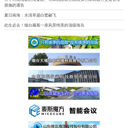
措施的通告
夏日南海：水清草盛白鹭翩飞
此生必去！烟台藏着一座风景绝美的顶级海岛