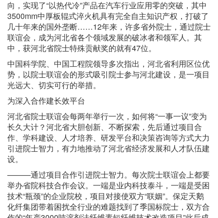
向，实现了“以热代冷”产品在汽车行业应用零的突破，其中
3500mm中厚板辊式淬火机具有完全自主知识产权，打破了
几十年来的国外垄断……12年来，许多省外院士，通过院士
联谊会，成为河北省各个领域发展的破冰者和领军人。其
中，获河北省院士特殊贡献奖的就有47位。
中国科学院、中国工程院领导多次指出，河北省利用区位优
势，以院士联谊会的形式吸引院士参与河北建设，是一项目
光远大、切实可行的举措。
为深入合作建长效平台
河北省院士联谊会每两年举行一次，如何将“一事一议”变为
长久大计？河北省大胆创新、不断探索，先后通过项目合
作、学科建设、人才培养、研发平台和决策咨询等方式大力
引进院士智力，有力地推动了河北省经济发展和人才队伍建
设。
———通过项目合作引进院士智力。每次院士联谊会上都要
举办省院科技合作会议。一端是业内科技泰斗，一端是受困
技术“瓶颈”的企业院校，项目对接使双方“联姻”。保定天鹅
化纤集团带着困扰全行业的难题找到了季国标院士，双方合
作的“年产3000吨溶剂法纤维素短纤维技术改造项目”此后成