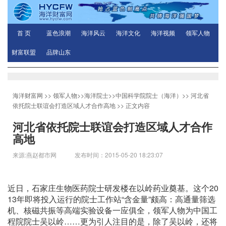
首 页
蓝色浪潮
海洋风云
海洋文化
海洋视频
领军人物
财富联盟
品牌山东
海洋财富网
>>
领军人物
>>
海洋院士
>>
中国科学院院士（海洋）
>>
河北省
依托院士联谊会打造区域人才合作高地
>> 正文内容
河北省依托院士联谊会打造区域人才合作
高地
来源:燕赵都市网 发布时间：2015-05-20 18:23:07
近日，石家庄生物医药院士研发楼在以岭药业奠基。这个20
13年即将投入运行的院士工作站“含金量”颇高：高通量筛选
机、核磁共振等高端实验设备一应俱全，领军人物为中国工
程院院士吴以岭……更为引人注目的是，除了吴以岭，还将