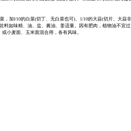
菜，加
l
/
10
的白菜
(
切丁、无白菜也可
)
、
1
/
10
的大
蒜
(
切片、大蒜
佐料如味精、油、盐、酱油、姜适
量。因有肥肉，植物油不宜过
，或小麦面、玉米面混合用，各有风味。