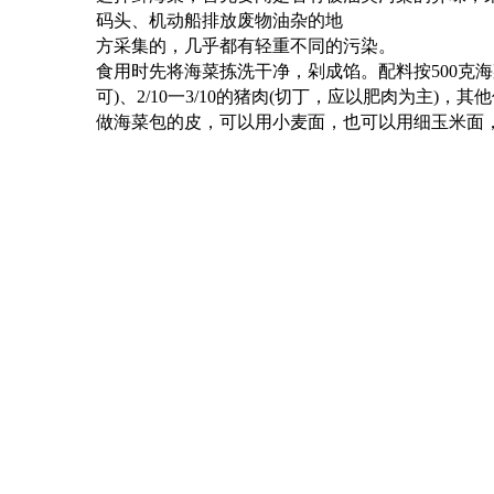
码头、机动船排放废物油杂的地
方采集的，几乎都有轻重不同的污染。
食用时先将海菜拣洗干净，剁成馅。配料按
500
克
海
可
)
、
2
/
10
一
3
/
10
的猪肉
(
切丁，
应以肥肉为主
)
，其他
做海菜包的皮，可以用小麦面，也可以用细玉米
面