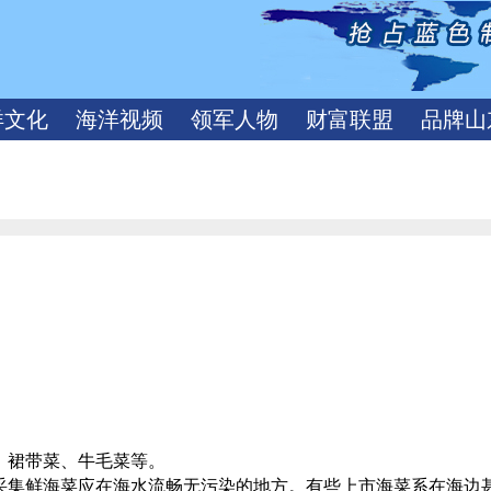
洋文化
海洋视频
领军人物
财富联盟
品牌山
、
裙带菜、牛毛菜等。
采集鲜海菜应在海水流畅无污染的地方。有些上市海
菜系在海边