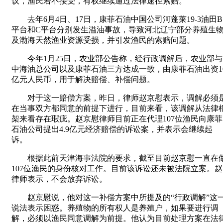
议，渔民若不接受，有权继续通过法律途径索赔。
去年6月4日、17日，康菲石油中国公司河蓬莱19-3油田B
平台和C平台分别发生溢油事故，导致河北辽宁部分养殖生
及渤海天然渔业资源受损，并引发渔民的索赔问题。
今年1月25日，农业部公告称，经行政调解后，农业部与
中海油总公司以及康菲石油三方达成一致，由康菲石油出资1
亿元人民币，用于解决赔偿、补偿问题。
对于这一赔偿方案，昨日，律师赵京慰表示，调解必须
在当事双方都同意的前提下进行，目前来看，该调解从法律
架来看存在瑕疵。赵京慰律师目前正在代理107位渔民向康菲
石油公司提出4.9亿元经济赔偿的诉讼案，并表示会继续起
诉。
根据此前天津海事法院的要求，截至目前赵京慰一直在
107位渔民的身份核对工作。目前该诉讼还未被法院立案。赵
律师表示，不会放弃诉讼。
赵京慰说，他对这一补偿方案中所提及的“行政调解”这
说法表示困惑。养殖物的所有权人是养殖户，如果要进行调
解，必须以渔民同意调解为前提。他认为目前处理方案在法