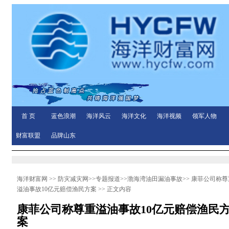
首 页
蓝色浪潮
海洋风云
海洋文化
海洋视频
领军人物
财富联盟
品牌山东
海洋财富网
>>
防灾减灾网
>>
专题报道
>>
渤海湾油田漏油事故
>>
康菲公司称尊
溢油事故10亿元赔偿渔民方案
>> 正文内容
康菲公司称尊重溢油事故10亿元赔偿渔民
案