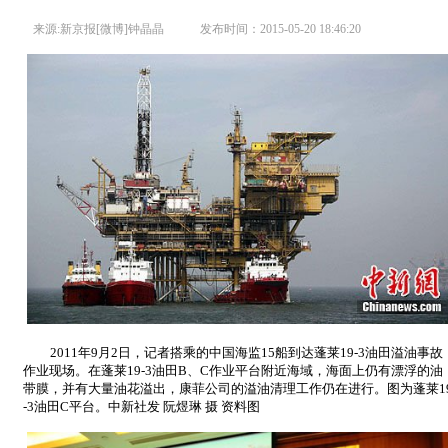
来源:新京报[微博]钟晶晶 发布时间：2015-05-20 18:46:20
2011年9月2日，记者搭乘的中国海监15船到达蓬莱19-3油田溢油事故
作业现场。在蓬莱19-3油田B、C作业平台附近海域，海面上仍有漂浮的油
带膜，并有大量油花溢出，康菲公司的溢油清理工作仍在进行。图为蓬莱1
-3油田C平台。中新社发 阮煜琳 摄 资料图