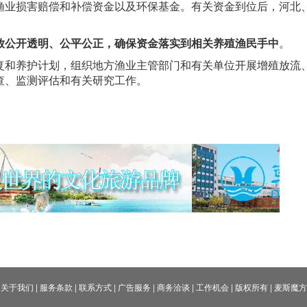
渔业损害赔偿和补偿资金以及环保基金。有关资金到位后，河北
放公开透明、公平公正，确保资金落实到相关养殖渔民手中
。
复和养护计划，组织地方渔业主管部门和有关单位开展增殖放流
查、监测评估和有关研究工作。
关于我们
|
服务条款
|
联系方式
|
广告服务
|
商务洽谈
|
工作机会
|
版权所有
|
麦斯魔方