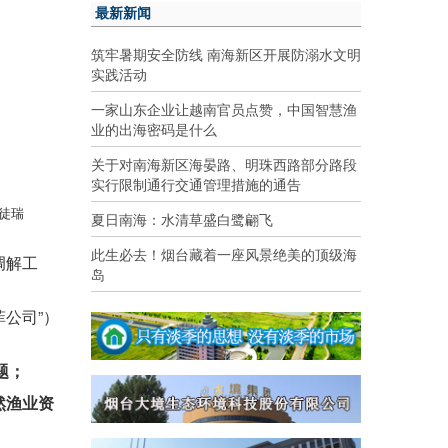
最新新闻
筑牢暑期安全防线 南海新区开展防溺水文明
实践活动
一家山东企业让越南官员点赞，中国智慧渔
业的出海密码是什么
关于对南海新区海晏路、明珠西路部分路段
实行限制通行交通管理措施的通告
司徒瑞
夏日南海：水清草盛白鹭翩飞
此生必去！烟台藏着一座风景绝美的顶级海
调解工
岛
公司”）
题；
然渔业资