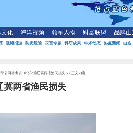
洋文化
海洋视频
领军人物
财富联盟
品牌山
顾
视频报道
防灾经验
灾害专题
科研成果
学术动态
热点新闻
白皮
康菲公司将出资10亿补偿辽冀两省渔民损失
>> 正文内容
辽冀两省渔民损失