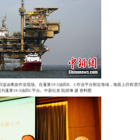
3油田溢油事故作业现场。在蓬莱19-3油田B、C作业平台附近海域，海面上仍有漂
莱19-3油田C平台。中新社发 阮煜琳 摄 资料图