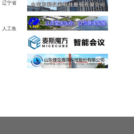
、辽宁省
、人工鱼