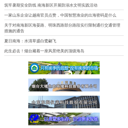
筑牢暑期安全防线 南海新区开展防溺水文明实践活动
一家山东企业让越南官员点赞，中国智慧渔业的出海密码是什么
关于对南海新区海晏路、明珠西路部分路段实行限制通行交通管理
措施的通告
夏日南海：水清草盛白鹭翩飞
此生必去！烟台藏着一座风景绝美的顶级海岛