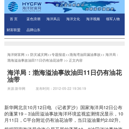
首 页
蓝色浪潮
海洋风云
海洋文化
海洋视频
领军人物
财富联盟
品牌山东
海洋财富网
>>
防灾减灾网
>>
专题报道
>>
渤海湾油田漏油事故
>>
海洋局：
渤海溢油事故油田11日仍有油花油带
>> 正文内容
海洋局：渤海溢油事故油田11日仍有油花
油带
来源:新华网 发布时间：2012-05-22 19:36:19
新华网北京10月12日电 （记者罗沙）国家海洋局12日公布
的蓬莱19－3油田溢油事故海洋环境监视监测情况显示，10
月11日，C平台附近仍有油花油带，当日溢油量约2.02升。