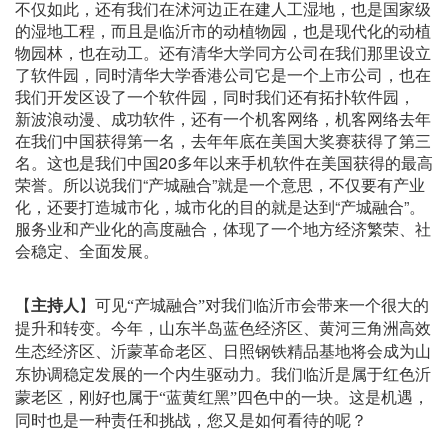
不仅如此，还有我们在沭河边正在建人工湿地，也是国家级
的湿地工程，而且是临沂市的动植物园，也是现代化的动植
物园林，也在动工。还有清华大学同方公司在我们那里设立
了软件园，同时清华大学香港公司它是一个上市公司，也在
我们开发区设了一个软件园，同时我们还有拓扑软件园，
新波浪动漫、成功软件，还有一个机客网络，机客网络去年
在我们中国获得第一名，去年年底在美国大奖赛获得了第三
名。这也是我们中国20多年以来手机软件在美国获得的最高
荣誉。所以说我们“产城融合”就是一个意思，不仅要有产业
化，还要打造城市化，城市化的目的就是达到“产城融合”。
服务业和产业化的高度融合，体现了一个地方经济繁荣、社
会稳定、全面发展。
【
主持人
】
可见“产城融合”对我们临沂市会带来一个很大的
提升和转变。今年，山东半岛蓝色经济区、黄河三角洲高效
生态经济区、沂蒙革命老区、日照钢铁精品基地将会成为山
东协调稳定发展的一个内生驱动力。我们临沂是属于红色沂
蒙老区，刚好也属于“蓝黄红黑”四色中的一块。这是机遇，
同时也是一种责任和挑战，您又是如何看待的呢？