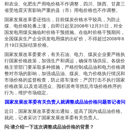
和农业、化肥生产用电价格不作调整，四川、陕西、甘肃三
省受地震灾害影响严重的县（市）用电价格也不作调整。
国家发展改革委还指出，目前煤炭价格水平较高，为防止
煤、电价格轮番上涨，自即日起至2008年12月31日，对全
国发电用煤实施临时价格干预措施。在临时价格干预期间，
全国煤炭生产企业供发电用煤的出矿价，不得超过2008年6
月19日实际结算价格。
国家发展改革委要求，有关石油、电力、煤炭企业要严格执
行国家价格政策，加强生产和调运，确保市场供应。各级价
格主管部门要采取多种措施，严格控制成品油和电力价格调
整对市场的影响，加强成品油、煤炭、电力价格执行情况和
市场价格的监督检查，防止搭车涨价；严厉打击不执行国家
价格政策,以及造谣惑众、囤积居奇等扰乱市场价格秩序的
行为，维护市场稳定。
国家发展改革委有关负责人就调整成品油价格问题答记者问
近日，国家发展改革委发出通知，提高了国内成品油价格。
就此，记者采访了国家发展改革委有关负责人。
问:请介绍一下这次调整成品油价格的背景？