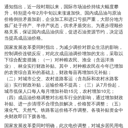
通知指出，近一段时期以来，国际市场油价持续大幅度攀
升，特别是今年2月中旬以来涨速加快。国内成品油与原油
价格倒挂矛盾加剧，企业加工和进口亏损严重，大部分地方
炼厂处于停产、半停产状态，供求矛盾突出。为逐步理顺价
格关系，保证国内成品油供应，促进石油资源节约，决定适
当提高成品油价格。
国家发展改革委同时指出，为减少调价对群众生活的影响，
控制调价连锁反应，对此次成品油调价增加的支出，采取以
下综合配套措施：（一）对种粮农民、渔业（含远洋渔
业）、林业实行财政补贴。其中，对种粮农民在今年已增加
的农资综合直补的基础上，财政每亩再增加5元补贴；
（二）对城市公交、农村道路客运（含岛际和农村水路客
运）实行财政补贴，运输价格不提高；（三）从7月份起，
城市低保人口每人每月增加补助15元，农村增加10元；
（四）成品油价格调整对出租车行业的影响，通过增加财政
补贴、进一步清理不合理负担解决，价格暂不调整；（五）
液化气、天然气、铁路客运价格不作调整。各项补贴资金中
央财政即日下拨各地。
国家发展改革委同时明确，此次电价调整，对城乡居民用电