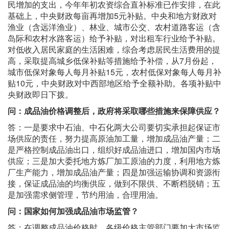
民增加的支出，今年年初农资综合直补标准已作安排，在此
基础上，中央财政每亩再增加5元补贴。中央和地方财政对
渔业（含远洋渔业）、林业、城市公交、农村道路客运（含
岛际和农村水路客运）给予补贴，对出租车行业给予补贴。
对低收入居民家庭的生活困难，综合考虑居民生活费用的提
高，采取提高城乡低保补贴等措施给予补偿，从7月份起，
城市低保对象每人每月补贴15元，农村低保对象每人每月补
贴10元，中央财政对中西部地区给予全额补助。各项补贴中
央财政即日下拨。
问：成品油价格调整后，政府将采取哪些措施来保障供应？
答：一是要求中石油、中石化两大公司要切实承担起保证市
场供应的责任，努力提高原油加工量，增加成品油产量；二
是严格控制成品油出口，组织好成品油进口，增加国内市场
供应；三是加大委托地方炼厂加工原油的力度，利用地方炼
厂生产能力，增加成品油产量；四是加强运输协调和资源衔
接，保证成品油的均衡供应，做到不限供、不断档脱销；五
是加强需求侧管理，节约用油，合理用油。
问：国家如何加强成品油市场监管？
答：在调整成品油价格时，各级价格主管部门要加大市场监