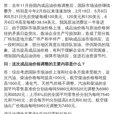
答：去年11月份国内成品油价格调整后，国际市场油价继续
攀升，特别是今年2月份以来涨速加快，2月19日、5月6日
和5月21日先后突破每桶100美元、120美元和130美元，6
月6日冲高至每桶138.54美元。我国原油消费近一半靠进
口，由于国际市场原油价格上涨，成品油价格与原油价格倒
挂的矛盾日益突出。炼油企业生产亏损加剧，造成了部分炼
厂特别是地方炼厂停产和半停产，影响成品油市场供应。近
一段时间以来，部分地区再度出现排队加油、停供限供的现
象。适当提高成品油价格，有利于缓解企业生产经营困难，
增加国内成品油供给，保障市场供应，促进石油资源节约。
问：这次成品油价格调整的主要内容是什么？
答：综合考虑国际市场油价上涨和社会各方面承受能力，这
次汽油、柴油价格每吨提高1000元，航空煤油价格每吨提
高1500元，液化气、天然气价格不调整。汽油和柴油的全
国平均零售基准价分别由每吨5980元和5520元调整为6980
元和6520元；上浮8%后的全国平均零售价分别为每吨7540
元和7040元；折合每升约分别提高0.8元和0.92元。航空煤
油出厂价格由每吨5950元调整为7450元。
成品油调价方案于6月20日零时起执行。