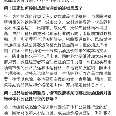
问：国家如何控制成品油调价的连锁反应？
答：为控制调价连锁反应，这次成品油调价后，与居民消费
密切相关的铁路客运、城市公交、农村道路客运（含岛际和
农村水路客运）、出租车、液化气、天然气价格均不得提
高。成品油价格调整对出租车行业的影响，采取增加财政补
贴、进一步清理不合理负担解决。铁路货运价格、民航燃油
附加标准以及公路客运价格允许适当疏导，但必须从严控
制，由企业自行消化一部分成品油提价带来的成本增支因
素，防止价格水平不合理上涨。同时各地要继续加大减免政
府规费、减轻经营者不合理负担的工作力度。对已经实行市
场调节价的公路货运和水运价格，各地要加强监测，防止不
合理涨价。对整车运输的蔬菜、生猪等鲜活农产品过路过桥
费一律予以免除。各地要切实做好粮食、食用油、猪肉、蔬
菜等副食品供应和价格稳定工作，努力稳定价格总水平。
问：成品油价格调整后，请问政府将采取哪些措施缓解对困
难群体和公益性行业的影响？
答：为缓解成品油价格调整对困难群体和公益性行业的影
响，国家财政加大补贴力度。成品油价格调整后，对种粮农