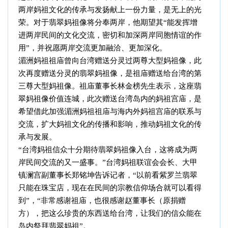
两岸妈祖文化的传承与发扬献上一份力量，是无上的光
荣。对于翡翠妈祖像将分奉两岸，他期望其
“能发挥增
进两岸民间的文化交流，密切和加深两岸同胞情谊的作
用”，并祝愿两岸交流更加融洽、更加深化。
湄洲妈祖祖庙曾向台湾赠送分灵过两尊大型妈祖像，此
次再度赠送分灵的翡翠妈祖像，是祖庙赠送给台湾的第
三尊大型妈祖像。祖庙董事长林金榜先生表示，这座翡
翠妈祖像价值连城，此次赠送台湾岛内的妈祖宫庙，是
希望借此加强湄洲妈祖祖庙与海内外妈祖宫庙的联系与
交流，扩大妈祖文化的传播和影响，推动妈祖文化的传
承与发展。
“台湾妈祖信众十分期待翡翠妈祖像入台，这将成为两
岸民间交流的又一盛事。”台湾妈祖联谊会会长、大甲
镇澜宫副董事长郑铭坤告诉记者，“以前看紫罗兰翡翠
只能在珠宝店，现在在民间的宗教信仰场合就可以看得
到”，“非常感谢祖庙，也很感谢赵董事长（原捐赠
方），把这么珍贵的东西送给台湾，让我们的信众能在
岛内祭拜翡翠妈祖”。