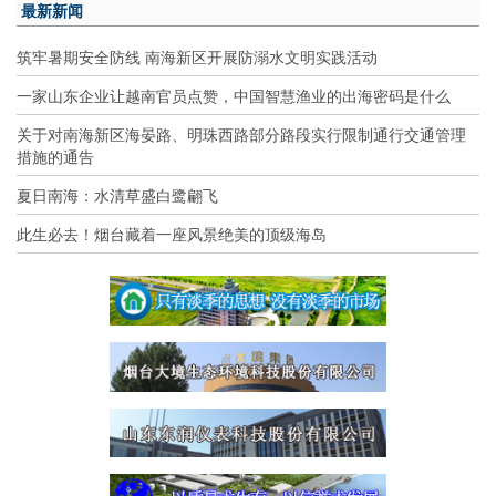
最新新闻
筑牢暑期安全防线 南海新区开展防溺水文明实践活动
一家山东企业让越南官员点赞，中国智慧渔业的出海密码是什么
关于对南海新区海晏路、明珠西路部分路段实行限制通行交通管理
措施的通告
夏日南海：水清草盛白鹭翩飞
此生必去！烟台藏着一座风景绝美的顶级海岛