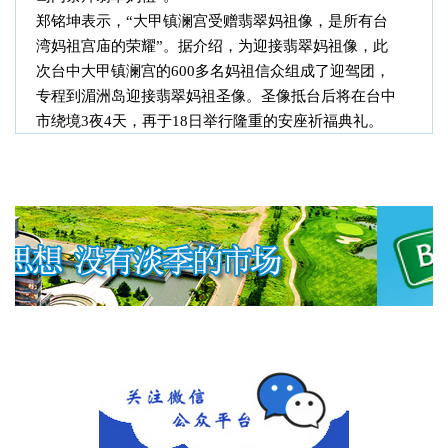
郑铭坤表示，
“大甲镇澜宫受赠翡翠妈祖像，是所有台
湾妈祖宫庙的荣耀”。据介绍，为迎接翡翠妈祖像，此
次台中大甲镇澜宫的600多名妈祖信众组成了迎驾团，
专程到湄洲岛迎接翡翠妈祖圣像。圣像抵台后将在台中
市绕境3夜4天，再于18日举行隆重的安座祈福典礼。