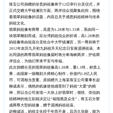
珠宝公司捐赠的珍贵妈祖像将于12日举行分灵仪式，并
正式交赠大甲镇澜宫方面。两岸信众现聚集此间，围绕
着翡翠妈祖像的话题，内容总关乎感恩妈祖精神与传承
妈祖文化。
翡翠妈祖像有两尊，高度为
1.28米与1.33米，系由同一
块翡翠雕刻而成。应台湾妈祖信众的祈请，高1.28米的
妈祖像将由祖庙分灵给台中大甲镇澜宫，另一尊则将于
2012年农历九月初九妈祖升天纪念日安座湄洲祖庙。本
出同源的两尊翡翠妈祖像届时将分奉海峡两岸，护佑两
岸信众，为他们带来平安与幸福。
此次捐赠分灵的翡翠妈祖像高
1.28米，重1.1吨，材质上
乘，由国家一级雕刻大师精心制作，价值约1.8亿人民
币，可谓相当贵重。原捐赠方上海某珠宝公司董事长赵
柳成表示，偶然的机缘使他感受到了妈祖“大爱”的精
神，所以当公司发现一大块上好翡翠时，领悟、崇信妈
祖精神的他立刻就决定让“福报惠及众生”，将玉石分塑
成两尊大型妈祖像，赠予湄洲妈祖祖庙。
赵柳成说，妈祖文化经千年而不衰，且历久弥新，能为