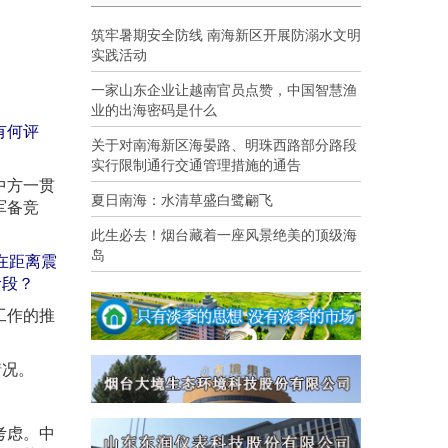
筑牢暑期安全防线 南海新区开展防溺水文明
实践活动
一家山东企业让越南官员点赞，中国智慧渔
业的出海密码是什么
有何评
关于对南海新区海晏路、明珠西路部分路段
实行限制通行交通管理措施的通告
中方一贯
夏日南海：水清草盛白鹭翩飞
军备竞
此生必去！烟台藏着一座风景绝美的顶级海
岛
在距离震
阶段？
工作的推
情况。
考虑。中