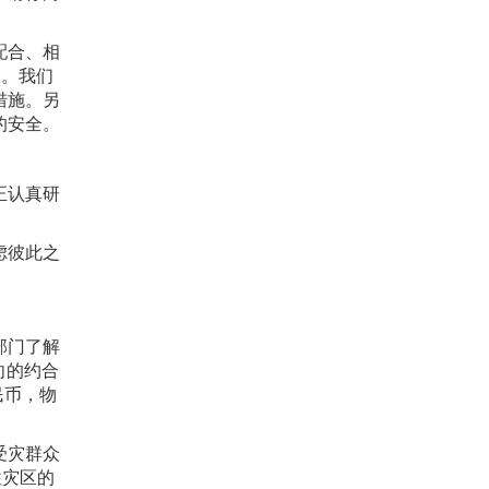
配合、相
题。我们
措施。另
的安全。
正认真研
虑彼此之
部门了解
向的约合
民币，物
受灾群众
往灾区的