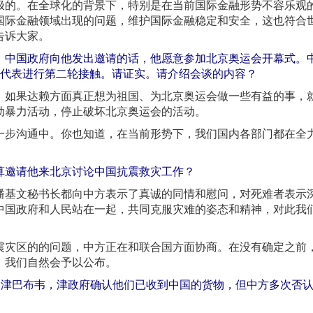
极的。在全球化的背景下，特别是在当前国际金融形势不容乐观
国际金融领域出现的问题，维护国际金融稳定和安全，这也符合
告诉大家。
，中国政府向他发出邀请的话，他愿意参加北京奥运会开幕式。
人代表进行第二轮接触。请证实。请介绍会谈的内容？
，如果达赖方面真正想为祖国、为北京奥运会做一些有益的事，
动暴力活动，停止破坏北京奥运会的活动。
一步沟通中。你也知道，在当前形势下，我们国内各部门都在全
算邀请他来北京讨论中国抗震救灾工作？
潘基文秘书长都向中方表示了真诚的同情和慰问，对死难者表示
中国政府和人民站在一起，共同克服灾难的姿态和精神，对此我
震灾区的的问题，中方正在和联合国方面协商。在没有确定之前
，我们自然会予以公布。
到津巴布韦，津政府确认他们已收到中国的货物，但中方多次否