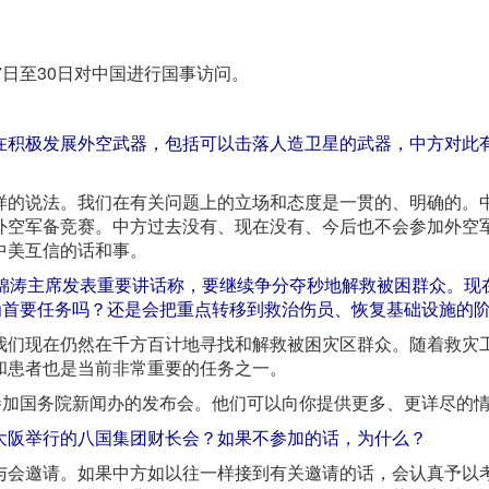
7日至30日对中国进行国事访问。
在积极发展外空武器，包括可以击落人造卫星的武器，中方对此
样的说法。我们在有关问题上的立场和态度是一贯的、明确的。
外空军备竞赛。中方过去没有、现在没有、今后也不会参加外空
中美互信的话和事。
胡锦涛主席发表重要讲话称，要继续争分夺秒地解救被困群众。现
为首要任务吗？还是会把重点转移到救治伤员、恢复基础设施的
我们现在仍然在千方百计地寻找和解救被困灾区群众。随着救灾
和患者也是当前非常重要的任务之一。
参加国务院新闻办的发布会。他们可以向你提供更多、更详尽的
大阪举行的八国集团财长会？如果不参加的话，为什么？
与会邀请。如果中方如以往一样接到有关邀请的话，会认真予以