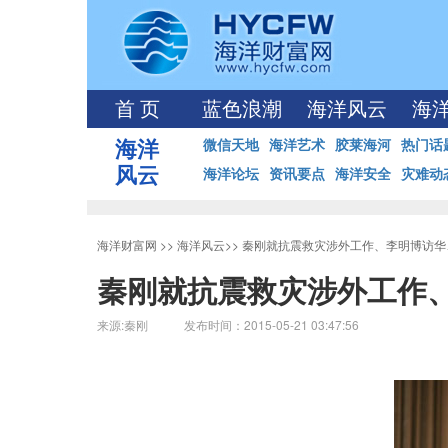
首 页
蓝色浪潮
海洋风云
海
海洋
微信天地
海洋艺术
胶莱海河
热门话
风云
海洋论坛
资讯要点
海洋安全
灾难动
海洋财富网
>>
海洋风云
>>
秦刚就抗震救灾涉外工作、李明博访华
秦刚就抗震救灾涉外工作
来源:秦刚 发布时间：2015-05-21 03:47:56