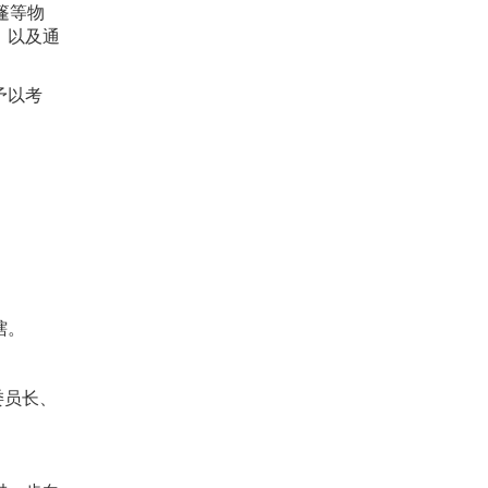
篷等物
，以及通
予以考
辖。
委员长、