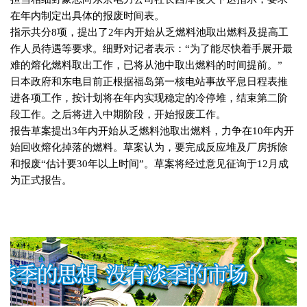
在年内制定出具体的报废时间表。
指示共分
8
项，提出了
2
年内开始从乏燃料池取出燃料及提高工
作人员待遇等要求。细野对记者表示：“为了能尽快着手展开最
难的熔化燃料取出工作，已将从池中取出燃料的时间提前。”
日本政府和东电目前正根据福岛第一核电站事故平息日程表推
进各项工作，按计划将在年内实现稳定的冷停堆，结束第二阶
段工作。之后将进入中期阶段，开始报废工作。
报告草案提出
3
年内开始从乏燃料池取出燃料，力争在
10
年内开
始回收熔化掉落的燃料。草案认为，要完成反应堆及厂房拆除
和报废“估计要
30
年以上时间”。草案将经过意见征询于
12
月成
为正式报告。