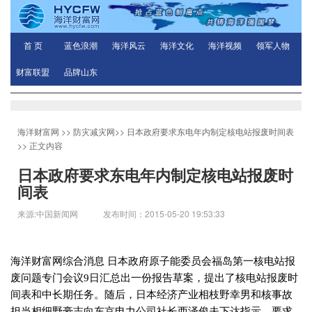
首 页
蓝色浪潮
海洋风云
海洋文化
海洋视频
领军人物
财富联盟
品牌山东
海洋财富网
>>
防灾减灾网
>>
日本政府要求东电年内制定核电站报废时间表
>> 正文内容
日本政府要求东电年内制定核电站报废时
间表
来源:中国新闻网 发布时间：2015-05-20 19:53:33
海洋财富网综合消息 日本政府原子能委员会福岛第一核电站报
废问题专门会议
9
日汇总出一份报告草案，提出了核电站报废时
间表和中长期任务。随后，日本经济产业相枝野幸男和核事故
担当相细野豪志向东京电力公司社长西泽俊夫下达指示，要求