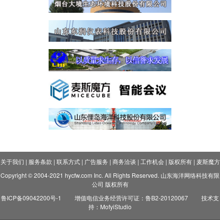
关于我们
|
服务条款
|
联系方式
|
广告服务
|
商务洽谈
|
工作机会
|
版权所有
|
麦斯魔方
Copyright © 2004-2021 hycfw.com Inc. All Rights Reserved. 山东海洋网络科技有限
公司 版权所有
鲁ICP备09042200号-1
增值电信业务经营许可证：鲁B2-20120067
技术支
持：MofyiStudio