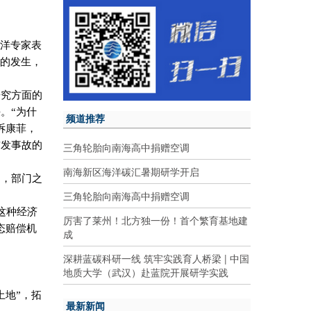
海洋专家表
剧的发生，
。
研究方面的
。“为什
频道推荐
诉康菲，
突发事故的
三角轮胎向南海高中捐赠空调
南海新区海洋碳汇暑期研学开启
力，部门之
三角轮胎向南海高中捐赠空调
这种经济
厉害了莱州！北方独一份！首个繁育基地建
态赔偿机
成
深耕蓝碳科研一线 筑牢实践育人桥梁 | 中国
地质大学（武汉）赴蓝院开展研学实践
土地”，拓
最新新闻