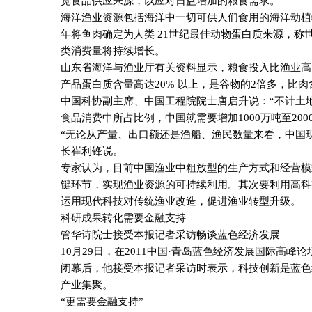
宽食品供应来源，以应对日益增加的粮食需求。
海洋渔业资源包括海洋中一切可供人们食用的海洋动植
年将鱼肉确定为人类
21
世纪最佳动物蛋白质来源，称
类消费量将持续增长。
山东省海洋与渔业厅有关资料显示，粮食投入比渔业高
产品蛋白质含量高达
20%
以上，是谷物的
2
倍多，比肉
中国科协副主席、中国工程院院士唐启升说：“不计土
食品消费中所占比例，中国就需要增加
1000
万吨至
200
“无论从产量、出口额还是渔船、渔民数量来看，中国
长崔利锋说。
专家认为，目前中国渔业中粗放型的生产方式和经营模
键环节，实现渔业资源的可持续利用。其次要利用高科
运用现代科技对传统渔业改造，促进渔业转型升级。
科研成果转化需要金融支持
管华诗院士接受本报记者采访畅谈蓝色经济发展
10
月
29
日，在
2011
中国·青岛蓝色经济发展国际高峰论
闭幕后，他接受本报记者采访时表示，科技创新是蓝色
产业集聚。
“更需要金融支持”