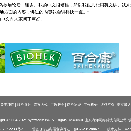
青岛参加论坛，谢谢。我的中文很糟糕，所以我也只能用英文讲。我来
地方面的内容，讲过的内容我会讲得快一点。”
的中文向大家问了声好。
关于我们
|
服务条款
|
联系方式
|
广告服务
|
商务洽谈
|
工作机会
|
版权所有
|
麦斯魔方
ight © 2004-2021 hycfw.com Inc. All Rights Reserved. 山东海洋网络科技有限公
09042200号-1
增值电信业务经营许可证：鲁B2-20120067
技术支持：Mofyi