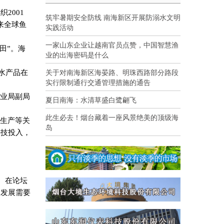
组织
2001
筑牢暑期安全防线 南海新区开展防溺水文明
来全球鱼
实践活动
一家山东企业让越南官员点赞，中国智慧渔
田”。海
业的出海密码是什么
关于对南海新区海晏路、明珠西路部分路段
水产品在
实行限制通行交通管理措施的通告
渔业局副局
夏日南海：水清草盛白鹭翩飞
此生必去！烟台藏着一座风景绝美的顶级海
额生产等关
岛
科技投入，
。在论坛
的发展需要