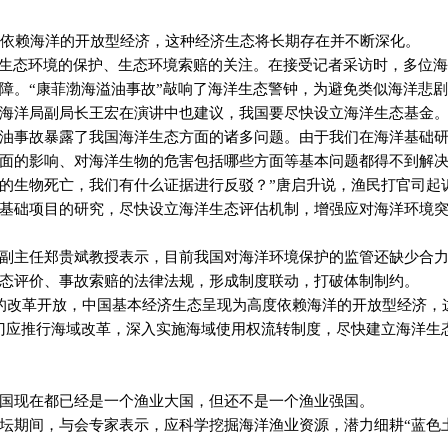
依赖海洋的开放型经济，这种经济生态将长期存在并不断深化。
洋生态环境的保护、生态环境索赔的关注。在接受记者采访时，多位
障。“康菲渤海溢油事故”敲响了海洋生态警钟，为避免类似海洋悲
海洋局副局长王宏在演讲中也建议，我国要尽快设立海洋生态基金
油事故暴露了我国海洋生态方面的诸多问题。由于我们在海洋基础
面的影响、对海洋生物的危害包括哪些方面等基本问题都得不到解决
的生物死亡，我们有什么证据进行反驳？”唐启升说，渔民打官司起
基础项目的研究，尽快设立海洋生态评估机制，增强应对海洋环境
副主任郑贵斌教授表示，目前我国对海洋环境保护的监管还缺少合
态评价、事故索赔的法律法规，形成制度联动，打破体制制约。
的改革开放，中国基本经济生态呈现为高度依赖海洋的开放型经济，
门应推行海域改革，深入实施海域使用权流转制度，尽快建立海洋生
国现在都已经是一个渔业大国，但还不是一个渔业强国。
坛期间，与会专家表示，应科学挖掘海洋渔业资源，潜力细耕“蓝色