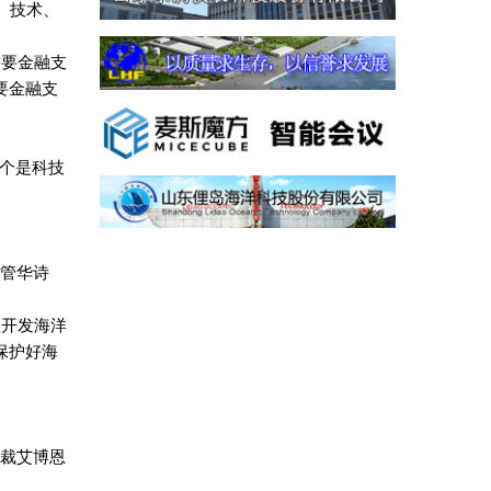
、技术、
需要金融支
要金融支
一个是科技
”管华诗
理开发海洋
保护好海
总裁艾博恩