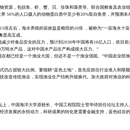
物资源，包括鱼、虾、蟹、贝、珍珠和藻类等。联合国粮食及农业
世界
56%
的人口摄入的动物蛋白质中至少有
20%
取自鱼类，并预测未
15
倍左右，海水养殖的亩效益是粮田的
10
倍 ，被称为“一亩海水十亩
禽蛋高五成。
地减少对食品安全的压力，预计到
2030
年中国将有
16
亿人口，依目前
0
万吨水产品，这对中国水产品生产构成很大压力。”
现在都已经是一个渔业大国，但还不是一个渔业强国。”中国农业部
式仍占据较大比例。要细耕“蓝色土地”，首先应抓住行业准入和限
技改造传统渔业，实现渔业生产结构升级换代。加大政府对渔业的
坛上，中国海洋大学原校长、中国工程院院士管华诗担任论坛主持人
经济发展的永恒动力，科研成果的转化更需要金融支持，蓝色硅谷