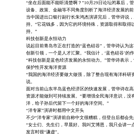
“坐在后面能不能听清楚啊？”
10
月
29
日论坛闭幕后，管
设备、政策、金融等不同角度剖析了海洋经济发展的前
当中国进出口银行副行长朱鸿杰演讲完后，管华诗说，
持。“它花钱多，因为它的环境特殊，资源取得和取得
持。”
科技创新是永恒动力
说起目前青岛市正在打造的“蓝色硅谷”，管华诗认为
创新引领，一个是人才汇聚。“我估计，‘蓝色硅谷’的
“科技创新是蓝色经济发展的永恒动力。”管华诗表示，
保护性开发海洋资源
“我国的海洋经济要做大做强，除了整合现有海洋科研
说。
面对当前山东半岛蓝色经济区的快速发展，管华诗在高
资源才能做到可持续发展。“要增强全民海洋意识，没
洋，给子孙后代留下一个好的海洋空间。”
“洋专家”演讲时都用中文开头
不少“洋专家”演讲前自称中文很糟糕，但登台后都会先
“女士们、先生们，早晨好。我叫艾博恩，我只会讲一
发言时很“谦虚”。