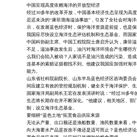
中国呈现高度依赖海洋的开放型经济
经过
30
多年的改革开放，中国基本经济生态呈现为高度
迟迟未决的“康菲渤海溢油事故”，引发了全社会对海
示，在发展蓝色经济时，保护海洋资源是前提，也是保
我国应尽快设立海洋生态评估机制和生态基金。而国家
中国科协副主席、中国工程院院士唐启升认为，康菲溢
不足，溢油事故发生后，油污对海洋环境会产生哪些方
么我们会陷入被动？人家说不是油污造成的污染、造成
连基本的索赔证据都找不到。他建议我国应加强对海洋
能力。
山东省社科院副院长、山东半岛蓝色经济区咨询委员会
间应建立有效的管控规划机制，健全关于海洋保护、生
国家海洋局副局长王宏在发表演讲时说：“经过
30
多年
生态将长期存在并不断深化。”他建议，相关地区、部
制，设立海洋生态基金。
要细耕“蓝色土地”拓宽食品供应来源
无论从产量、出口额还是渔船数量、渔民数量来看，中
向大海要水产品是孜孜不倦还是适可而止？蓝色经济论