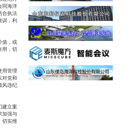
会同海洋
结合执法
教训，利
价值，或
作用，切
使用管理
以对党和
顶风违纪
门建立案
求加强与
，切实维