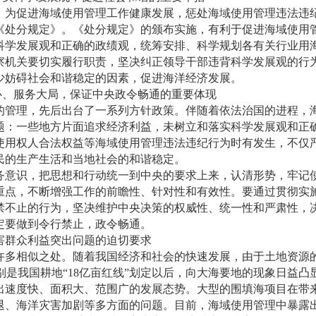
。为促进海域使用管理工作健康发展，惩处海域使用管理违法违
《处分规定》。《处分规定》的颁布实施，有利于促进海域使用
科学发展观和正确的政绩观，统筹安排、科学规划各有关行业用
察机关要切实履行职责，坚决纠正领导干部违背科学发展观的行
少妨碍社会和谐稳定的因素，促进海洋经济发展。
心、服务大局，保证中央政令畅通的重要体现
的管理，先后出台了一系列方针政策。伴随着依法治国的进程，
题：一些地方片面追求经济利益，未树立和落实科学发展观和正
使用权人合法权益等海域使用管理违法违纪行为时有发生，不仅
民的生产生活和当地社会的和谐稳定。
务意识，把思想和行动统一到中央的要求上来，认清形势，牢记
重点，不断增强工作的前瞻性、针对性和有效性。要通过贯彻实
禁不止的行为，坚决维护中央决策的权威性、统一性和严肃性，
定要做到令行禁止，政令畅通。
损害群众利益突出问题的迫切要求
许多相似之处。随着我国经济和社会的快速发展，由于土地资源
别是我国耕地“18亿亩红线”划定以后，向大海要地的现象日益凸
出速度快、面积大、范围广的发展态势。大型的围填海项目在带
退、海洋灾害加剧等多方面的问题。目前，海域使用管理中暴露