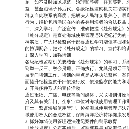
题，如不及时加以规范、治理和整顿，任其蔓延、
益，甚至贻误子孙后代。各级纪检监察机关贯彻实
群众血肉联系的高度，把解决人民群众最关心、最
行为，维护包括渔民在内的各类用海者的合法权益
二、深入学习、广泛宣传，准确把握《处分规定》
《处分规定》是查处海域使用管理违法违纪行为的
神实质，广大纪检监察干部要通过学习增强掌握和
的协调配合，把对《处分规定》的学习、宣传和培
1. 深入学习，加强培训
各级纪检监察机关要结合《处分规定》的学习，系
到举一反三、融会贯通、正确执行。尤其是领导干
展专门培训工作。培训的重点是从事执法监察、案
面提升纪检监察干部依法行政、依法监察的能力和
2. 开展多种形式的宣传活动
通过报纸、广播、电视等新闻媒体，采取培训讲座
府及其有关部门、企事业单位对海域使用管理工作
国土、监督海域使用管理、检举海域使用管理违法
域使用权人的合法权益，保障海洋经济持续健康发
3. 抓好海域使用管理违法违纪案件的警示教育
《处分规定》公布实施后，监察部将与国家海洋局