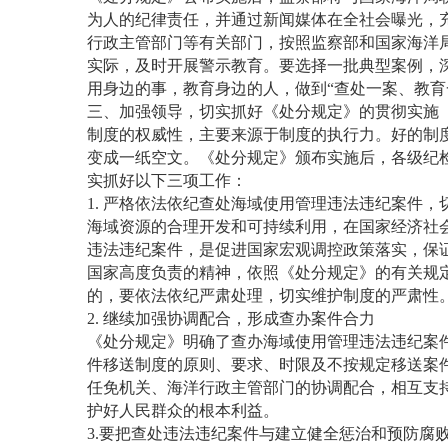
为人的纪律责任，并通过新闻媒体在全社会曝光，
行政主管部门等有关部门，按照监察部和国家海洋
实际，及时开展警示教育。要选择一批典型案例，
用身边的事，教育身边的人，做到“查处一案、教育
三、加强领导，切实抓好《处分规定》的贯彻实施
制度的权威性，主要来源于制度的执行力。好的制
变成一纸空文。《处分规定》颁布实施后，各级纪
实抓好以下三项工作：
1. 严格依法依纪查处海域使用管理违法违纪案件，
海域资源的合理开发和可持续利用，在国家经济社
违法违纪案件，是促进国家宏观调控政策落实，保
国家高度负责的精神，依照《处分规定》的有关规
的，要依法依纪严肃处理，切实维护制度的严肃性
2. 继续加强协调配合，形成查办案件合力
《处分规定》明确了查办海域使用管理违法违纪案
件移送制度的原则、要求、时限及不按规定移送案
任免机关、海洋行政主管部门的协调配合，相互支
护好人民群众的根本利益。
3.要把查处违法违纪案件与建立健全惩治和预防腐