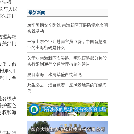
合法权
党与人民
最新新闻
违法违纪
筑牢暑期安全防线 南海新区开展防溺水文明
实践活动
把握其精
一家山东企业让越南官员点赞，中国智慧渔
有关部门
业的出海密码是什么
关于对南海新区海晏路、明珠西路部分路段
实行限制通行交通管理措施的通告
实质，做
计划地开
夏日南海：水清草盛白鹭翩飞
培训，全
此生必去！烟台藏着一座风景绝美的顶级海
岛
是各级政
保护蓝色
有权和海
法违纪行