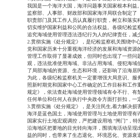
我国是一个海洋大国，海洋问题事关国家根本利益
监察部、人事部、财政部和国家海洋局联合制定了
职责部门及其工作人员认真履行职责，树立和落实
切实维护国家利益和公民的合法权益。各级纪检监
追究海域使用管理违法违纪行为人的纪律责任，减
2.贯彻实施《处分规定》，是纪检监察机关围绕中
党和国家历来十分重视海洋经济的发展和海域资源
管理工作取得了显著成效，但同时也出现了一些问
观，违法批准使用海域、非法占用海域、侵犯海域
了局部海域的资源、生态和环境，还影响了沿海居
为此，各级纪检监察机关一定要增强大局意识、服
照新时期党和国家中心工作确定的工作目标和工作
规定》，依法查处海域使用管理领域有令不行、有
任何单位和任何人在执行中央政令方面打折扣，一
3.贯彻实施《处分规定》，是关注民生,着力解决
海洋是蓝色国土，海域使用管理与土地使用管理有
国家实行土地宏观调控，严把建设用地 “闸门”，特
沿海地区把要地的目光转向海洋，围填海活动呈现
益的同时，也带来了生态退化、环境恶化、资源衰