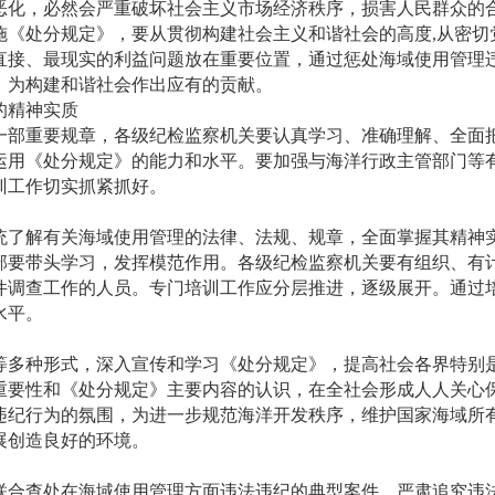
恶化，必然会严重破坏社会主义市场经济秩序，损害人民群众的
施《处分规定》，要从贯彻构建社会主义和谐社会的高度,从密切
直接、最现实的利益问题放在重要位置，通过惩处海域使用管理
，为构建和谐社会作出应有的贡献。
的精神实质
一部重要规章，各级纪检监察机关要认真学习、准确理解、全面
运用《处分规定》的能力和水平。要加强与海洋行政主管部门等
训工作切实抓紧抓好。
统了解有关海域使用管理的法律、法规、规章，全面掌握其精神
部要带头学习，发挥模范作用。各级纪检监察机关要有组织、有
件调查工作的人员。专门培训工作应分层推进，逐级展开。通过
水平。
等多种形式，深入宣传和学习《处分规定》，提高社会各界特别
重要性和《处分规定》主要内容的认识，在全社会形成人人关心
违纪行为的氛围，为进一步规范海洋开发秩序，维护国家海域所
展创造良好的环境。
联合查处在海域使用管理方面违法违纪的典型案件，严肃追究违