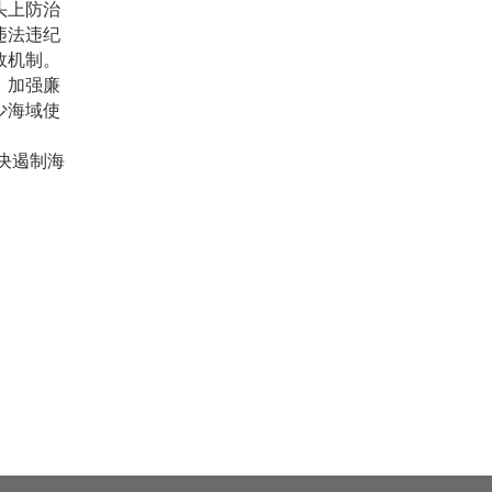
头上防治
违法违纪
效机制。
，加强廉
少海域使
决遏制海