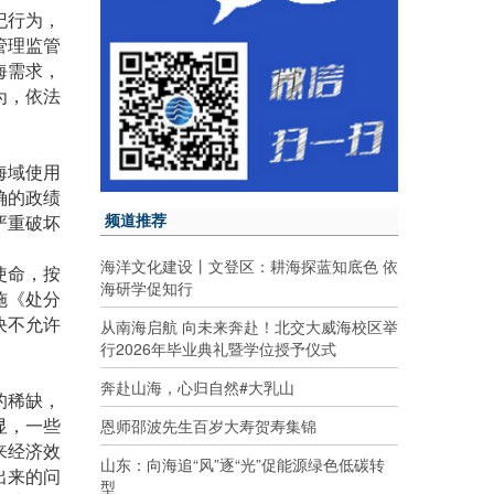
纪行为，
管理监管
海需求，
为，依法
海域使用
确的政绩
频道推荐
严重破坏
海洋文化建设丨文登区：耕海探蓝知底色 依
使命，按
海研学促知行
施《处分
从南海启航 向未来奔赴！北交大威海校区举
决不允许
行2026年毕业典礼暨学位授予仪式
奔赴山海，心归自然#大乳山
的稀缺，
恩师邵波先生百岁大寿贺寿集锦
显，一些
来经济效
山东：向海追“风”逐“光”促能源绿色低碳转
出来的问
型