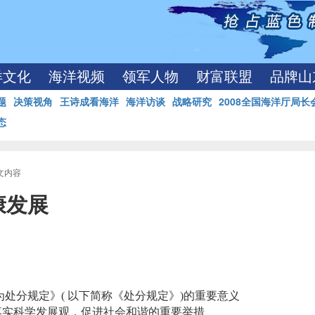
洋文化
海洋视频
领军人物
财富联盟
品牌山
题
决策视角
王诗成看海洋
海洋访谈
战略研究
2008全国海洋厅局长
态
正文内容
康发展
处分规定》( 以下简称《处分规定》)的重要意义
落实科学发展观，促进社会和谐的重要举措