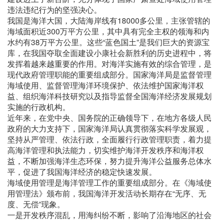
违法违纪行为的坚强决心。
我国是海洋大国，大陆海岸线有18000多公里，主张管辖的
海域面积近300万平方公里，其中具有完全主权的领海和内
水约有38万平方公里。这些“蓝色国土”是我们巨大的资源宝
库，在我国夺取全面建设小康社会新胜利的历史进程中，将
发挥着越来越重要的作用。对海洋实施有效的综合管理，是
现代政府管理职能的重要组成部分。国家海洋局是监督管理
海域使用、监督管理海洋环境保护、依法维护国家海洋权
益、组织海洋科技研究以及指导监督全国海洋经济发展规划
实施的行政机构。
近年来，在党中央、国务院的正确领导下，在地方各级人民
政府的大力支持下，国家海洋局认真贯彻落实科学发展观，
坚持从严管理、依法行政，全面履行行政管理职责，着力提
高海洋管理和执法能力，切实维护海洋开发秩序和海洋权
益，不断加强海洋生态环保，努力提升海洋公益服务总体水
平，促进了我国海洋经济的稳定快速发展。
海域使用管理是海洋管理工作的重要组成部分。在《海域使
用管理法》颁布前，我国海洋开发活动长期存在“无序、无
度、无偿”现象。
一是开发秩序混乱，用海纠纷不断，影响了沿海地区的社会