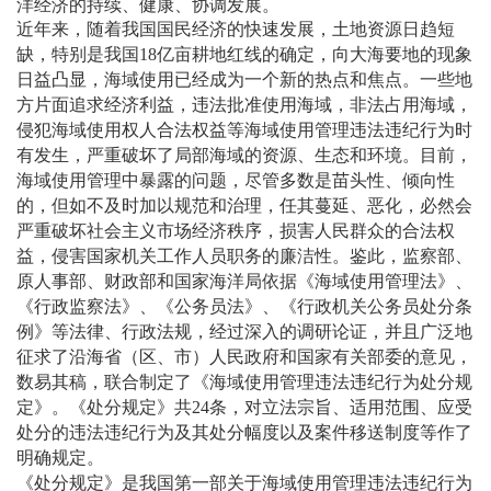
洋经济的持续、健康、协调发展。
近年来，随着我国国民经济的快速发展，土地资源日趋短
缺，特别是我国18亿亩耕地红线的确定，向大海要地的现象
日益凸显，海域使用已经成为一个新的热点和焦点。一些地
方片面追求经济利益，违法批准使用海域，非法占用海域，
侵犯海域使用权人合法权益等海域使用管理违法违纪行为时
有发生，严重破坏了局部海域的资源、生态和环境。目前，
海域使用管理中暴露的问题，尽管多数是苗头性、倾向性
的，但如不及时加以规范和治理，任其蔓延、恶化，必然会
严重破坏社会主义市场经济秩序，损害人民群众的合法权
益，侵害国家机关工作人员职务的廉洁性。鉴此，监察部、
原人事部、财政部和国家海洋局依据《海域使用管理法》、
《行政监察法》、《公务员法》、《行政机关公务员处分条
例》等法律、行政法规，经过深入的调研论证，并且广泛地
征求了沿海省（区、市）人民政府和国家有关部委的意见，
数易其稿，联合制定了《海域使用管理违法违纪行为处分规
定》。《处分规定》共24条，对立法宗旨、适用范围、应受
处分的违法违纪行为及其处分幅度以及案件移送制度等作了
明确规定。
《处分规定》是我国第一部关于海域使用管理违法违纪行为