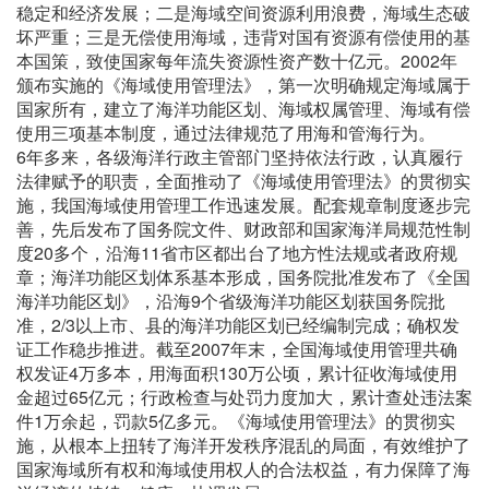
稳定和经济发展；二是海域空间资源利用浪费，海域生态破
坏严重；三是无偿使用海域，违背对国有资源有偿使用的基
本国策，致使国家每年流失资源性资产数十亿元。2002年
颁布实施的《海域使用管理法》，第一次明确规定海域属于
国家所有，建立了海洋功能区划、海域权属管理、海域有偿
使用三项基本制度，通过法律规范了用海和管海行为。
6年多来，各级海洋行政主管部门坚持依法行政，认真履行
法律赋予的职责，全面推动了《海域使用管理法》的贯彻实
施，我国海域使用管理工作迅速发展。配套规章制度逐步完
善，先后发布了国务院文件、财政部和国家海洋局规范性制
度20多个，沿海11省市区都出台了地方性法规或者政府规
章；海洋功能区划体系基本形成，国务院批准发布了《全国
海洋功能区划》，沿海9个省级海洋功能区划获国务院批
准，2/3以上市、县的海洋功能区划已经编制完成；确权发
证工作稳步推进。截至2007年末，全国海域使用管理共确
权发证4万多本，用海面积130万公顷，累计征收海域使用
金超过65亿元；行政检查与处罚力度加大，累计查处违法案
件1万余起，罚款5亿多元。《海域使用管理法》的贯彻实
施，从根本上扭转了海洋开发秩序混乱的局面，有效维护了
国家海域所有权和海域使用权人的合法权益，有力保障了海