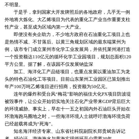
不明显。
于是乎，拿到国家大开发牌照后的各地政府，几乎无一例
外地将大炼化、大乙烯项目为代表的重化工产业当作重要支柱
性产业，甚至成为区域内第一大产业。
即便没有央企助力，不少地方政府在石油重化工项目上也
是热情不减、不甘落后。以黄三角规划区域的最东端莱州为
例，该市专门成立莱州市化学工业发展局，并依托莱州港打造
一个投资额达
110
亿元的循环化学工业园项目，规划总面积
120
平方公里。据了解，在该园不仅发展钠盐深
加工、海洋化工产品链项目，也重点发展以重油加工为龙
头的特色石油化工等项目。目前山东莱州工业园区已策划推出
年产
100
万吨乙烯项目进行招商，投资额为
50
亿元。
连年的爆炸和受台风“梅花”影响的福佳大化
PX
项目防波堤
被毁事件，让公众开始切实地关注石化产业带来
GDP
背后巨大
的环境威胁。事实上，早在十一五之初国内外石油巨头开始在
环渤海跑马圈地之时，一些海洋环境人士就呼吁渤海环境负荷
已经超载将成为“死海”。
知名海洋经济专家、山东省社科院副院长郑贵斌告诉记
者，经论证，渤海海水与黄海实现循环至少需要
30
年。