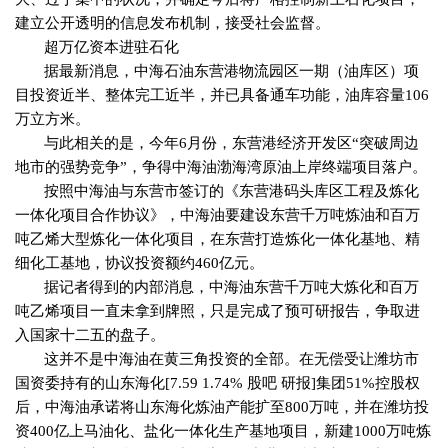
建立公开透明的信息发布机制，接受社会监督。
超万亿资本进驻石化
据最新消息，中海石油东营港物流园区一期（油库区）项
目投资近半、整体完工近半，并已具备通车功能，油库容量
106
万立方米。
与此相关的是，今年
6
月份，东营港经济开发区“突破周边
地市的强势竞争”，争得中海油渤海湾原油上岸终端项目落户。
按照中海油与东营市签订的《东营港码头库区工程及炼化
一体化项目合作协议》，中海油要建设东营千万吨炼油和百万
吨乙烯大型炼化一体化项目，在东营打造炼化一体化基地、精
细化工基地，协议投资额约
460
亿元。
据记者得到的内部消息，中海油东营千万吨大炼化和百万
吨乙烯项目一直未拿到牌照，只是完成了预可研报告，争取进
入国家十二五的盘子。
这并不是中海油在黄三角投资的全部。在无偿受让潍坊市
国资委持有的山东海化
[7.59 1.74%
股吧 研报
]
集团
51%
控股权
后，中海油承诺将山东海化炼油产能扩至
800
万吨，并在潍坊投
资
400
亿上马油化、盐化一体化生产基地项目，新建
1000
万吨炼