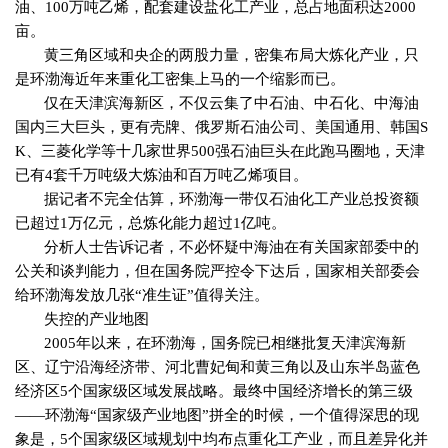
油、
100
万吨乙烯，配套建设盐化工产业，总占地面积达
2000
亩。
黄三角区域和央企的两股力量，密集布局大炼化产业，只
是环渤海近年来重化工密集上马的一个缩影而已。
仅在天津滨海新区，不仅云集了中石油、中石化、中海油
国内三大巨头，更有壳牌、俄罗斯石油公司、美国通用、韩国
S
K
、三菱化学等十几家世界
500
强石油巨头在此跑马圈地，天津
已有
4
套千万吨级大炼油和百万吨乙烯项目。
据记者不完全估算，环渤海一带仅石油化工产业总投资额
已超过
1
万亿元，总炼化能力超过
1
亿吨。
分析人士告诉记者，不必怀疑中海油在有关国家部委中的
公关和谈判能力，但在国务院严控令下达后，国家相关部委会
给环渤海发放几张“准生证”值得关注。
失控的产业地图
2005
年以来，在环渤海，国务院已相继批复天津滨海新
区、辽宁沿海经济带、河北曹妃甸和黄三角以及山东半岛蓝色
经济区
5
个国家级区域发展战略。最终中国经济增长的第三级
——环渤海“国家级产业地图”拼全的时候，一个值得深思的现
象是，
5
个国家级区域规划中均布点重化工产业，而且差异化并