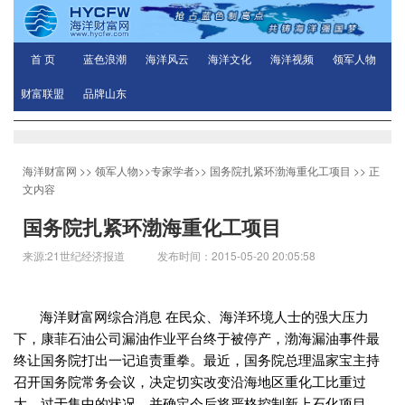
首 页
蓝色浪潮
海洋风云
海洋文化
海洋视频
领军人物
财富联盟
品牌山东
海洋财富网
>>
领军人物
>>
专家学者
>>
国务院扎紧环渤海重化工项目
>> 正
文内容
国务院扎紧环渤海重化工项目
来源:21世纪经济报道 发布时间：2015-05-20 20:05:58
海洋财富网综合消息 在民众、海洋环境人士的强大压力
下，康菲石油公司漏油作业平台终于被停产，渤海漏油事件最
终让国务院打出一记追责重拳。最近，国务院总理温家宝主持
召开国务院常务会议，决定切实改变沿海地区重化工比重过
大、过于集中的状况，并确定今后将严格控制新上石化项目，