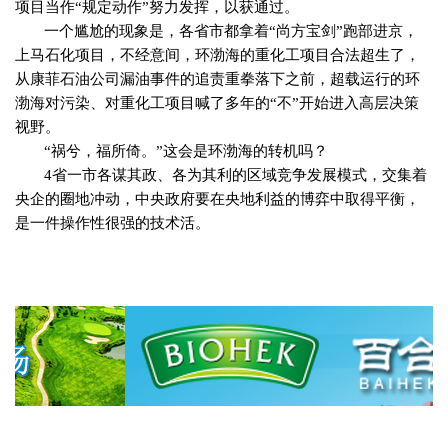
项目当作“规定动作”努力发挥，以获通过。
一个尴尬的现象是，各省市都拿着“尚方宝剑”跑部进京，
上马石化项目，不经意间，环渤海的重化工项目合法超生了，
从康菲石油公司漏油事件的追责重拳落下之前，超载运行的环
渤海对污染、对重化工项目喊了多年的“不”开始进入高层决策
视野。
“祸兮，福所倚。”这会是环渤海的转机吗？
4
省一市各谋其政、各为其利的区域竞争发展模式，交集着
央企的圈地冲动，中央政府要在央地利益的博弈中取得平衡，
是一件操作性很强的技术活。