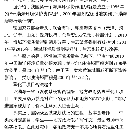
据介绍，我国第一个海洋环保协作组织就是成立于
1986
年
的 “环渤海环境保护协作组”，
2001
年国务院还批准实施了“渤海
碧海行动计划”。
该国家四部委牵头，联合海军、环渤海四省市（天津、河
北、辽宁、山东）政府执行，总斥资
555
亿元，按照计划，
2010
年，海域环境质量得到初步改善，生态破坏得到有效控制；
201
1
年至
2015
年，海域环境质量明显好转，生态系统初步改善。
事与愿违的是，环渤海环境质量每况愈下。记者查阅
2010
年中国海洋环境质量公报发现，第
4
类水质海域面积达到
5100
平
方公里，是
2006
年的
3
倍，由于受一类水质海域面积不断下降等
影响，二类水质海域面积是
2006
年的
1.92
倍。
重化工项目合法超生
环渤海一省市发改系统官员坦陈，地方政府热衷重化工项
目，主要推动力就是对产业的拉动力和地方的
GDP
贡献，“都写
进国家规划了，你不上马别人也会上马”。
事实上，国家级区域规划获批的过程，基本是老师——中
央政府定题目，学生——地方政府发挥写作文，最后老师审阅
签字批发。在此过程中，各地政府无一不用心地将石油重化工