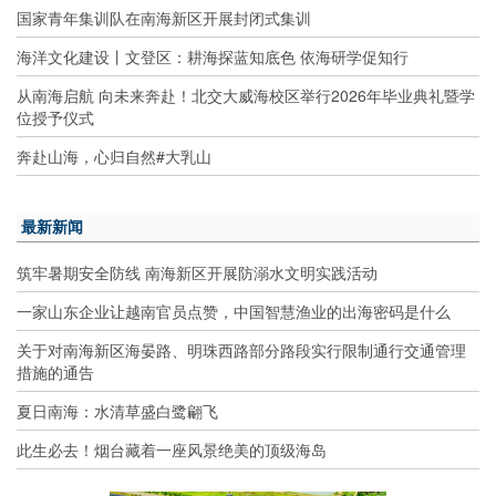
国家青年集训队在南海新区开展封闭式集训
海洋文化建设丨文登区：耕海探蓝知底色 依海研学促知行
从南海启航 向未来奔赴！北交大威海校区举行2026年毕业典礼暨学
位授予仪式
奔赴山海，心归自然#大乳山
最新新闻
筑牢暑期安全防线 南海新区开展防溺水文明实践活动
一家山东企业让越南官员点赞，中国智慧渔业的出海密码是什么
关于对南海新区海晏路、明珠西路部分路段实行限制通行交通管理
措施的通告
夏日南海：水清草盛白鹭翩飞
此生必去！烟台藏着一座风景绝美的顶级海岛