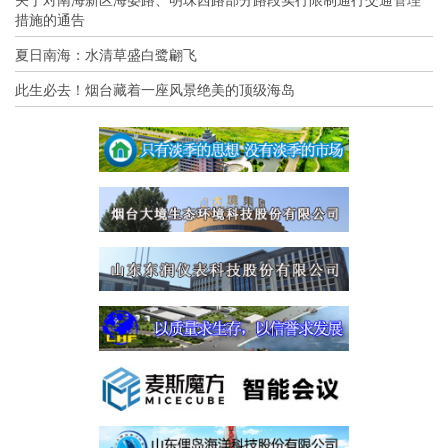
措施的通告
夏日南海：水清草盛白鹭翩飞
此生必去！烟台藏着一座风景绝美的顶级海岛