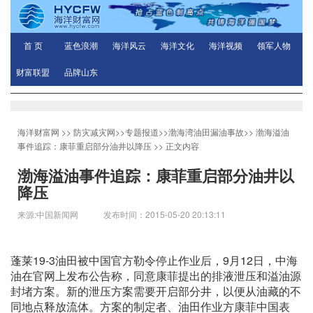
首 页
蓝色浪潮
海洋风云
海洋文化
海洋视频
领军人物
财富联盟
品牌山东
海洋财富网
>>
防灾减灾网
>>
专题报道
>>
渤海湾油田漏油事故
>>
渤海溢油
事件追踪：康菲重启部分油井以降压
>> 正文内容
渤海溢油事件追踪：康菲重启部分油井以
降压
来源:中国新闻网 发布时间：2015-05-20 20:13:11
蓬莱19-3油田被中国官方勒令停止作业后，9月12日，中海
油在官网上发布公告称，同意康菲提出的排液泄压和溢油源
封堵方案。新的泄压方案需要开启部分井，以便从油藏的不
同地点释放流体。方案的制定者、油田作业方康菲中国表