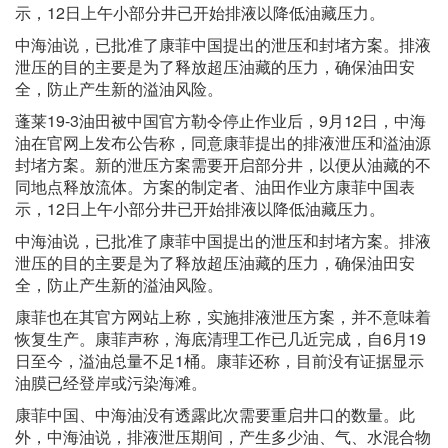
示，12日上午小部分井已开始排液以降低油藏压力。
中海油说，已批准了康菲中国提出的泄压和封堵方案。排液
泄压的目的主要是为了释放超压油藏的压力，确保油田安
全，防止产生新的溢油风险。
蓬莱19-3油田被中国官方勒令停止作业后，9月12日，中海
油在官网上发布公告称，同意康菲提出的排液泄压和溢油源
封堵方案。新的泄压方案需要开启部分井，以便从油藏的不
同地点释放流体。方案的制定者、油田作业方康菲中国表
示，12日上午小部分井已开始排液以降低油藏压力。
中海油说，已批准了康菲中国提出的泄压和封堵方案。排液
泄压的目的主要是为了释放超压油藏的压力，确保油田安
全，防止产生新的溢油风险。
康菲也在其官方网站上称，实施排液泄压方案，并不意味着
恢复生产。康菲声称，海底清理工作已几近完成，自6月19
日至今，溢油总量不足1桶。康菲还称，目前没有证据显示
油膜已经登岸或污染海滩。
康菲中国、中海油没有透露此次需要重启井口的数量。此
外，中海油说，排液泄压期间，产生多少油、气、水混合物