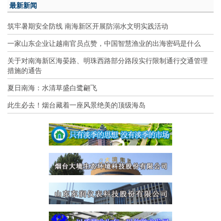
最新新闻
筑牢暑期安全防线 南海新区开展防溺水文明实践活动
一家山东企业让越南官员点赞，中国智慧渔业的出海密码是什么
关于对南海新区海晏路、明珠西路部分路段实行限制通行交通管理
措施的通告
夏日南海：水清草盛白鹭翩飞
此生必去！烟台藏着一座风景绝美的顶级海岛