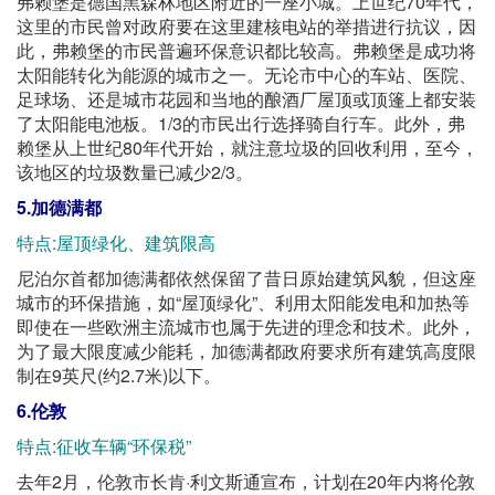
弗赖堡是德国黑森林地区附近的一座小城。上世纪70年代，
这里的市民曾对政府要在这里建核电站的举措进行抗议，因
此，弗赖堡的市民普遍环保意识都比较高。弗赖堡是成功将
太阳能转化为能源的城市之一。无论市中心的车站、医院、
足球场、还是城市花园和当地的酿酒厂屋顶或顶篷上都安装
了太阳能电池板。1/3的市民出行选择骑自行车。此外，弗
赖堡从上世纪80年代开始，就注意垃圾的回收利用，至今，
该地区的垃圾数量已减少2/3。
5.加德满都
特点:屋顶绿化、建筑限高
尼泊尔首都加德满都依然保留了昔日原始建筑风貌，但这座
城市的环保措施，如“屋顶绿化”、利用太阳能发电和加热等
即使在一些欧洲主流城市也属于先进的理念和技术。此外，
为了最大限度减少能耗，加德满都政府要求所有建筑高度限
制在9英尺(约2.7米)以下。
6.伦敦
特点:征收车辆“环保税”
去年2月，伦敦市长肯·利文斯通宣布，计划在20年内将伦敦