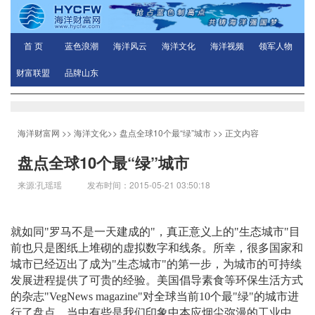
首 页
蓝色浪潮
海洋风云
海洋文化
海洋视频
领军人物
财富联盟
品牌山东
海洋财富网
>>
海洋文化
>>
盘点全球10个最“绿”城市
>> 正文内容
盘点全球10个最“绿”城市
来源:孔瑶瑶 发布时间：2015-05-21 03:50:18
就如同"罗马不是一天建成的"，真正意义上的"生态城市"目
前也只是图纸上堆砌的虚拟数字和线条。所幸，很多国家和
城市已经迈出了成为"生态城市"的第一步，为城市的可持续
发展进程提供了可贵的经验。美国倡导素食等环保生活方式
的杂志"VegNews magazine"对全球当前10个最"绿"的城市进
行了盘点，当中有些是我们印象中本应烟尘弥漫的工业中