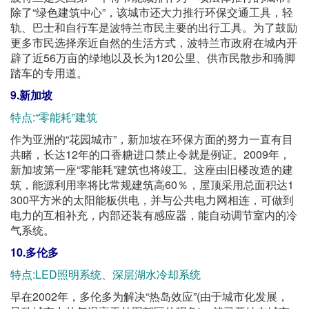
除了“绿色建筑中心”，该城市还大力推行环保交通工具，轻
轨、巴士和自行车是波特兰市民主要的出行工具。为了鼓励
更多市民选择亲近自然的生活方式，波特兰市政府在城内开
辟了近56万亩的绿地以及长为120公里、供市民散步和骑脚
踏车的专用道。
9.新加坡
特点:“零能耗”建筑
作为亚洲的“花园城市”，新加坡在环保方面的努力一直有目
共睹，长达12年的口香糖进口禁止令就是例证。2009年，
新加坡第一座“零能耗”建筑也将竣工。这座由旧楼改造的建
筑，能源利用率将比常规建筑高60％，屋顶采用总面积达1
300平方米的太阳能板供电，并与公共电力网相连，可做到
电力的互相补充，内部还装有感应器，能自动调节室内的冷
气系统。
10.多伦多
特点:LED照明系统、深层湖水冷却系统
早在2002年，多伦多为解决“热岛效应”(由于城市化发展，