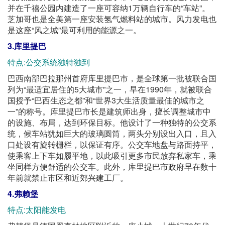
并在千禧公园内建造了一座可容纳1万辆自行车的“车站”。
芝加哥也是全美第一座安装氢气燃料站的城市。风力发电也
是这座“风之城”最可利用的能源之一。
3.库里提巴
特点:公交系统独特独到
巴西南部巴拉那州首府库里提巴市，是全球第一批被联合国
列为“最适宜居住的5大城市”之一，早在1990年，就被联合
国授予“巴西生态之都”和“世界3大生活质量最佳的城市之
一”的称号。库里提巴市长是建筑师出身，擅长调整城市中
的设施、布局，达到环保目标。他设计了一种独特的公交系
统，候车站犹如巨大的玻璃圆筒，两头分别设出入口，且入
口处设有旋转栅栏，以保证有序。公交车地盘与路面持平，
使乘客上下车如履平地，以此吸引更多市民放弃私家车，乘
坐同样方便舒适的公交车。此外，库里提巴市政府早在数十
年前就禁止市区和近郊兴建工厂。
4.弗赖堡
特点:太阳能发电