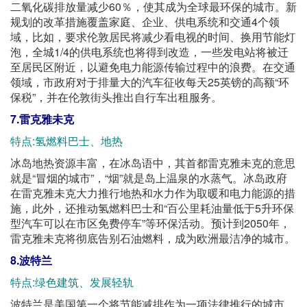
二氧化碳排放量减少60％，使其成为全球最环保的城市。新
规划的改革措施覆盖家庭、企业、供电系统和交通4个领
域，比如，要求伦敦居民将减少看电视的时间、换用节能灯
泡，全城1/4的供电系统也将得到改造，一些发电站将被迁
至居民区附近，以避免电力能源传输过程中的浪费。在交通
领域，市政府对于排量大的汽车征收每天25英镑的高额“环
保税”，并在伦敦街头推出自行车出租服务。
7.雷克雅未克
特点:氢燃料巴士、地热
冰岛地热资源丰富，在冰岛语中，其首都雷克雅未克的意思
就是“冒烟的城市”，“烟”就是岛上温泉的水蒸气。冰岛政府
在雷克雅未克大力推行地热和水力作为取暖和电力能源的措
施，此外，还推动氢燃料巴士和“百公里耗油量低于5升环保
型汽车可以在市区免费停车”等环保活动。预计到2050年，
雷克雅未克将彻底告别石油燃料，成为欧洲最洁净的城市。
8.波特兰
特点:绿色建筑、发展轻轨
波特兰是美国第一个将节能减排作为一项法律推行的城市。