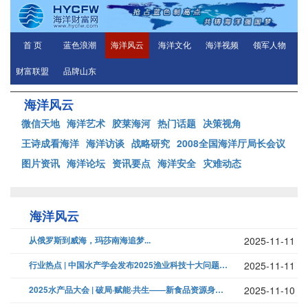
首 页
蓝色浪潮
海洋风云
海洋文化
海洋视频
领军人物
财富联盟
品牌山东
海洋风云
微信天地
海洋艺术
胶莱海河
热门话题
决策视角
王诗成看海洋
海洋访谈
战略研究
2008全国海洋厅局长会议
图片资讯
海洋论坛
资讯要点
海洋安全
灾难动态
海洋风云
从俄罗斯到威海，玛莎南海追梦...
2025-11-11
行业热点 | 中国水产学会发布2025渔业科技十大问题难题！...
2025-11-11
2025水产品大会 | 破局·赋能·共生——新食品资源身份赋能海马养殖...
2025-11-10