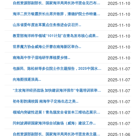
自然资源部副部长、国家海洋局局长孙书贤会见巴布亚新几内亚渔业和海洋资源...
2025-11-10
海洋二所方银霞所长出席并致辞，潘德炉院士作特邀报告，第二届 “智汇空天...
2025-11-10
山东省委年度改革重点任务推进会议召开...
2025-11-10
教育部海洋科学领域“101计划”在青岛发布核心成果...
2025-11-10
世界魔方协会威海公开赛在南海新区举办...
2025-11-10
南海高中学子湿地研学厚植爱乡情...
2025-11-10
包振民、陈松林等多位院士作主题报告，2025中国水产学会范蠡学术大会顺...
2025-11-07
向海图强逐浪高...
2025-11-07
“主攻海洋经济战场 加快建设海洋强市”专题培训班举行...
2025-11-07
初冬彩韵满校园 南海学子定格生态之美...
2025-11-07
领域内突破性进展！青岛颁发全省首本三维动态展示海域使用权证书...
2025-11-07
闫剑波调研国家海洋综合试验场（威海）建设工作...
2025-11-07
自然资源部副部长、国家海洋局局长孙书贤发表主题演讲！2025厦门国际海...
2025-11-06