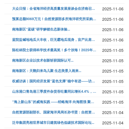
大众日报：全省海洋经济高质量发展座谈会在济南召开...
2025-11-06
预算总额9069万元！自然资源部多所海洋研究所采购大批海洋设备...
2025-11-06
南海新区“蓝碳”研学解锁生态新体验...
2025-11-06
蓝院盐碱地地瓜大丰收，巨无霸地瓜现身，亩产比肩沃土！...
2025-11-06
陈松林院士获得科学技术最高奖！多个涉海！2025年度青岛市科学技术奖建...
2025-11-05
南海新区企业以技术创新斩获国际认可...
2025-11-05
南海新区：天鹅归来鸟儿聚 生态美景入画来...
2025-11-05
权威访谈｜国民经济发展“蓝色支撑”稳中有进——访自然资源部海洋战略规划...
2025-11-05
山东港口青岛港三季度件杂货吞吐量同比增长4.4%，重点货类强劲增长...
2025-11-05
“海上新山东”的威海实践 ——经略海洋 向海图强 聚力打造新时代海洋强...
2025-11-05
自然资源部副部长、国家海洋局局长孙书贤：自然资源部作为推动海洋强国建设...
2025-11-04
泛华集团亮相世界城市日建筑绿色低碳技术国际论坛...
2025-11-04