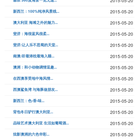
塞班 360度海景一览无遗...
2015-05-20
新西兰：100%纯净风景线...
2015-05-20
澳大利亚 海滩之外的魅力...
2015-05-20
斐济：海很蓝风很柔...
2015-05-20
斐济:让人乐不思蜀的天堂...
2015-05-20
南澳:听着涛枕着海入睡...
2015-05-20
澳洲：和小动物调情逗趣...
2015-05-20
在西澳享受地中海风情...
2015-05-20
西澳鲨鱼湾 与海豚做朋友...
2015-05-20
新西兰：色•香•味...
2015-05-20
背包冬日驴行澳大利亚...
2015-05-20
品味艺术澳大利亚 生活如葡萄酒...
2015-05-20
炫影澳洲的六色华彩...
2015-05-20