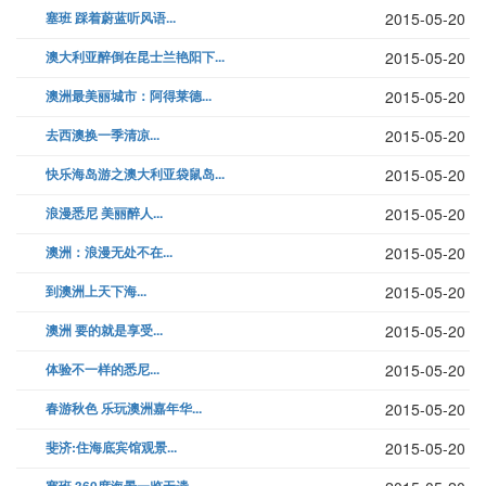
塞班 踩着蔚蓝听风语...
2015-05-20
澳大利亚醉倒在昆士兰艳阳下...
2015-05-20
澳洲最美丽城市：阿得莱德...
2015-05-20
去西澳换一季清凉...
2015-05-20
快乐海岛游之澳大利亚袋鼠岛...
2015-05-20
浪漫悉尼 美丽醉人...
2015-05-20
澳洲：浪漫无处不在...
2015-05-20
到澳洲上天下海...
2015-05-20
澳洲 要的就是享受...
2015-05-20
体验不一样的悉尼...
2015-05-20
春游秋色 乐玩澳洲嘉年华...
2015-05-20
斐济:住海底宾馆观景...
2015-05-20