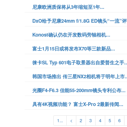
尼康欧洲质保将从3年缩短至1年...
DxO给予尼康24mm f/1.8G ED镜头“一流”评价
Konost确认仍在开发数码旁轴相机...
富士1月15日或将发布X70等三款新品...
徕卡SL Typ 601电子取景器出自爱普生之手..
韩国市场推出 传三星NX2相机将于明年上市..
光圈F4-F6.3 佳能55-200mm镜头专利公布...
具有4K视频功能？ 富士X-Pro 2最新传闻...
1...
<
2
3
4
5
6