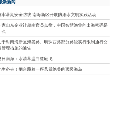
最新新闻
筑牢暑期安全防线 南海新区开展防溺水文明实践活动
一家山东企业让越南官员点赞，中国智慧渔业的出海密码是
什么
关于对南海新区海晏路、明珠西路部分路段实行限制通行交
通管理措施的通告
夏日南海：水清草盛白鹭翩飞
此生必去！烟台藏着一座风景绝美的顶级海岛