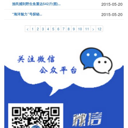
渔民捕到野生鱼重达542斤(图)...
2015-05-20
“海洋魅力”号探秘...
2015-05-20
<
1
2
3
4
5
6
7
8
9
10
11
>
12