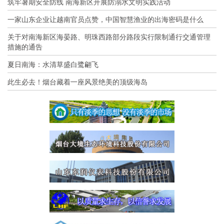
筑牢暑期安全防线 南海新区开展防溺水文明实践活动
一家山东企业让越南官员点赞，中国智慧渔业的出海密码是什么
关于对南海新区海晏路、明珠西路部分路段实行限制通行交通管理
措施的通告
夏日南海：水清草盛白鹭翩飞
此生必去！烟台藏着一座风景绝美的顶级海岛