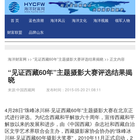
首 页
蓝色浪潮
海洋风云
海洋文化
海洋视频
领军人物
财富联盟
品牌山东
海洋财富网
>>
“见证西藏60年”主题摄影大赛评选结果揭晓
>> 正文内容
“见证西藏60年”主题摄影大赛评选结果揭
晓
来源:中国西藏网 发布时间：2015-05-20 21:08:11
4月28日“珠峰冰川杯·见证西藏60年”主题摄影大赛在北京正
式进行评选。为纪念西藏和平解放六十周年，宣传西藏和平
解放以来的发展和进步，由《中国西藏》杂志社和西藏自治
区文学艺术界联合会主办，西藏摄影家协会协办的“珠峰冰
川杯·见证西藏60年摄影大奖赛”，2010年11月正式启动，2