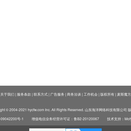
关于我们
|
服务条款
|
联系方式
|
广告服务
|
商务洽谈
|
工作机会
|
版权所有
|
麦斯魔方
ight © 2004-2021 hycfw.com Inc. All Rights Reserved. 山东海洋网络科技有限公
09042200号-1
增值电信业务经营许可证：鲁B2-20120067
技术支持：Mofyi