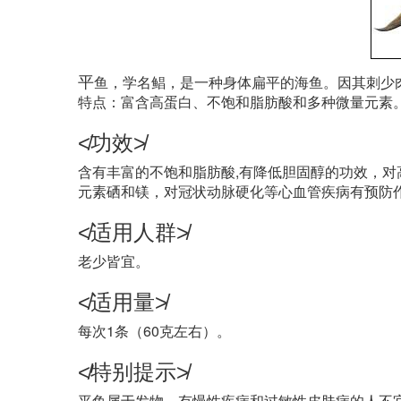
平
鱼，学名鲳，是一种身体扁平的海鱼。因其刺少
特点：富含高蛋白、不饱和脂肪酸和多种微量元素
≮功效≯
含有丰富的不饱和脂肪酸,有降低胆固醇的功效，
元素硒和镁，对冠状动脉硬化等心血管疾病有预防
≮适用人群≯
老少皆宜。
≮适用量≯
每次1条（60克左右）。
≮特别提示≯
平鱼属于发物，有慢性疾病和过敏性皮肤病的人不