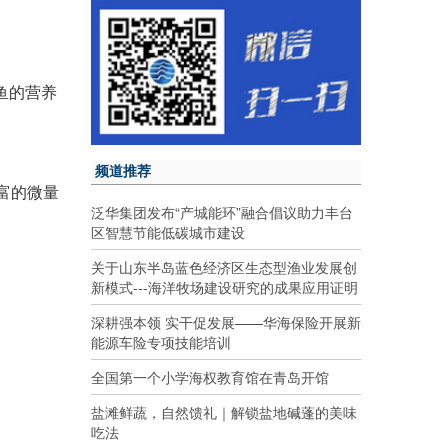
鱼的营养
频道推荐
富的微量
泛华集团发布“产城能环”融合倡议助力丰台
区智慧节能低碳城市建设
关于山东半岛蓝色经济区生态型渔业发展创
新模式---海洋牧场建设研究的成果应用证明
深耕强本领 实干促发展——华海保险开展新
能源车险专项技能培训
全国第一个小学海权教育馆在青岛开馆
盐滩鲜蔬，自然馈礼｜解锁盐地碱蓬的美味
吃法