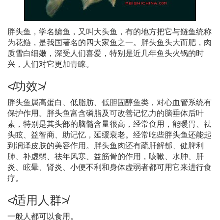
胖头鱼，学名鳙鱼，又叫大头鱼，有的地方把它与鲢鱼统称
为花鲢，是我国著名的四大家鱼之一。胖头鱼头大而肥，肉
质雪白细嫩，深受人们喜爱，特别是近几年鱼头火锅的时
兴，人们对它更加青睐。
≮功效≯
胖头鱼属高蛋白、低脂肪、低胆固醇鱼类，对心血管系统有
保护作用。胖头鱼富含磷脂及可改善记忆力的脑垂体后叶
素，特别是其头部的脑髓含量很高，经常食用，能暖胃、祛
头眩、益智商、助记忆，延缓衰老。经常吃些胖头鱼还能起
到润泽皮肤的美容作用。胖头鱼肉还有疏肝解郁、健脾利
肺、补虚弱、祛年风寒、益筋骨的作用，咳嗽、水肿、肝
炎、眩晕、肾炎、小便不利和身体虚弱者都可用它来进行食
疗。
≮适用人群≯
一般人都可以食用。