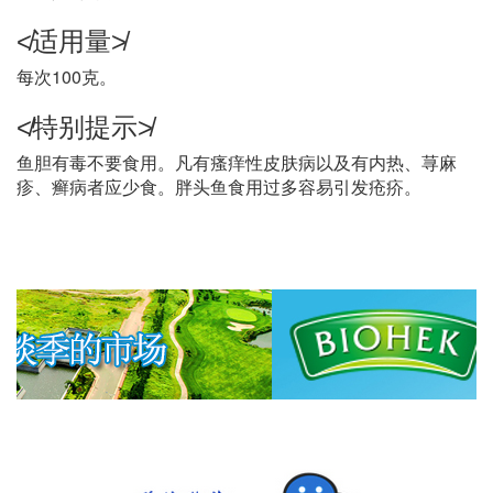
≮适用量≯
每次100克。
≮特别提示≯
鱼胆有毒不要食用。凡有瘙痒性皮肤病以及有内热、荨麻
疹、癣病者应少食。胖头鱼食用过多容易引发疮疥。