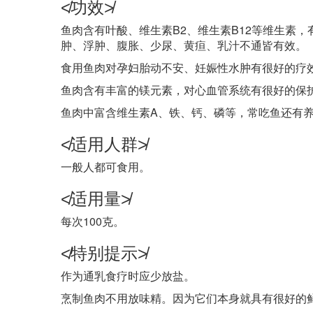
≮功效≯
鱼肉含有叶酸、维生素B2、维生素B12等维生素
肿、浮肿、腹胀、少尿、黄疸、乳汁不通皆有效。
食用鱼肉对孕妇胎动不安、妊娠性水肿有很好的疗
鱼肉含有丰富的镁元素，对心血管系统有很好的保
鱼肉中富含维生素A、铁、钙、磷等，常吃鱼还有
≮适用人群≯
一般人都可食用。
≮适用量≯
每次100克。
≮特别提示≯
作为通乳食疗时应少放盐。
烹制鱼肉不用放味精。因为它们本身就具有很好的