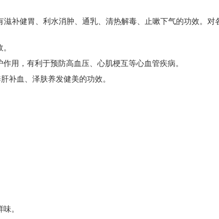
，有滋补健胃、利水消肿、通乳、清热解毒、止嗽下气的功效。对
效。
护作用，有利于预防高血压、心肌梗互等心血管疾病。
养肝补血、泽肤养发健美的功效。
鲜味。