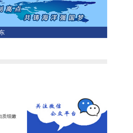
东
肉质细嫩