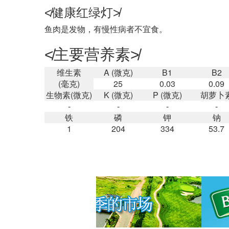
≮健康红绿灯≯
鱼肉是发物，有慢性病者不宜食。
≮主要营养素≯
维生素
A (微克)
B1
B2
(毫克)
25
0.03
0.09
生物素(微克)
K (微克)
P (微克)
胡萝卜
-
-
-
-
铁
磷
钾
钠
1
204
334
53.7