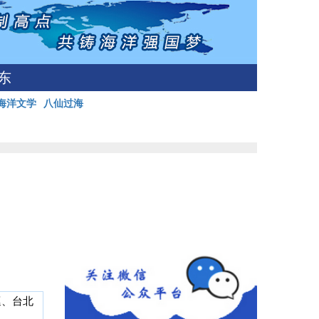
东
海洋文学
八仙过海
巡、台北