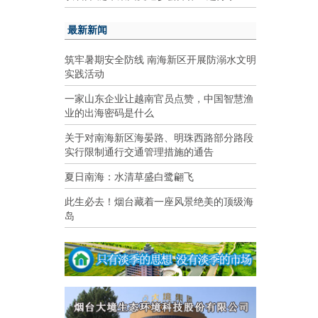
最新新闻
筑牢暑期安全防线 南海新区开展防溺水文明
实践活动
一家山东企业让越南官员点赞，中国智慧渔
业的出海密码是什么
关于对南海新区海晏路、明珠西路部分路段
实行限制通行交通管理措施的通告
夏日南海：水清草盛白鹭翩飞
此生必去！烟台藏着一座风景绝美的顶级海
岛