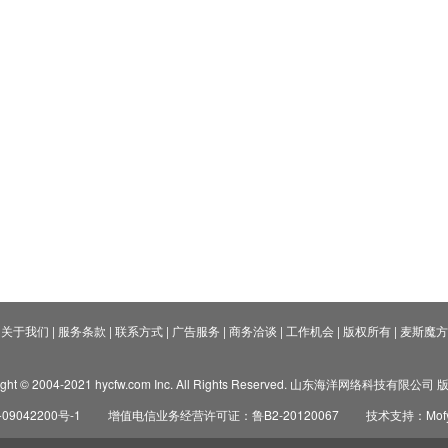
关于我们
|
服务条款
|
联系方式
|
广告服务
|
商务洽谈
|
工作机会
|
版权所有
|
麦斯魔方
ight © 2004-2021 hycfw.com Inc. All Rights Reserved. 山东海洋网络科技有限公
09042200号-1
增值电信业务经营许可证：鲁B2-20120067
技术支持：Mofyi