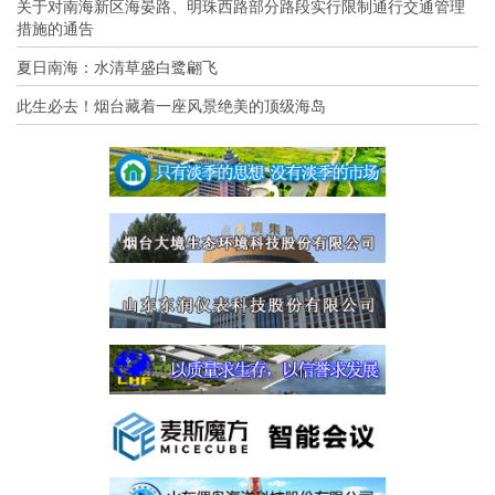
关于对南海新区海晏路、明珠西路部分路段实行限制通行交通管理
措施的通告
夏日南海：水清草盛白鹭翩飞
此生必去！烟台藏着一座风景绝美的顶级海岛