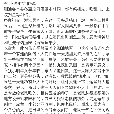
有“小过年”之俗称。
潮汕各市县冬至之习俗基本相同，都有祭祖先、吃甜丸、上
坟扫墓等习俗。
祭拜祖先：潮汕民间，在这一天备足猪肉、鸡、鱼等三牲和
果品，上祠堂祭拜祖先，然后家人围桌共餐，一般都在中午
前祭拜完毕，午餐家人团聚。但沿海地区如饶平之海山一
带，则在清晨便祭祖，赶在渔民出海捕鱼之前，意为请神明
和祖先保佑渔民出海捕鱼平安。
吃甜丸：此习俗几乎普及整个潮汕地区，但这个习俗还包含
着一个有趣的陋俗：人们在这一天把甜丸祭拜祖先之后，拿
出一些贴在自家的门顶、屋梁、米缸等处。为什么要这样做
呢？相传有两个原因：一是甜丸既甜又圆，是表示好意义，
它预示明年又获丰收，家人又能团聚。这一天家人如能不慎
碰上它，更是好兆头，这有如少数民族的“泼水节”一样。如
果这一天碰巧有外人上门拜访，让外人碰上它，这些外人也
会交上好运。所以，这一天人们不希望有外人上门拜访。一
是专放给老鼠吃的。相传五谷的种子，是老鼠从很远很远的
地方咬来给农民种的，农民为报答老鼠的功劳，约定每年收
割时，应留一小部分不收割，以便老鼠吃。后来，因为有一
个贪心的人，把田里的五谷全收割了，老鼠一气之下便向观