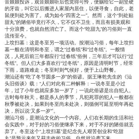
音娘娘投诉，观音娘娘听后也觉得可怜，便赐给它一副坚硬
的牙齿，叫它以后搬进人家屋内居住，以便寻食，自此，老
鼠便到处为害了。成为如今“四害之一”。然而，这个“到处贴
甜丸”的陋俗毕竟行不久，它不仅不卫生，而且有损美观和
十分浪费，也就自然消亡了。而这个“吃甜九”的习俗则一直
流传至今。
上坟扫墓：这是冬至另一项活动。按潮汕习俗，每年上坟扫
墓一般在清明和冬至，谓之“过春纸”和“过冬纸”。一般情
况，人死后前三年都应行“过春纸”俗例，三年后才可以行“过
冬纸”。但人们大多喜欢行“过冬纸”，原因是清明时节，经常
下雨，道路难走；冬至时则气候好，便于上山野餐。
潮汕还有“吃了冬节圆多一岁”的俗谚。据王琳乾先生的《汕
头旧俗谈》载：“人们对此有二种解释：一说冬至是小过
年，过了小年也就应多加一岁了；一说此俗谚是出自犯人。
古时每年秋天，都是杀人的季节，凡犯死罪的犯人一般都在
秋季被处决，如果到冬至尚未处决，则循例可延至明年再处
决，所以说‘又多一岁”’。
潮汕习俗，是潮汕文化的一个内容。人们在长期的生活和社
会实践中，对于好的习俗便继承下来，对于不好的陋俗就丢
弃了。冬至这个“上坟扫墓”是纪念先人艰苦创业和“吃甜
丸”是预示来年又获丰收的习俗，自然就沿袭下来。