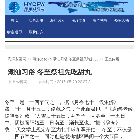
首 页
蓝色浪潮
海洋风云
海洋文化
海洋视频
领军人物
财富联盟
品牌山东
海洋财富网
>>
海洋文化
>>
潮汕习俗 冬至祭祖先吃甜丸
>> 正文内容
潮汕习俗 冬至祭祖先吃甜丸
来源:农博网 发布时间：2015-05-20 22:27:31
冬至，是二十四节气之一。据《月令七十二候集解》
载：“十一月十五日，终藏之气，至此而极也。”《通纬·孝经
援神契》载：“大雪后十五日，斗指子，为冬至，十五日
中。阴极而阳始至，日南至，渐长至也。”据《辞海》
载：“天文学上规定冬至为北半球冬季开始。”冬至，不仅是
二十四节气之一，同时也是潮汕地区民间一个大节日，