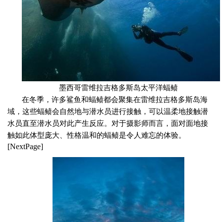
墨西哥雷维拉吉格多斯岛太平洋蝠鲼
在冬季，许多鲨鱼和蝠鲼都会聚集在雷维拉吉格多斯岛海
域，这些蝠鲼会自然地与潜水员进行接触，可以温柔地接触潜
水员直至潜水员对此产生反应。对于摄影师而言，面对面地接
触如此体型庞大、性格温和的蝠鲼是令人难忘的体验。
[NextPage]