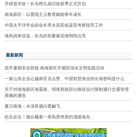
开磅迎丰收！长岛栉孔扇贝收获季正式开启
南海新区：以爱国主义教育赋能青年成长
中国太平洋学会副会长李永昌莅临蓝院考察指导工作
海风捎来信笺，长岛的初夏被花海悄悄点亮
最新新闻
筑牢暑期安全防线 南海新区开展防溺水文明实践活动
一家山东企业让越南官员点赞，中国智慧渔业的出海密码是什么
关于对南海新区海晏路、明珠西路部分路段实行限制通行交通管理
措施的通告
夏日南海：水清草盛白鹭翩飞
此生必去！烟台藏着一座风景绝美的顶级海岛