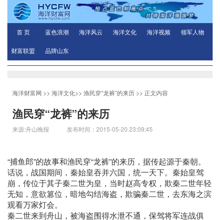
首 页
蓝色浪潮
海洋风云
海洋文化
海洋视频
领军人物
财富联盟
品牌山东
海洋财富网
>>
海洋文化
>>
渔民穿“龙裤”的来历
>> 正文内容
渔民穿“龙裤”的来历
来源:舟山晚报 发布时间：2015-05-20 23:09:45
“捕鱼郎”的故事和渔民穿“龙裤”的来历，据传起源于秦朝。
话说，战国期间，秦始皇吞并六国，统一天下。秦始皇驾
崩，传位于其子秦二世为皇，当时赵高专权，欺秦二世年轻
无知，意欲篡位，暗地勾结海盗，欺骗秦二世，去东海之滨
观看万家灯会。
秦二世来到舟山，被海盗围得水泄不通，保驾将军连战俱