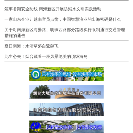
筑牢暑期安全防线 南海新区开展防溺水文明实践活动
一家山东企业让越南官员点赞，中国智慧渔业的出海密码是什么
关于对南海新区海晏路、明珠西路部分路段实行限制通行交通管理
措施的通告
夏日南海：水清草盛白鹭翩飞
此生必去！烟台藏着一座风景绝美的顶级海岛