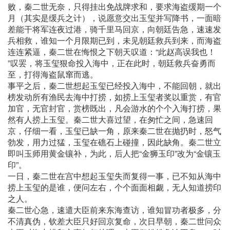
败，秦二世无奈，只得挂出免战牌求和，要求海盗缓期一个
月（其实是缓兵之计），说愿意交出玉玺并写降书，一面暗
差能干将军连夜过港，骑千里马回京，向朝廷告急，速速发
兵相救，谁知一个月限期已到，未见朝廷救兵到来，而海盗
连连紧逼，秦二世在悔恨之下朝天叹道：“此赵高误我也！
”叹罢，将玉玺狠命投入海中，正在此时，朝廷救兵奋勇而
至，打得海盗鼠窜而逃。
事平之后，秦二世想起玉玺已经投入海中，不能回朝，就出
榜发动所有渔民去海中打捞，如捞上玉玺者奖以重赏，有官
加官，无官封官，赏榜既出，凡会游水的个个入海打捞，果
然有人捞上玉玺。秦二世大喜过望，在匆忙之间，急速回
京，仔细一看，玉玺已缺一角，原来秦二世在抛扔时，怒气
勃发，用力过猛，玉玺在礁石上碰撞，因此缺角。秦二世立
即叫玉师用黄金镶补，为此，后人把“金狮玉印”改为“金镶玉
印”。
一日，秦二世在宫中想起玉玺失而复得一事，已不知从海中
捞上玉玺的是谁，便问左右，个个面面相觑，无人知道捞印
之人。
秦二世心急，速遣大臣前来东海查访，谁知冒功者极多，分
不清真伪，钦差大臣只好回京复命，次日早朝，秦二世问众