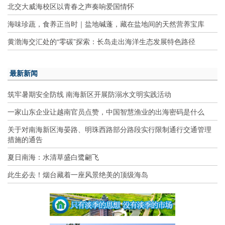
北交大威海校区以青春之声奏响爱国情怀
海味珍蔬，食养正当时｜盐地碱蓬，藏在盐地间的天然营养宝库
黄渤海交汇处的“零碳”探索：长岛走出海洋生态发展特色路径
最新新闻
筑牢暑期安全防线 南海新区开展防溺水文明实践活动
一家山东企业让越南官员点赞，中国智慧渔业的出海密码是什么
关于对南海新区海晏路、明珠西路部分路段实行限制通行交通管理
措施的通告
夏日南海：水清草盛白鹭翩飞
此生必去！烟台藏着一座风景绝美的顶级海岛