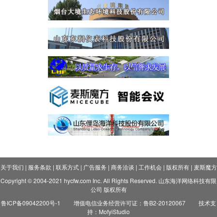
关于我们
|
服务条款
|
联系方式
|
广告服务
|
商务洽谈
|
工作机会
|
版权所有
|
麦斯魔方
Copyright © 2004-2021 hycfw.com Inc. All Rights Reserved. 山东海洋网络科技有限
公司 版权所有
鲁ICP备09042200号-1
增值电信业务经营许可证：鲁B2-20120067
技术支
持：MofyiStudio