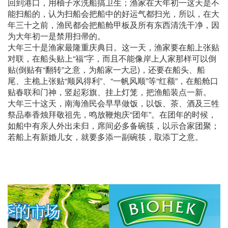
回到港口，用柚子水洗船搞卫生；渔家在大年初一这天是不
能扫船的，认为扫船会把船中的好运气都扫光，所以，在大
年三十之前，渔民都会把船舱甲板及所有东西清洗干净，因
为大年初一是禁用扫帚的。
大年三十是渔家最隆重庆典日。这一天，渔家要在船上张贴
对联，在船头贴上“福”字，而且不能像岸上人家那样可以倒
贴(倒贴有“翻转”之意，为船家一大忌)，还要在船头、船
尾、主桅上张贴“顺风得利”、“一帆风顺”等“红额”，在船舱口
贴春联和门神，竖起彩旗、挂上灯笼，把渔船装点一新。
大年三十这天，南海渔民会早早做饭，以饭、茶、酒及三牲
祭品奉香烛拜敬祖先，鸣放鞭炮庆“团年”。在团年的时候，
如船中有亲人外出未归，席间必多备碗筷，以示合家团聚；
若船上有新婚儿女，就要多添一副碗筷，取添丁之意。