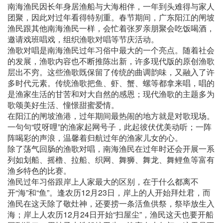
南海渔民因长年身居渔船与大海相伴，一年到头难得与家人
团聚，因此对过年看得特别重。春节期间，广东阳江的闸坡
渔民跟其他南海渔民一样，会忙着张罗亲朋聚会吃饭喝酒，
邀请戏班唱戏，组织渔歌对唱等节庆活动。
渔歌对唱是南海渔民过年习俗中最大的一个亮点。随着社会
的发展，渔歌内容也不断推陈出新，许多现代版的原创渔歌
层出不穷。这些渔歌既保留了传统的曲调韵味，又融入了许
多时代元素。传统渔歌把鱼、虾、蟹、螺等都拿来唱，唱的
是渔家生活的甘苦和对大自然的感恩；现代渔歌的主题多为
歌颂美好生活、憧憬甜蜜爱情。
在阳江的闸坡渔港，过年期间最热闹的地方就是对歌现场。
一句句“哎呀哩”的渔家起网号子，此起彼伏优美动听；一阵
阵喝彩的声浪，温馨着归航过年的渔家儿女的心。
除了荡气回肠的渔歌对唱，南海渔民在过年时还会开展一系
列如划船、摇橹、拉船、织网、舞狮、舞龙、舞鲤鱼等富有
渔乡特色的比赛。
渔民过年习俗跟岸上人家最大的区别，在于什么都离不
开“海”和“鱼”。逢农历12月23日，岸上的人开始拜灶君，而
渔民在这天除了敬灶神，还要捞一条活鱼供祭，祭毕放生入
海；岸上人农历12月24日开始“扫屋尘”，渔民这天也要开船