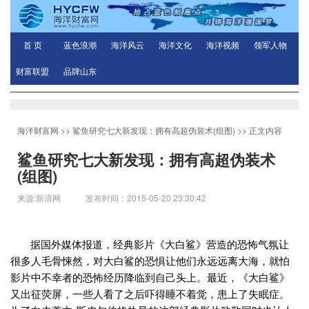
首 页
蓝色浪潮
海洋风云
海洋文化
海洋视频
领军人物
财富联盟
品牌山东
海洋财富网
>>
鲨鱼研究七大新发现：拥有高超伪装术(组图)
>> 正文内容
鲨鱼研究七大新发现：拥有高超伪装术
(组图)
来源:新浪网 发布时间：2015-05-20 23:30:42
据国外媒体报道，经典影片《大白鲨》营造的恐怖气氛让
很多人毛骨悚然，对大白鲨的恐惧让他们永远远离大海，就怕
影片中不幸者的恐怖经历降临到自己头上。最近，《大白鲨》
又出征荧屏，一些人看了之后吓得睡不着觉，患上了失眠症。