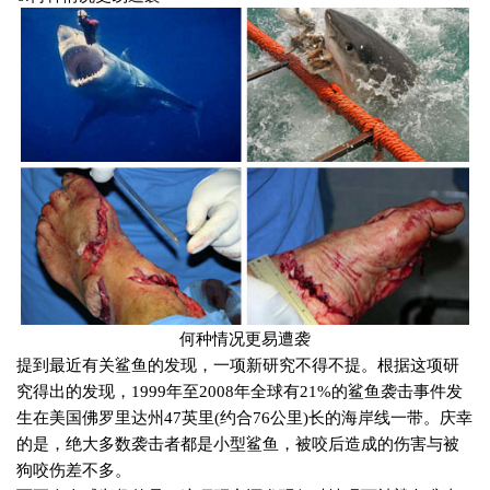
何种情况更易遭袭
提到最近有关鲨鱼的发现，一项新研究不得不提。根据这项研
究得出的发现，
1999
年至
2008
年全球有
21%
的鲨鱼袭击事件发
生在美国佛罗里达州
47
英里
(
约合
76
公里
)
长的海岸线一带。庆幸
的是，绝大多数袭击者都是小型鲨鱼，被咬后造成的伤害与被
狗咬伤差不多。