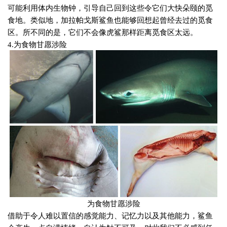
可能利用体内生物钟，引导自己回到这些令它们大快朵颐的觅
食地。类似地，加拉帕戈斯鲨鱼也能够回想起曾经去过的觅食
区。所不同的是，它们不会像虎鲨那样距离觅食区太远。
4.
为食物甘愿涉险
为食物甘愿涉险
借助于令人难以置信的感觉能力、记忆力以及其他能力，鲨鱼