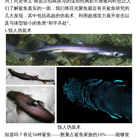
为了向史蒂文·斯皮尔伯格执导的这部经典影片致敬同时也让人
们了解鲨鱼真实的一面，我们将目光聚焦最近有关鲨鱼研究的
几大发现，其中包括高超的伪装术、利用超感觉力展开攻击以
及与体型较小的鱼类“和平共处”。
1.
惊人伪装术
惊人伪装术
知道吗？有近
50
种鲨鱼——数量占鲨鱼家族的
10%
——能够发