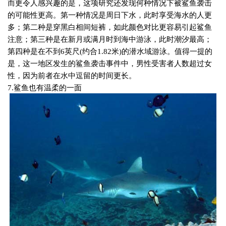
而更令人感兴趣的是，这项研究还发现何种情况下被鲨鱼袭击
的可能性更高。第一种情况是周日下水，此时享受海水的人更
多；第二种是穿黑白相间短裤，如此颜色对比更容易引起鲨鱼
注意；第三种是在新月或满月时到海中游泳，此时潮汐最高；
第四种是在不到
6
英尺
(
约合
1.82
米
)
的潜水域游泳。值得一提的
是，这一地区发生的鲨鱼袭击事件中，男性受害者人数超过女
性，因为前者在水中逗留的时间更长。
7.
鲨鱼也有温柔的一面