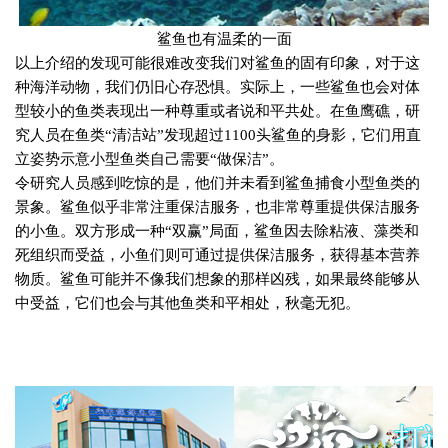
鲨鱼也有温柔的一面
以上介绍的发现可能很难改变我们对鲨鱼的固有印象，对于这
种海洋动物，我们仍旧心存恐惧。实际上，一些鲨鱼也会对体
型较小的鱼类表现出一种尊重或者说和平共处。在鱼鹰礁，研
究人员在鱼类“清洁站”发现超过
1100
头鲨鱼的身影，它们用直
立姿势示意小型鱼类自己需要“做保洁”。
令研究人员感到吃惊的是，他们并未看到鲨鱼捕食小型鱼类的
景象。鲨鱼似乎非常注重保洁服务，也非常尊重提供保洁服务
的小鱼。双方形成一种“双赢”局面，鲨鱼因去除粘液、藻类和
死组织而受益，小鱼们则可通过提供保洁服务，获得基本营养
物质。鲨鱼可能并不像我们想象的那样凶残，如果最终能够从
中受益，它们也会与其他鱼类和平相处，秋毫无犯。