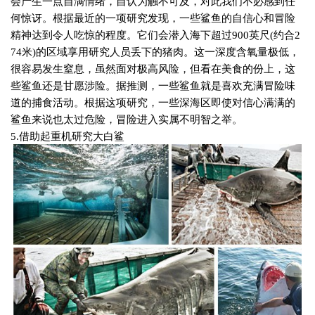
会产生一点自满情绪，自认为触不可及，对此我们不必感到任
何惊讶。根据最近的一项研究发现，一些鲨鱼的自信心和冒险
精神达到令人吃惊的程度。它们会潜入海下超过
900
英尺
(
约合
2
74
米
)
的区域享用研究人员丢下的猪肉。这一深度含氧量极低，
很容易发生窒息，虽然面对极高风险，但看在美食的份上，这
些鲨鱼还是甘愿涉险。据推测，一些鲨鱼就是喜欢充满冒险味
道的捕食活动。根据这项研究，一些深海区即使对信心满满的
鲨鱼来说也太过危险，冒险进入实属不明智之举。
5.
借助起重机研究大白鲨