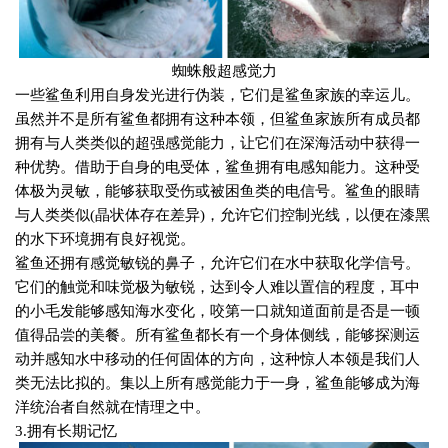
蜘蛛般超感觉力
一些鲨鱼利用自身发光进行伪装，它们是鲨鱼家族的幸运儿。
虽然并不是所有鲨鱼都拥有这种本领，但鲨鱼家族所有成员都
拥有与人类类似的超强感觉能力，让它们在深海活动中获得一
种优势。借助于自身的电受体，鲨鱼拥有电感知能力。这种受
体极为灵敏，能够获取受伤或被困鱼类的电信号。鲨鱼的眼睛
与人类类似
(
晶状体存在差异
)
，允许它们控制光线，以便在漆黑
的水下环境拥有良好视觉。
鲨鱼还拥有感觉敏锐的鼻子，允许它们在水中获取化学信号。
它们的触觉和味觉极为敏锐，达到令人难以置信的程度，耳中
的小毛发能够感知海水变化，咬第一口就知道面前是否是一顿
值得品尝的美餐。所有鲨鱼都长有一个身体侧线，能够探测运
动并感知水中移动的任何固体的方向，这种惊人本领是我们人
类无法比拟的。集以上所有感觉能力于一身，鲨鱼能够成为海
洋统治者自然就在情理之中。
3.
拥有长期记忆