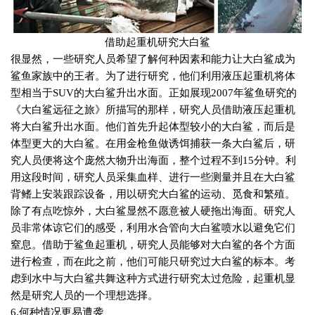
借助起重机研究大白鲨
很显然，一些研究人员希望了解何种因素和能力让大白鲨成为
鲨鱼家族中的王者。为了进行研究，他们利用液压起重机将体
型相当于
SUV
的大白鲨升出水面。正如展现
2007
年鲨鱼研究的
《大白鲨远征之旅》所描写的那样，研究人员借助液压起重机
将大白鲨升出水面。他们首先升起体型较小的大白鲨，而后是
体型更大的大白鲨。在用金枪鱼做诱饵捕获一条大白鲨后，研
究人员便将这个庞然大物升出海面，整个过程不到
15
分钟。利
用这段时间，研究人员采集血样、进行一些测量并且在大白鲨
背鳍上安装跟踪设备，用以研究大白鲨的运动、觅食和繁殖。
除了有点吃惊外，大白鲨显然不愿意被人硬拖出海面。研究人
员非常体谅它们的感受，利用水合管向大白鲨喷水以避免它们
窒息。借助于鲨鱼起重机，研究人员能够对大白鲨的各个方面
进行检查，而在此之前，他们可能只研究过大白鲨的标本。考
虑到水中与大白鲨共舞这种方式进行研究太过危险，起重机显
然是研究人员的一个理想选择。
6.
何种情况更易遭袭