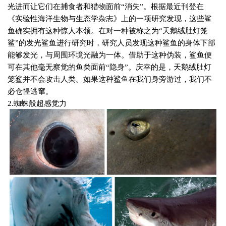
光进而让它们在捕食者和猎物面前“消失”。根据最近刊登在
《实验性海洋生物与生态学杂志》上的一项研究发现，这些鲨
鱼确实拥有这种惊人本领。在对一种被称之为“天鹅绒肚灯笼
鲨”的发光鲨鱼进行研究时，研究人员发现这种鲨鱼的身体下部
能够发光，与周围环境光融为一体。借助于这种伪装，鲨鱼便
可在其他毫无察觉的鱼类面前“隐身”。庆幸的是，天鹅绒肚灯
笼鲨并不会攻击人类。如果这种鲨鱼在我们身旁游过，我们不
必仓惶逃窜。
2.
蜘蛛般超感觉力