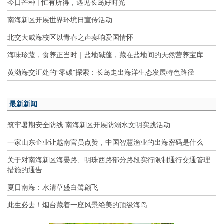
今日芒种 | 忙有所得，遇见长岛好时光
南海新区开展世界环境日宣传活动
北交大威海校区以青春之声奏响爱国情怀
海味珍蔬，食养正当时｜盐地碱蓬，藏在盐地间的天然营养宝库
黄渤海交汇处的“零碳”探索：长岛走出海洋生态发展特色路径
最新新闻
筑牢暑期安全防线 南海新区开展防溺水文明实践活动
一家山东企业让越南官员点赞，中国智慧渔业的出海密码是什么
关于对南海新区海晏路、明珠西路部分路段实行限制通行交通管理
措施的通告
夏日南海：水清草盛白鹭翩飞
此生必去！烟台藏着一座风景绝美的顶级海岛