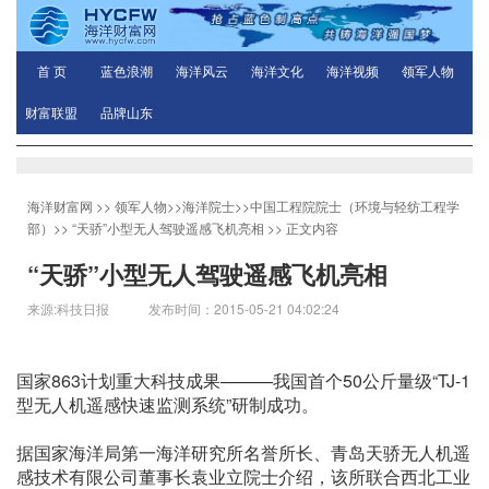
首 页
蓝色浪潮
海洋风云
海洋文化
海洋视频
领军人物
财富联盟
品牌山东
海洋财富网
>>
领军人物
>>
海洋院士
>>
中国工程院院士（环境与轻纺工程学
部）
>>
“天骄”小型无人驾驶遥感飞机亮相
>> 正文内容
“天骄”小型无人驾驶遥感飞机亮相
来源:科技日报 发布时间：2015-05-21 04:02:24
国家863计划重大科技成果———我国首个50公斤量级“TJ-1
型无人机遥感快速监测系统”研制成功。
据国家海洋局第一海洋研究所名誉所长、青岛天骄无人机遥
感技术有限公司董事长袁业立院士介绍，该所联合西北工业