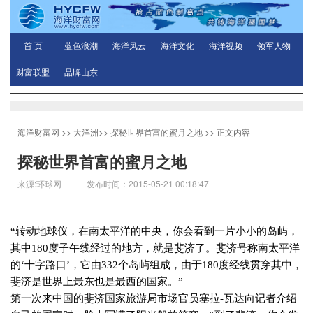
首 页
蓝色浪潮
海洋风云
海洋文化
海洋视频
领军人物
财富联盟
品牌山东
海洋财富网
>>
大洋洲
>>
探秘世界首富的蜜月之地
>> 正文内容
探秘世界首富的蜜月之地
来源:环球网 发布时间：2015-05-21 00:18:47
“转动地球仪，在南太平洋的中央，你会看到一片小小的岛屿，
其中
180
度子午线经过的地方，就是斐济了。斐济号称南太平洋
的‘十字路口’，它由
332
个岛屿组成，由于
180
度经线贯穿其中，
斐济是世界上最东也是最西的国家。”
第一次来中国的斐济国家旅游局市场官员塞拉
-
瓦达向记者介绍