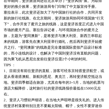
在华期间，斐济旅游局还在北京举办了“斐济风情”展。为取得
更好的推介效果，斐济旅游局专门印制了中文版宣传手册。
塞拉表示，此次斐济还加大了与中国旅行社的合作，共同开发
新的旅行社线路。在北京期间，斐济旅游局协同环境国旅“行天
下”，合作开发了蜜月之旅的线路，这是斐济首度正式进入中国
市场的蜜月产品。塞拉告诉记者，与环境国旅合作的蜜月之
旅，主题为“斐同澳新”，是将斐济与澳大利亚、新西兰串联起
来的线路，游客先在澳大利亚举行婚礼，然后再到斐济开始蜜
月之行。“斐同澳新”的线路是完全遵循国际度假产品设计标准
的，而小连线的设计，也解决了中国到斐济没有直航的问题，
因为乘飞机从悉尼出发前往斐济仅需
2
个小时的时间。
TIPS
：
1
、目前没有前往斐济的直航，游客可经东京转搭斐济航空，或
是从香港搭澳航、新航到悉尼、奥克兰，再转斐济航空抵达当
地。斐济四季都适合旅游，尤其在每年的
3~5
月，当地的机票与
酒店大幅降价，这时旅行社的斐济线路报价最低在
15000
元左
右。
2
、斐济人习惯轻声细语，在当地大声喧哗是很失礼的。进入传
统斐济村落要特别注意不要戴太阳镜、帽子，女性不要穿迷你