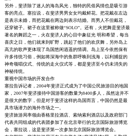
另外，斐济除了迷人的海岛风光，独特的民俗风情也是吸引游
客的亮点。塞拉说，在斐济男男女女均戴鲜花。把花戴在左边
是表示未婚，而把花戴在两边则表示结婚。而男人不但戴花，
还穿裙子。裙子在这里被称做“
SOLO
”。还有，火把舞是斐济最
著名的舞蹈之一，火在斐济人的心目中象征光 明和希望，每当
喜庆之日，他们就来到旷野，跳起了他们的欢庆舞，另外岛上
高亢的歌声更体现了岛国悠闲逍遥的情调。岛上至今依然保有
许多传统习俗，例如将深海中的鱼群呼唤到浅海，以利捕捉的
神奇颂唱仪式、传统的走火仪式等，都是斐济至今仍未消失的
神秘传统。
重视中国市场的开发合作
塞拉告诉记者，
2004
年斐济正式成为了中国公民旅游目的地国
家，
2007
年斐济接待中国游客的数量为
8400
多人，虽然这并不
是很大的数字，但是对于斐济这样的岛国而言，中国仍然是最
具市场潜力的海外市场之一。
斐济旅游局率领由香格里拉酒店、索纳索利酒店以及政府部门
代表共同组成的代表团参加了在北京举行的北京国际旅游博览
会，塞拉说，这是斐济第一次参加北京国际旅游博览会。