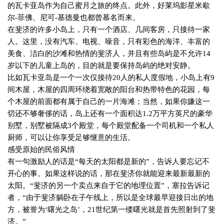
的瓦卡亚岛作为自己蜜月之旅的终点。此外，好莱坞影星米歇
尔
-
菲佛、尼可
-
基德曼也都曾慕名而来。
在斐济的许多小岛上，只有一个酒店、几间客房，只接待一家
人。这里，没有汽车、电视、噪音，只有彩色的海洋、丰富的
美食、洁白的沙滩和热情的斐济人，并且有些岛屿是不允许
14
岁以下的儿童上岛的，目的就是要保持岛屿的绝对安静。
比如瓦卡亚岛是一个一次仅接待
20
人的私人度假地，小岛上有
9
间木屋，木屋的四周环绕着宽敞的阳台和热带特色的花园，每
个木屋的前面都有属于自己的一片海滩；当然，如果你嫌这一
切还不够奢侈的话，岛上还有一个面积达
1.2
万平方英尺的豪华
别墅，别墅被隔成
3
个殿堂，每个殿堂配备一个司机和一个私人
厨师，可以让你享受足够惬意的生活。
感受原始的民俗风情
有一句激励人的话是“每天的太阳都是新的”，告诉人要忘记不
开心的事。如果这样说的话，那在斐济你就能迎来最新最新的
太阳。“斐济的另一个卖点来自于它的地理位置”，塞拉告诉记
者，“由于斐济躺卧在子午线上，所以是全球最早迎接日出的地
方，被誉为‘曙光之岛’，
21
世纪第一缕曙光就是首先照射到了斐
济。”