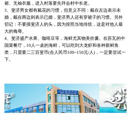
裙、无袖衣服，进入村落要先拜会村中长老。
3
、斐济男女都有戴花的习惯，但意义不同：戴在左边表示未
婚，戴在两边则表示已婚，斐济男人还有穿裙子的习惯。另外
切记：不要摸斐济人的头，因为按照当地传统，这是对他人最
大的侮辱。
4
、斐济盛产水果、咖啡豆等，海鲜尤其物美价廉。在苏瓦的中
国菜餐厅，
10
人一桌的海鲜，可以吃到大龙虾和各种新鲜鱼
类，只需要二三百斐币
(
合人民币
100~150
元
/
人
)
，一定要尝试一
下。