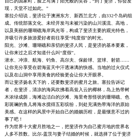
自己的国家时，脸上写满了阳光般的笑容，“到了斐济，你会发
现，天堂不过如此。”
塞拉介绍说，斐济位于澳洲东方、新西兰北方，由
332
个岛屿组
成。传统部落文化、未经开发与未被污染的山川溪流、高地，
以及美丽的珊瑚礁海岸风光等，构成了斐济主要的观光特色，
并吸引许多旅游爱好者前往享受“纯度假”的时光。
阳光、沙滩、珊瑚礁和亲切的斐济人民，是斐济的基本要素，
让你来过之后才知道什么叫“度假”。
潜水、冲浪、航海、钓鱼、高尔夫、保龄球、篮球、射箭……
让你充分享受在碧海蓝天中汗透淋漓的快感。当地的过火仪式
以及在山洞中享用美食的经验更会让你大开眼界。
而让斐济扬名天下的，还要数斐济的蜜月之旅。塞拉告诉记
者，在斐济，清凉的海风吹拂着高耸入云的椰林，岛上热带树
木浓绿成荫，海滩边洁白的沙滩、海里奇形怪状的珊瑚礁、色
彩斑斓的鱼儿将海水搅得五彩缤纷，到处充满热带海洋的原始
美感。在这样的风景中开始自己的婚姻历程，是最惬意不过的
事了吧！
作为世界十大蜜月胜地之一，把斐济作为自己蜜月地的世界名
人多不胜数。比尔
-
盖茨与妻子结婚的时候，就选择了位于斐济