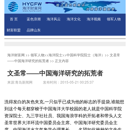
首 页
蓝色浪潮
海洋风云
海洋文化
海洋视频
领军人物
财富联盟
品牌山东
海洋财富网
>>
领军人物
>>
海洋院士
>>
中国科学院院士（海洋）
>>
文圣常
——中国海洋研究的拓荒者
>> 正文内容
文圣常——中国海洋研究的拓荒者
来源:青岛新闻网 发布时间：2015-05-21 00:25:37
洗得发白的灰色夹克
,
一只似乎已成为他的标志的手提袋
,
谁能想
到这个每天都穿梭于中国海洋大学校园的老人就是中国科学院
资深院士、九三学社社员、我国海浪学科的开拓者和带头人文
圣常世界大洋环流中国委员会主席、中国海洋研究委员会主
席、中国海洋水文气象学会理事长……名望如此赫赫的文先生