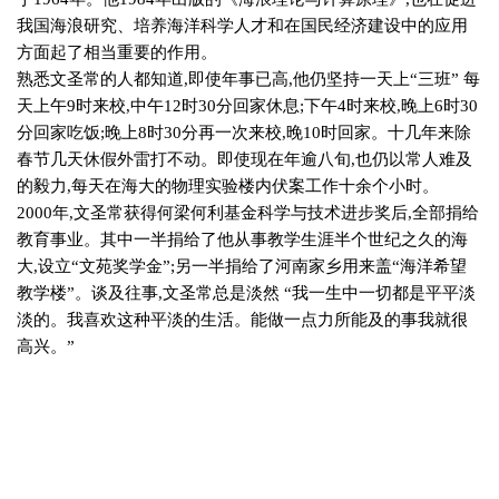
我国海浪研究、培养海洋科学人才和在国民经济建设中的应用
方面起了相当重要的作用。
熟悉文圣常的人都知道
,
即使年事已高
,
他仍坚持一天上“三班” 每
天上午
9
时来校
,
中午
12
时
30
分回家休息
;
下午
4
时来校
,
晚上
6
时
30
分回家吃饭
;
晚上
8
时
30
分再一次来校
,
晚
10
时回家。十几年来除
春节几天休假外雷打不动。即使现在年逾八旬
,
也仍以常人难及
的毅力
,
每天在海大的物理实验楼内伏案工作十余个小时。
2000
年
,
文圣常获得何梁何利基金科学与技术进步奖后
,
全部捐给
教育事业。其中一半捐给了他从事教学生涯半个世纪之久的海
大
,
设立“文苑奖学金”
;
另一半捐给了河南家乡用来盖“海洋希望
教学楼”。谈及往事
,
文圣常总是淡然 “我一生中一切都是平平淡
淡的。我喜欢这种平淡的生活。能做一点力所能及的事我就很
高兴。”