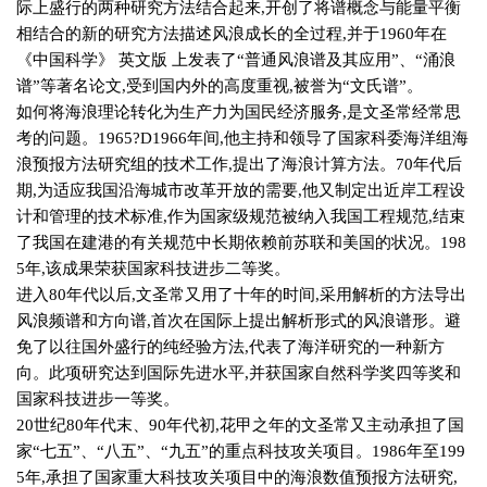
际上盛行的两种研究方法结合起来
,
开创了将谱概念与能量平衡
相结合的新的研究方法描述风浪成长的全过程
,
并于
1960
年在
《中国科学》 英文版 上发表了“普通风浪谱及其应用”、“涌浪
谱”等著名论文
,
受到国内外的高度重视
,
被誉为“文氏谱”。
如何将海浪理论转化为生产力为国民经济服务
,
是文圣常经常思
考的问题。
1965?D1966
年间
,
他主持和领导了国家科委海洋组海
浪预报方法研究组的技术工作
,
提出了海浪计算方法。
70
年代后
期
,
为适应我国沿海城市改革开放的需要
,
他又制定出近岸工程设
计和管理的技术标准
,
作为国家级规范被纳入我国工程规范
,
结束
了我国在建港的有关规范中长期依赖前苏联和美国的状况。
198
5
年
,
该成果荣获国家科技进步二等奖。
进入
80
年代以后
,
文圣常又用了十年的时间
,
采用解析的方法导出
风浪频谱和方向谱
,
首次在国际上提出解析形式的风浪谱形。避
免了以往国外盛行的纯经验方法
,
代表了海洋研究的一种新方
向。此项研究达到国际先进水平
,
并获国家自然科学奖四等奖和
国家科技进步一等奖。
20
世纪
80
年代末、
90
年代初
,
花甲之年的文圣常又主动承担了国
家“七五”、“八五”、“九五”的重点科技攻关项目。
1986
年至
199
5
年
,
承担了国家重大科技攻关项目中的海浪数值预报方法研究
,