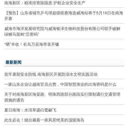
南海新区：精准排查除隐患 护航企业安全生产
【预告】山东省城市乒乓球超级联赛海选威海站将于5月16日在南海
开赛
威海市海洋发展研究院与威海银泽生物科技股份有限公司联手破解
绿鳍马面鲀“芯密码”
“晒”丰收！长岛万亩海带喜开镰
最新新闻
筑牢暑期安全防线 南海新区开展防溺水文明实践活动
一家山东企业让越南官员点赞，中国智慧渔业的出海密码是什么
关于对南海新区海晏路、明珠西路部分路段实行限制通行交通管理
措施的通告
夏日南海：水清草盛白鹭翩飞
此生必去！烟台藏着一座风景绝美的顶级海岛