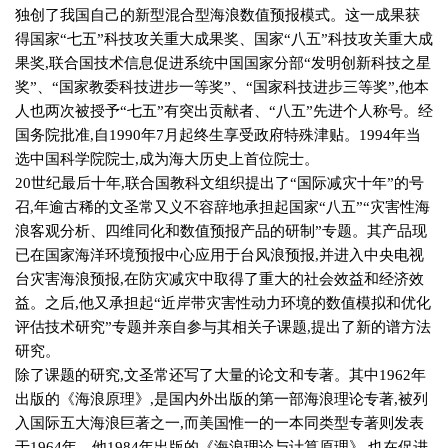
独创了我国自己的新型混合型海浪数值预报模式。这一成果获
得国家“七五”科技攻关重大成果奖、国家“八五”科技攻关重大成
果奖
,
联合国技术信息促进系统中国国家分部“发明创新科技之星
奖”、“国家教委科技进步一等奖”、“国家科技进步三等奖”
,
他本
人也两次被授予“七五”有突出贡献者、“八五”先进个人称号。经
国务院批准
,
自
1990
年
7
月起终生享受政府特殊津贴。
1994
年当
选中国科学院院士
,
成为海大历史上首位院士。
20
世纪最后十年
,
联合国教科文组织提出了“国际减灾十年”的号
召
,
年逾古稀的文圣常又义不容辞地承担起国家“八五”“灾害性海
浪客观分析、四维同化和数值预报产品的研制”专题。其产品现
已在国家海洋环境预报中心应用于台风浪预报
,
并进入中央电视
台灾害海浪预报
,
在防灾减灾中取得了重大的社会效益和经济效
益。之后
,
他又承担起“近岸带灾害性动力环境的数值模拟和优化
评估技术研究”专题并亲自参与其相关子课题
,
提出了新的谱方法
研究。
除了课题的研究
,
文圣常还写了大量的论文和专著。其中
1962
年
出版的《海浪原理》
,
是国内外出版的第一部海浪理论专著
,
被列
入国际五大海浪巨著之一
,
而美国惟一的一本同类型专著则发表
于
1964
年。他
1984
年出版的《海浪理论与计算原理》
,
也在促进