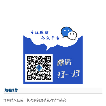
频道推荐
海风捎来信笺，长岛的初夏被花海悄悄点亮