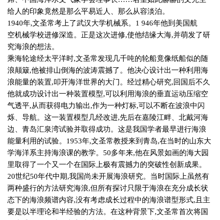
给人的印象竟然是那么平易近人、那么从容淡泊。
1940
年
,
文圣常考上了武汉大学机械系。
1 946
年他到美国航
空机械学校进修深造。正是这次进修
,
使他结缘大海
,
并萌发了研
究海浪的想法。
乘海轮途经太平洋时
,
文圣常发现几千吨的轮船竟像纸船似的随
浪颠簸
,
他被排山倒海的波涛震撼了。他决心设计出一种利用海
浪能量的装置
,
叩开海洋世界的大门。经过精心研究
,
回国后不久
他就成功设计出一种装置模型
,
可以利用海浪的垂直运动压缩空
气透平
,
从而获得电力输出
,
作为一种灯标
,
可以不断在波浪中闪
烁、导航。这一装置模型几经改进
,
先后在嘉陵江畔、北戴河海
边、青岛汇泉湾试验并取得成功。这是我国学者最早进行海浪
能量利用的试验。
1953
年
,
文圣常教授来到青岛
,
在当时的山东大
学海洋系主持海浪课的教学。
50
多年来
,
他在风景如画的海大园
里取得了一个又一个在国际上极有震撼力的突破性创新成果。
20
世纪
50
年代中期
,
我国尚未开展海浪研究。当时国际上虽然有
两种盛行的方法研究海浪
,
但所有探讨只限于海浪在充分成长状
态下的海浪频谱内容
,
没有考虑成长过程中的海浪谱型形式
,
且主
要是以半理论和半经验的方法。在这种背景下
,
文圣常首次将国