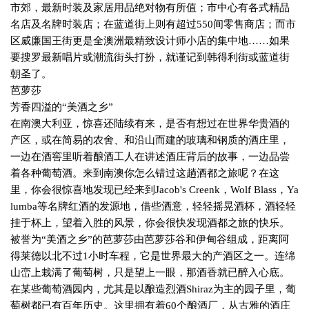
市郊，最新时装及家居用品绝对物有所值；市中心有各式精品
名店及名牌时装店；在蓝道街上则有超过
550
间零售商店；而市
区威廉国王街更是全澳洲最精致设计师小店的集中地……如果
要搜罗最新唱片或潮流街头打扮，就谨记到韩得利街或蓝道街
朝圣了。
芭萝莎
芳香四溢的“美酒之乡”
在南澳大利亚，惊喜还陆续有来，是否有想过在世界华贵酒的
产区，或在简易的农舍、和沿山而建的玻璃和钢质的酒庄里，
一边在酒窖里听着酿酒工人在讲述酒庄背后的故事，一边品尝
着各种葡萄酒。来到南澳你怎么错过这趟酒都之旅呢？在这
里，你会很惊喜地发现已经来到
Jacob's Creenk
，
Wolf Blass
，
Ya
lumba
等名牌红酒的发源地，借些酒意，轻轻摇晃酒杯，酒轻轻
挂于杯上，望着入胜的风景，你会很快发现酒都之旅的快乐。
被誉为“美酒之乡”的芭萝莎由芭萝莎谷和伊甸谷组成，距离阿
得莱德以北不过
1
小时车程，它是世界最大的产酒区之一。连绵
山峦上栽满了葡萄树，只是望上一眼，那酒香就已醉入心底。
在某些葡萄酒园内，尤其是以酿造烈酒
Shiraz
为主的园子里，葡
萄树都已有百年历史。这里拥有着
60
个酿酒厂，从古雅的酒庄