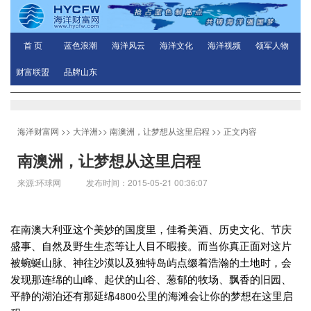
首 页
蓝色浪潮
海洋风云
海洋文化
海洋视频
领军人物
财富联盟
品牌山东
海洋财富网
>>
大洋洲
>>
南澳洲，让梦想从这里启程
>> 正文内容
南澳洲，让梦想从这里启程
来源:环球网 发布时间：2015-05-21 00:36:07
在南澳大利亚这个美妙的国度里，佳肴美酒、历史文化、节庆
盛事、自然及野生生态等让人目不暇接。而当你真正面对这片
被蜿蜒山脉、神往沙漠以及独特岛屿点缀着浩瀚的土地时，会
发现那连绵的山峰、起伏的山谷、葱郁的牧场、飘香的旧园、
平静的湖泊还有那延绵
4800
公里的海滩会让你的梦想在这里启