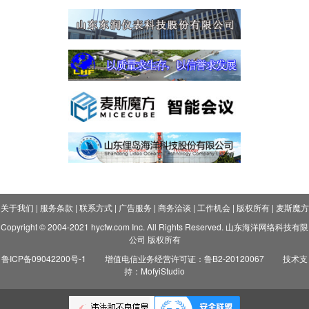
关于我们
|
服务条款
|
联系方式
|
广告服务
|
商务洽谈
|
工作机会
|
版权所有
|
麦斯魔方
Copyright © 2004-2021 hycfw.com Inc. All Rights Reserved. 山东海洋网络科技有限
公司 版权所有
鲁ICP备09042200号-1
增值电信业务经营许可证：鲁B2-20120067
技术支
持：MofyiStudio