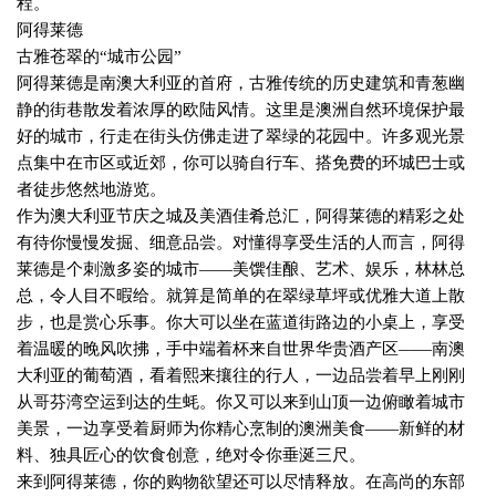
程。
阿得莱德
古雅苍翠的“城市公园”
阿得莱德是南澳大利亚的首府，古雅传统的历史建筑和青葱幽
静的街巷散发着浓厚的欧陆风情。这里是澳洲自然环境保护最
好的城市，行走在街头仿佛走进了翠绿的花园中。许多观光景
点集中在市区或近郊，你可以骑自行车、搭免费的环城巴士或
者徒步悠然地游览。
作为澳大利亚节庆之城及美酒佳肴总汇，阿得莱德的精彩之处
有待你慢慢发掘、细意品尝。对懂得享受生活的人而言，阿得
莱德是个刺激多姿的城市——美馔佳酿、艺术、娱乐，林林总
总，令人目不暇给。就算是简单的在翠绿草坪或优雅大道上散
步，也是赏心乐事。你大可以坐在蓝道街路边的小桌上，享受
着温暖的晚风吹拂，手中端着杯来自世界华贵酒产区——南澳
大利亚的葡萄酒，看着熙来攘往的行人，一边品尝着早上刚刚
从哥芬湾空运到达的生蚝。你又可以来到山顶一边俯瞰着城市
美景，一边享受着厨师为你精心烹制的澳洲美食——新鲜的材
料、独具匠心的饮食创意，绝对令你垂涎三尺。
来到阿得莱德，你的购物欲望还可以尽情释放。在高尚的东部