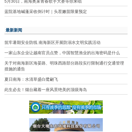
5月30日，南海奥莱青春歌手大赛等你来唱
蓝院基地碱蓬采收倒计时｜头茬嫩苗限量预定
最新新闻
筑牢暑期安全防线 南海新区开展防溺水文明实践活动
一家山东企业让越南官员点赞，中国智慧渔业的出海密码是什么
关于对南海新区海晏路、明珠西路部分路段实行限制通行交通管理
措施的通告
夏日南海：水清草盛白鹭翩飞
此生必去！烟台藏着一座风景绝美的顶级海岛