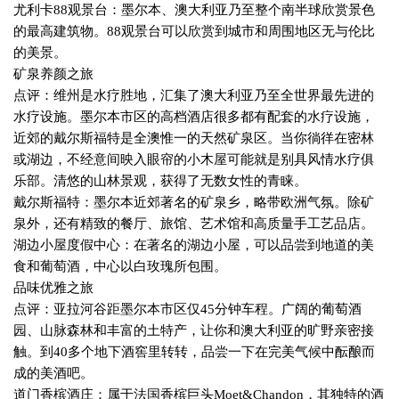
尤利卡
88
观景台：墨尔本、澳大利亚乃至整个南半球欣赏景色
的最高建筑物。
88
观景台可以欣赏到城市和周围地区无与伦比
的美景。
矿泉养颜之旅
点评：维州是水疗胜地，汇集了澳大利亚乃至全世界最先进的
水疗设施。墨尔本市区的高档酒店很多都有配套的水疗设施，
近郊的戴尔斯福特是全澳惟一的天然矿泉区。当你徜徉在密林
或湖边，不经意间映入眼帘的小木屋可能就是别具风情水疗俱
乐部。清悠的山林景观，获得了无数女性的青睐。
戴尔斯福特：墨尔本近郊著名的矿泉乡，略带欧洲气氛。除矿
泉外，还有精致的餐厅、旅馆、艺术馆和高质量手工艺品店。
湖边小屋度假中心：在著名的湖边小屋，可以品尝到地道的美
食和葡萄酒，中心以白玫瑰所包围。
品味优雅之旅
点评：亚拉河谷距墨尔本市区仅
45
分钟车程。广阔的葡萄酒
园、山脉森林和丰富的土特产，让你和澳大利亚的旷野亲密接
触。到
40
多个地下酒窖里转转，品尝一下在完美气候中酝酿而
成的美酒吧。
道门香槟酒庄：属于法国香槟巨头
Moet&Chandon
，其独特的酒