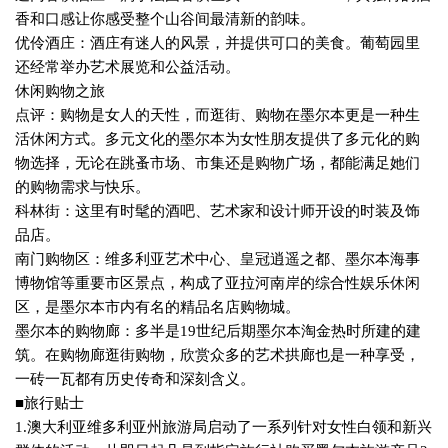
香和口感让你感受整个山谷间最清新的韵味。
优伶酒庄：酒庄有迷人的风景，并提供可口的美食。葡萄园里
还经常举办艺术展览和公益活动。
休闲购物之旅
点评：购物是女人的天性，而逛街、购物在墨尔本更是一种生
活休闲方式。多元文化的墨尔本为女性朋友提供了多元化的购
物选择，无论在跳蚤市场、市集还是购物广场，都能满足她们
的购物需求与快乐。
科林街：这里有时髦的酒吧、艺术家和设计师开设的时装及饰
品店。
南门购物区：维多利亚艺术中心、皇冠逍遥之都、墨尔本海事
博物馆等重要市区景点，构成了亚拉河南岸的综合性娱乐休闲
区，是墨尔本市内有名的精品名店购物城。
墨尔本的购物廊：多半是
19
世纪后期墨尔本淘金热时所建的建
筑。在购物廊逛街购物，欣赏众多的艺术拱廊也是一种享受，
一砖一瓦都有历史传奇和深刻含义。
■旅行贴士
1.
澳大利亚维多利亚州旅游局启动了一系列针对女性白领和新兴