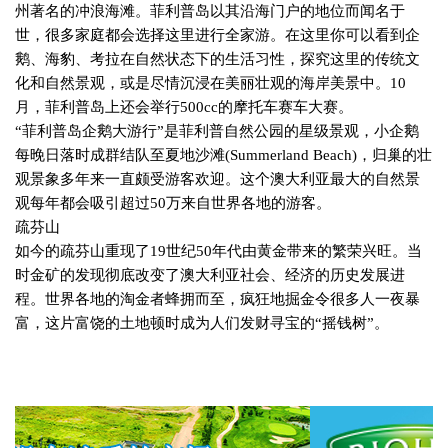
州著名的冲浪海滩。菲利普岛以其沿海门户的地位而闻名于
世，很多家庭都会选择这里进行全家游。在这里你可以看到企
鹅、海豹、考拉在自然状态下的生活习性，探究这里的传统文
化和自然景观，或是尽情沉浸在美丽壮观的海岸美景中。
10
月，菲利普岛上还会举行
500cc
的摩托车赛车大赛。
“菲利普岛企鹅大游行”是菲利普自然公园的星级景观，小企鹅
每晚日落时成群结队至夏地沙滩
(Summerland Beach)
，归巢的壮
观景象多年来一直颇受游客欢迎。这个澳大利亚最大的自然景
观每年都会吸引超过
50
万来自世界各地的游客。
疏芬山
如今的疏芬山重现了
19
世纪
50
年代由黄金带来的繁荣兴旺。当
时金矿的发现彻底改变了澳大利亚社会、经济的历史发展进
程。世界各地的淘金者蜂拥而至，疯狂地掘金令很多人一夜暴
富，这片富饶的土地顿时成为人们发财寻宝的“摇钱树”。