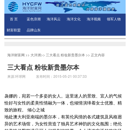
首 页
蓝色浪潮
海洋风云
海洋文化
海洋视频
领军人物
财富联盟
品牌山东
海洋财富网
>>
大洋洲
>>
三大看点 粉妆新贵墨尔本
>> 正文内容
三大看点 粉妆新贵墨尔本
来源:环球网 发布时间：2015-05-21 00:37:33
袅娜的，宛若一个多姿的女人。这里迷人的景致、宜人的气候
恰好与女性的柔美性情融为一体，也倾情演绎着女士优雅、精
致的旅程。 倾心之城
地处澳大利亚南端的墨尔本，有英伦风情的各式建筑及风格迥
异的艺术场馆，为女性营造了独具艺术神韵的文化氛围；绝伦