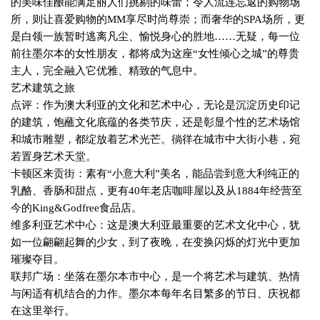
的美味佳酿能满足丽人们挑剔的味蕾；令人流连忘返的购物场
所，则让喜爱购物的
MM
享尽时尚尊崇；而奢华的
SPA
场所，更
是白领一族暂时逃离凡尘、愉悦身心的胜地……无疑，每一位
前往墨尔本的女性朋友，都将成为这座“女性倾心之城”的尊贵
主人，完全融入它优雅、精致的气息中。
艺术建筑之旅
点评：作为澳大利亚的文化和艺术中心，无论是沉淀历史印记
的建筑，饱蘸文化底蕴的各类节庆，还是彰显个性的艺术场馆
和城市雕塑，都绽放着艺术光芒。徜徉在城市中大街小巷，宛
若置身艺术天堂。
卡顿区来贡街：素有“小意大利”美名，能品尝到意大利纯正的
乳酪、香肠和甜点，更有
40
年老店咖啡屋以及从
1884
年经营至
今的
King&Godfree
食品店。
维多利亚艺术中心：这是澳大利亚最重要的艺术文化中心，犹
如一位翩翩起舞的少女，到了夜晚，在变换闪烁的灯光中更加
璀璨夺目。
联邦广场：坐落在墨尔本市中心，是一个将艺术与建筑、热情
与闲适有机结合的力作。墨尔本每年名目繁多的节日、庆祝都
在这里举行。