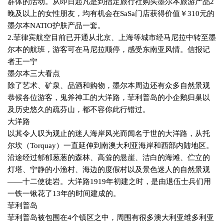
群体的活动。从即日起凡是到指定旅行社购买墨尔本旅游产品
2
晚及以上的女性朋友，均有机会在
SaSa
门店获得价值￥
310
元的
墨尔本
NATIO
护肤产品一套。
2.
菲律宾航空目前已开通从北京、上海等城市经马尼拉中转至墨
尔本的航班，游客可在马尼拉顺停，感受东南亚风情。信报记
者王一宁
墨尔本三大看点
除了艺术、矿泉、品酒和购物，墨尔本周边还有众多自然景观
恭候各位游客，鬼斧神工的大洋路，菲利普岛的小企鹅归巢以
及历史悠久的疏芬山，都不容你此行错过。
大洋路
以其令人叹为观止的迷人海岸风光而闻名于世的大洋路，从托
尔坎（
Torquay
）一直延伸到南澳大利亚海岸和西部内陆地区。
沿途经过郁郁葱葱的森林、高耸的悬崖、洁白的海滩、伫立的
灯塔、宁静的小渔村、海边的度假村以及景色迷人的自然景观
——十二使徒岩。大洋路
1919
年初建之时，是由退伍士兵们用
一铁一锹花了
13
年的时间建成的。
菲利普岛
菲利普岛被包围在
4
个镇区之中，周围有很多澳大利亚维多利亚