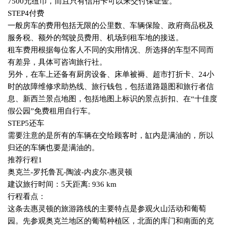
7500
元纽币，而且只有信用卡可以来交付保证金。
STEP4
付费
一般房车的费用包括无限的公里数、车辆保险、政府商品税及
服务税、额外的驾驶员费用、机场到租车地的接送。
租车费用根据每位客人不同的实用情况、所选择的车型不同而
有差异，具体可咨询旅行社。
另外，在车上还备有厨房设备、床单被褥、超市打折卡、
24
小
时的故障维修求助热线、旅行钱包，包括道路题图和旅行者信
息、新西兰景点地图，包括地图上标识的景点折扣、在“十佳度
假公园”免费租用自行车。
STEP5
还车
需要注意的是所有的车辆在交给顾客时，缸内是满油的，所以
归还的车辆也要是满油的。
推荐行程
1
奥克兰
-
罗托鲁瓦
-
陶波
-
内皮尔
-
惠灵顿
建议旅行时间：
5
天距离
: 936 km
行程看点：
这条去惠灵顿的旅游路线的主要特点是参观火山活动和葡萄
园。先参观奥克兰地区的葡萄种植区，北面的库门和南面的克