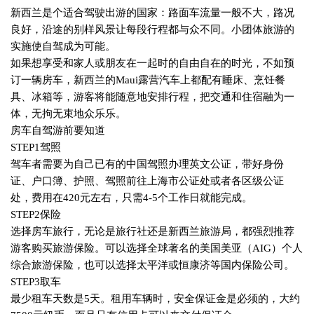
新西兰是个适合驾驶出游的国家：路面车流量一般不大，路况
良好，沿途的别样风景让每段行程都与众不同。小团体旅游的
实施使自驾成为可能。
如果想享受和家人或朋友在一起时的自由自在的时光，不如预
订一辆房车，新西兰的
Maui
露营汽车上都配有睡床、烹饪餐
具、冰箱等，游客将能随意地安排行程，把交通和住宿融为一
体，无拘无束地众乐乐。
房车自驾游前要知道
STEP1
驾照
驾车者需要为自己已有的中国驾照办理英文公证，带好身份
证、户口簿、护照、驾照前往上海市公证处或者各区级公证
处，费用在
420
元左右，只需
4-5
个工作日就能完成。
STEP2
保险
选择房车旅行，无论是旅行社还是新西兰旅游局，都强烈推荐
游客购买旅游保险。可以选择全球著名的美国美亚（
AIG
）个人
综合旅游保险，也可以选择太平洋或恒康济等国内保险公司。
STEP3
取车
最少租车天数是
5
天。租用车辆时，安全保证金是必须的，大约