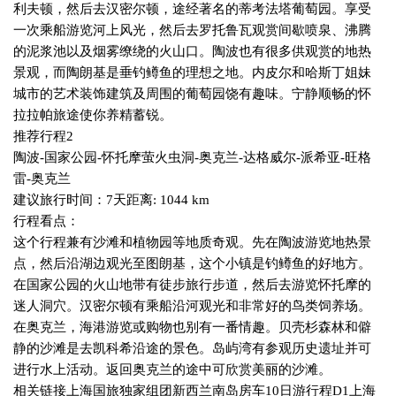
利夫顿，然后去汉密尔顿，途经著名的蒂考法塔葡萄园。享受
一次乘船游览河上风光，然后去罗托鲁瓦观赏间歇喷泉、沸腾
的泥浆池以及烟雾缭绕的火山口。陶波也有很多供观赏的地热
景观，而陶朗基是垂钓鳟鱼的理想之地。内皮尔和哈斯丁姐妹
城市的艺术装饰建筑及周围的葡萄园饶有趣味。宁静顺畅的怀
拉拉帕旅途使你养精蓄锐。
推荐行程
2
陶波
-
国家公园
-
怀托摩萤火虫洞
-
奥克兰
-
达格威尔
-
派希亚
-
旺格
雷
-
奥克兰
建议旅行时间：
7
天距离
: 1044 km
行程看点：
这个行程兼有沙滩和植物园等地质奇观。先在陶波游览地热景
点，然后沿湖边观光至图朗基，这个小镇是钓鳟鱼的好地方。
在国家公园的火山地带有徒步旅行步道，然后去游览怀托摩的
迷人洞穴。汉密尔顿有乘船沿河观光和非常好的鸟类饲养场。
在奥克兰，海港游览或购物也别有一番情趣。贝壳杉森林和僻
静的沙滩是去凯科希沿途的景色。岛屿湾有参观历史遗址并可
进行水上活动。返回奥克兰的途中可欣赏美丽的沙滩。
相关链接上海国旅独家组团新西兰南岛房车
10
日游行程
D1
上海