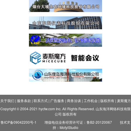
关于我们
|
服务条款
|
联系方式
|
广告服务
|
商务洽谈
|
工作机会
|
版权所有
|
麦斯魔方
Copyright © 2004-2021 hycfw.com Inc. All Rights Reserved. 山东海洋网络科技有限
公司 版权所有
鲁ICP备09042200号-1
增值电信业务经营许可证：鲁B2-20120067
技术支
持：MofyiStudio