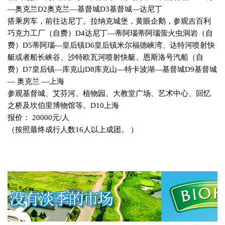
—奥克兰
D2
奥克兰—基督城
D3
基督城—达尼丁
搭乘房车，前往达尼丁。拉纳克城堡，黄眼企鹅，参观吉百利
巧克力工厂（自费）
D4
达尼丁—蒂阿瑙蒂阿瑙萤火虫洞岩（自
费）
D5
蒂阿瑙—皇后镇
D6
皇后镇米尔福德峡湾、达特河喷射快
艇或者船长峡谷、沙特欧瓦河喷射快艇、恩斯洛号汽船（自
费）
D7
皇后镇—库克山
D8
库克山—特卡波湖—基督城
D9
基督城
— 奥克兰 —上海
参观基督城、艾芬河、植物园、大教堂广场、艺术中心、回忆
之桥及坎伯里博物馆等。
D10
上海
报价：
20000
元
/
人
（按照最终成行人数
16
人以上成团。 ）