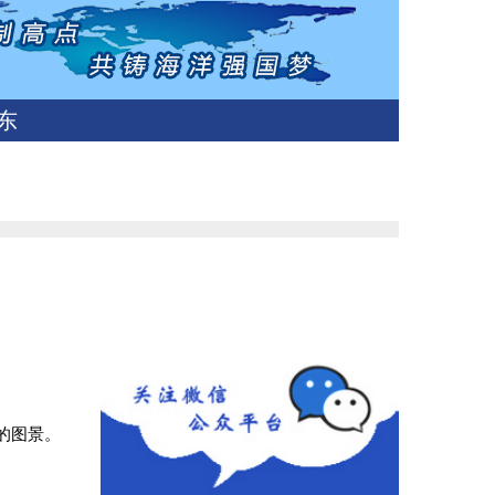
东
的图景。