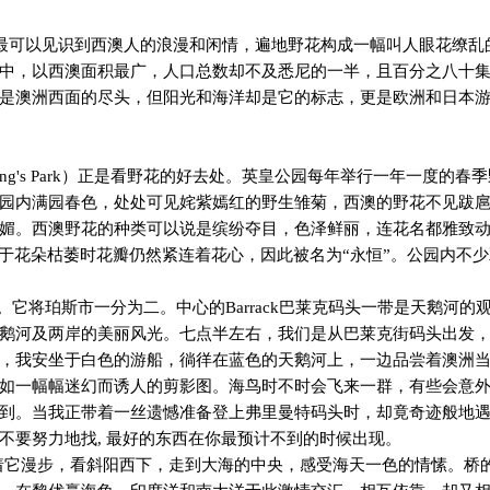
最可以见识到西澳人的浪漫和闲情，遍地野花构成一幅叫人眼花缭乱
中，以西澳面积最广，人口总数却不及悉尼的一半，且百分之八十
是澳洲西面的尽头，但阳光和海洋却是它的标志，更是欧洲和日本
ng's Park
）正是看野花的好去处。英皇公园每年举行一年一度的春季
园内满园春色，处处可见姹紫嫣红的野生雏菊，西澳的野花不见跋
媚。西澳野花的种类可以说是缤纷夺目，色泽鲜丽，连花名都雅致
由于花朵枯萎时花瓣仍然紧连着花心，因此被名为“永恒”。公园内不
。它将珀斯市一分为二。中心的
Barrack
巴莱克码头一带是天鹅河的
鹅河及两岸的美丽风光。七点半左右，我们是从巴莱克街码头出发
，我安坐于白色的游船，徜徉在蓝色的天鹅河上，一边品尝着澳洲
如一幅幅迷幻而诱人的剪影图。海鸟时不时会飞来一群，有些会意
到。当我正带着一丝遗憾准备登上弗里曼特码头时，却竟奇迹般地
不要努力地找
,
最好的东西在你最预计不到的时候出现。
着它漫步，看斜阳西下，走到大海的中央，感受海天一色的情愫。桥