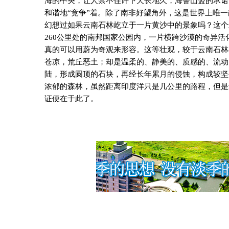
海的中央，让人禁不住许下天长地久，海誓山盟的承诺
和谐地“竞争”着。除了南非好望角外，这是世界上唯
幻想过如果云南石林屹立于一片黄沙中的景象吗？这个
260
公里处的南邦国家公园内，一片横跨沙漠的奇异活
真的可以用蔚为奇观来形容。这等壮观，较于云南石林
苍凉，荒丘恶土；却是温柔的、静美的、质感的、流动
陆，形成圆顶的石块，再经长年累月的侵蚀，构成较坚
浓郁的森林，虽然距离印度洋只是几公里的路程，但是
证便在于此了。