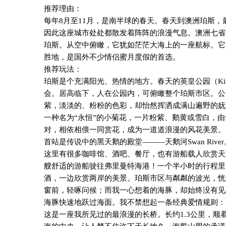
推荐理由：
每年
8
月至
11
月，是南半球的春天。春天到澳洲珀斯，
因此这座城市处处都散发着阵阵的浪漫气息。澳洲七省
珀斯。从空中俯瞰，它犹如茫茫大海上的一座航标。它
胜地，是国外不少情侣蜜月度假的首选。
推荐玩法：
珀斯是个充满阳光、热情的地方。春天的英皇公园（
Ki
会。居高临下，人在公园内，可俯瞰整个珀斯市区。公
紫，淡淡的、粉粉的色彩，却怡然挥洒成满山遍野的妩
一种名为“永恒”的小菊花，一片粉紫、鹅黄或雪白，
对，相依相偎一同赏花，成为一道道浪漫的风花美景。
首站是传说中的黑天鹅的殿堂———天鹅河
Swan River
这里有很多咖啡馆、酒吧、餐厅，也有游船载人欣赏天
艘舒适的游船驶往弗里曼特海港！一个半小时的行程里
酒，一边欣赏两岸的美景。珀斯市区与粼粼的波光，恍
窗前，轻啄问候；而我一心想着的海豚，却始终没有见
海豚快速地跃过海面。我不禁想起一条经典爱情规则：
这是一座我所见过的最浪漫的长桥。长约
1.3
公里，顺