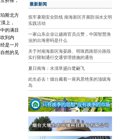
相互挤推，
最新新闻
在珀斯北方
筑牢暑期安全防线 南海新区开展防溺水文明
实践活动
黄漠上，
象中的满目
一家山东企业让越南官员点赞，中国智慧渔
风吹到内
业的出海密码是什么
曾经是一片
关于对南海新区海晏路、明珠西路部分路段
大自然的见
实行限制通行交通管理措施的通告
夏日南海：水清草盛白鹭翩飞
此生必去！烟台藏着一座风景绝美的顶级海
岛