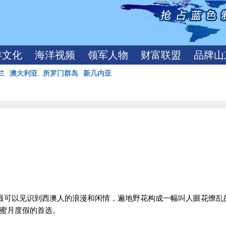
洋文化
海洋视频
领军人物
财富联盟
品牌山
兰
澳大利亚
所罗门群岛
新几内亚
最可以见识到西澳人的浪漫和闲情，遍地野花构成一幅叫人眼花缭乱
蜜月度假的首选。