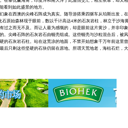
。在黎优赢海角，印度洋和南大洋于此激情交汇，相互依靠，却又
一能看到如此盛景的地方。
幻象在西澳的尖峰石阵成为真实。随导游搭乘四驱车从珀斯出发，
化石原始森林现于眼前，数以千计高达
4
米的石灰岩柱，林立于沙海
有过之而无不及。而让人最为感慨的，却是眼前这片黄沙，并非印
的。尖峰石阵的石灰岩石由蚬壳组成。这些蚬壳与沙粒混合后，被
硬的石灰岩石柱。站在这荒凉的地面，不禁开始想象千万年前这里
最后只剩这些坚硬的石块仍留在原地。所谓天荒地老，海枯石烂，