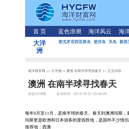
首 页
蓝色浪潮
海洋风云
海
大洋
密克罗尼西亚群岛
斐济岛
关岛
新西
洲
海洋财富网
>>
大洋洲
>>
澳洲 在南半球寻找春天
>> 正文内容
澳洲 在南半球寻找春天
来源:环球网 发布时间：2015-05-21 00:46:09
每年
8
月至
11
月，是南半球的春天。春天到澳洲珀斯，
珀斯更是欧洲和日本游客的度假胜地，是国外不少情侣
推荐地：西澳