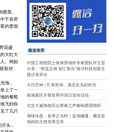
的图景。
集中于首府
游客的度假
野花盛
频道推荐
扈的大红大
动人。例如
中国工程院院士侯保荣领衔专家团队作主旨
分享，“侨连五洲 智汇青岛”海洋科技创新主
少双双对
题沙龙举办
观光地，
今日芒种 | 忙有所得，遇见长岛好时光
，坐上了一
南海新区开展世界环境日宣传活动
当地的葡萄
外地飞到你
北交大威海校区以青春之声奏响爱国情怀
遇见了几只
海味珍蔬，食养正当时｜盐地碱蓬，藏在盐
地间的天然营养宝库
的尽头，