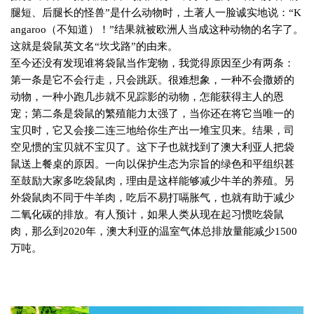
腿短、后腿长的怪兽”是什么动物时，土著人一脸诚实地说：“
K
angaroo
（不知道）！”结果就被欧洲人当成这种动物的名字了。
这就是袋鼠英文名“坎戈路”的由来。
至今还没有发现谁将袋鼠当作宠物，我觉得原因至少有两条：
第一条是它不会行走，只会跳跃。很难想象，一种不会撒娇的
动物，一种小跑几步就不见踪影的动物，怎能获得主人的恩
宠；第二条是袋鼠的繁殖能力太强了，当你还在将它当唯一的
宝贝时，它又会接二连三地给你生产出一堆宝贝来。结果，司
空见惯的宝贝就不宝贝了。这下子也就找到了澳大利亚人把袋
鼠送上餐桌的原因。一向以保护生态为宗旨的绿色和平组织甚
至鼓励大家多吃袋鼠肉，理由是这样能够减少牛羊的养殖。另
外袋鼠肉不同于牛羊肉，吃后不易打嗝胀气，也就有助于减少
二氧化碳的排放。有人预计，如果人类从现在起习惯吃袋鼠
肉，那么到
2020
年，澳大利亚的温室气体总排放量能减少
1500
万吨。