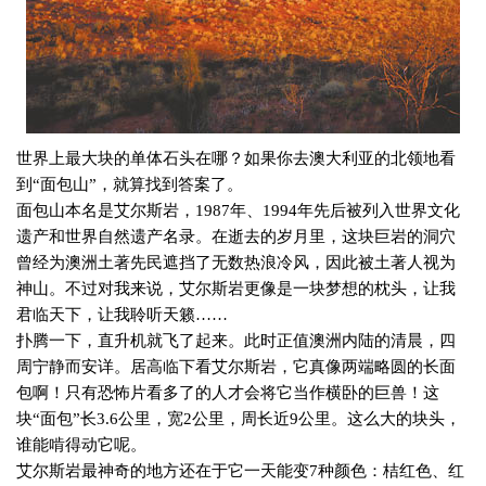
世界上最大块的单体石头在哪？如果你去澳大利亚的北领地看
到“面包山”，就算找到答案了。
面包山本名是艾尔斯岩，
1987
年、
1994
年先后被列入世界文化
遗产和世界自然遗产名录。在逝去的岁月里，这块巨岩的洞穴
曾经为澳洲土著先民遮挡了无数热浪冷风，因此被土著人视为
神山。不过对我来说，艾尔斯岩更像是一块梦想的枕头，让我
君临天下，让我聆听天籁……
扑腾一下，直升机就飞了起来。此时正值澳洲内陆的清晨，四
周宁静而安详。居高临下看艾尔斯岩，它真像两端略圆的长面
包啊！只有恐怖片看多了的人才会将它当作横卧的巨兽！这
块“面包”长
3.6
公里，宽
2
公里，周长近
9
公里。这么大的块头，
谁能啃得动它呢。
艾尔斯岩最神奇的地方还在于它一天能变
7
种颜色：桔红色、红