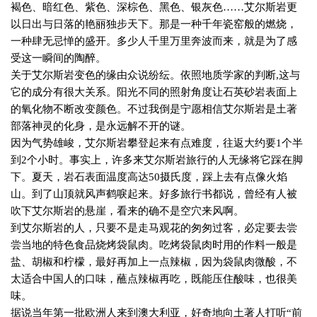
褐色、暗红色、紫色、深棕色、黑色、银灰色……艾尔斯岩更
以日出与日落的艳丽独步天下。那是一种千年瓷窑般的燃烧，
一种肆无忌惮的盛开。多少人千里万里奔波而来，就是为了感
受这一瞬间的陶醉。
关于艾尔斯岩变色的缘由众说纷纭。依照地质学家的判断
,
这与
它的成分有很大关系。阳光不同的照射角度让石英砂岩表面上
的氧化物不断改变颜色。不过我倒是宁愿相信艾尔斯岩是土著
部落神灵的化身，是永远解不开的谜。
因为气势雄峻，艾尔斯岩攀登起来有点难度，往返大约要
1
个半
到
2
个小时。事实上，许多来艾尔斯岩旅行的人无缘将它踩在脚
下。夏天，岩石表面温度高达
50
摄氏度，踩上去有点像火焰
山。到了山顶就风声鹤唳起来。好多旅行书都说，曾经有人被
吹下艾尔斯岩的悬崖，看来的确不是空穴来风啊。
到艾尔斯岩的人，只要不是走马观花的匆匆过客，必定要去尝
尝当地的特色食品烧烤袋鼠肉。吃烤袋鼠肉时用的作料一般是
盐、胡椒和柠檬，最好再加上一点辣椒，因为袋鼠肉微酸，不
太适合中国人的口味，蘸点辣椒再吃，既能压住酸味，也很美
味。
据说当年第一批欧洲人来到澳大利亚，好奇地向土著人打听“前