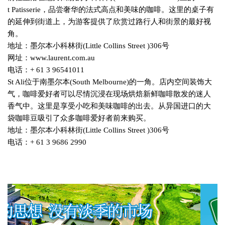
t Patisserie
，品尝奢华的法式高点和美味的咖啡。这里的桌子有
的延伸到街道上，为游客提供了欣赏过路行人和街景的最好视
角。
地址：墨尔本小科林街
(Little Collins Street )306
号
网址：
www.laurent.com.au
电话：
+ 61 3 96541011
St Ali
位于南墨尔本
(South Melbourne)
的一角。店内空间装饰大
气，咖啡爱好者可以尽情沉浸在现场烘焙新鲜咖啡散发的迷人
香气中。这里是享受小吃和美味咖啡的出去。从异国进口的大
袋咖啡豆吸引了众多咖啡爱好者前来购买。
地址：墨尔本小科林街
(Little Collins Street )306
号
电话：
+ 61 3 9686 2990