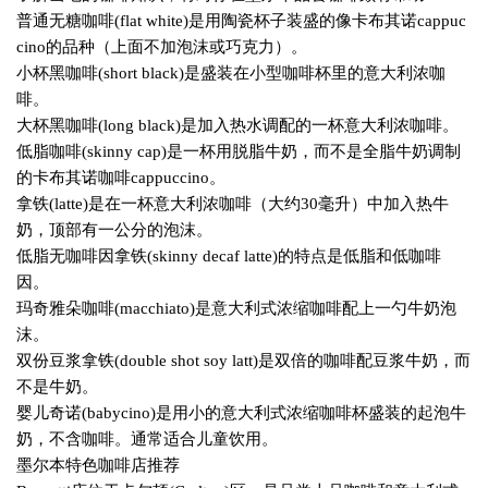
普通无糖咖啡
(flat white)
是用陶瓷杯子装盛的像卡布其诺
cappuc
cino
的品种（上面不加泡沫或巧克力）。
小杯黑咖啡
(short black)
是盛装在小型咖啡杯里的意大利浓咖
啡。
大杯黑咖啡
(long black)
是加入热水调配的一杯意大利浓咖啡。
低脂咖啡
(skinny cap)
是一杯用脱脂牛奶，而不是全脂牛奶调制
的卡布其诺咖啡
cappuccino
。
拿铁
(latte)
是在一杯意大利浓咖啡（大约
30
毫升）中加入热牛
奶，顶部有一公分的泡沫。
低脂无咖啡因拿铁
(skinny decaf latte)
的特点是低脂和低咖啡
因。
玛奇雅朵咖啡
(macchiato)
是意大利式浓缩咖啡配上一勺牛奶泡
沫。
双份豆浆拿铁
(double shot soy latt)
是双倍的咖啡配豆浆牛奶，而
不是牛奶。
婴儿奇诺
(babycino)
是用小的意大利式浓缩咖啡杯盛装的起泡牛
奶，不含咖啡。通常适合儿童饮用。
墨尔本特色咖啡店推荐