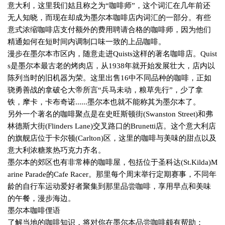
意大利，这里我们姑且称之为“咖啡师”，这个词汇在几年前还
无人知晓，而现在却成为墨尔本咖啡店内词汇的一部分。有些
意式浓缩咖啡店支付额外的费用聘请合格的咖啡师，因为他们
精通如何在短时间内调制口味一致的上品咖啡。
漫步在墨尔本市区内，随意走进
Quists
这样的著名咖啡店。
Quist
s
是墨尔本最古老的烤肉店，从
1938
年就开始发展壮大，店内以
陈列当时的旧机器为荣。这里出售
16
中不同品种的咖啡，正如
骁勇善战的拿破仑大帝所言“兵马未动，粮草先行”，少了拿
铁，摩卡，卡布奇诺
......
墨尔本也就不能称其为墨尔本了。
另外一个著名的咖啡聚点是在史旺斯顿街
(Swanston Street)
和弗
林德斯大街
(Flinders Lane)
交叉路口的
Brunetti
店。这个意大利店
的旗舰店位于卡尔顿
(Carlton)
区，这里的咖啡与美味的甜点以及
意大利浓糖浆热巧克力齐名。
墨尔本的郊区也有非常棒的咖啡屋，包括位于圣科达
(St.Kilda)M
arine Parade
的
Cafe Racer
。那里每个周末举行定期赛事，不同年
龄的自行车运动爱好者聚集到那里品尝咖啡，享用早点和美味
的午餐，漫步海边。
墨尔本咖啡俚语
了解当地的咖啡知识，将对你在墨尔本品尝咖啡颇有帮助：