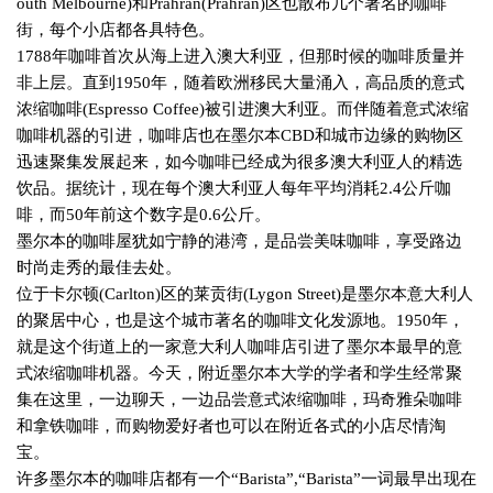
outh Melbourne)
和
Prahran(Prahran)
区也散布几个著名的咖啡
街，每个小店都各具特色。
1788
年咖啡首次从海上进入澳大利亚，但那时候的咖啡质量并
非上层。直到
1950
年，随着欧洲移民大量涌入，高品质的意式
浓缩咖啡
(Espresso Coffee)
被引进澳大利亚。而伴随着意式浓缩
咖啡机器的引进，咖啡店也在墨尔本
CBD
和城市边缘的购物区
迅速聚集发展起来，如今咖啡已经成为很多澳大利亚人的精选
饮品。据统计，现在每个澳大利亚人每年平均消耗
2.4
公斤咖
啡，而
50
年前这个数字是
0.6
公斤。
墨尔本的咖啡屋犹如宁静的港湾，是品尝美味咖啡，享受路边
时尚走秀的最佳去处。
位于卡尔顿
(Carlton)
区的莱贡街
(Lygon Street)
是墨尔本意大利人
的聚居中心，也是这个城市著名的咖啡文化发源地。
1950
年，
就是这个街道上的一家意大利人咖啡店引进了墨尔本最早的意
式浓缩咖啡机器。今天，附近墨尔本大学的学者和学生经常聚
集在这里，一边聊天，一边品尝意式浓缩咖啡，玛奇雅朵咖啡
和拿铁咖啡，而购物爱好者也可以在附近各式的小店尽情淘
宝。
许多墨尔本的咖啡店都有一个“
Barista
”
,
“
Barista
”一词最早出现在