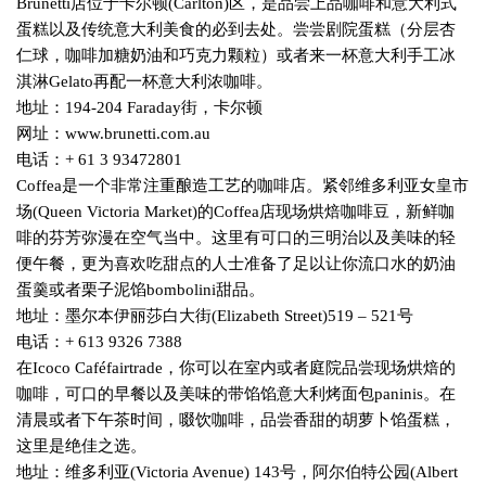
Brunetti
店位于卡尔顿
(Carlton)
区，是品尝上品咖啡和意大利式
蛋糕以及传统意大利美食的必到去处。尝尝剧院蛋糕（分层杏
仁球，咖啡加糖奶油和巧克力颗粒）或者来一杯意大利手工冰
淇淋
Gelato
再配一杯意大利浓咖啡。
地址：
194-204 Faraday
街，卡尔顿
网址：
www.brunetti.com.au
电话：
+ 61 3 93472801
Coffea
是一个非常注重酿造工艺的咖啡店。紧邻维多利亚女皇市
场
(Queen Victoria Market)
的
Coffea
店现场烘焙咖啡豆，新鲜咖
啡的芬芳弥漫在空气当中。这里有可口的三明治以及美味的轻
便午餐，更为喜欢吃甜点的人士准备了足以让你流口水的奶油
蛋羹或者栗子泥馅
bombolini
甜品。
地址：墨尔本伊丽莎白大街
(Elizabeth Street)519
–
521
号
电话：
+ 613 9326 7388
在
Icoco Caf
é
fairtrade
，你可以在室内或者庭院品尝现场烘焙的
咖啡，可口的早餐以及美味的带馅馅意大利烤面包
paninis
。在
清晨或者下午茶时间，啜饮咖啡，品尝香甜的胡萝卜馅蛋糕，
这里是绝佳之选。
地址：维多利亚
(Victoria Avenue) 143
号，阿尔伯特公园
(Albert