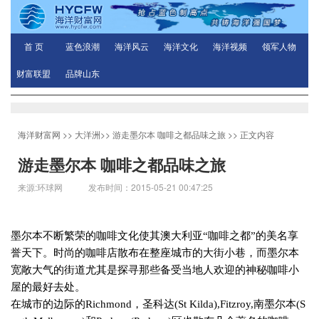
首 页
蓝色浪潮
海洋风云
海洋文化
海洋视频
领军人物
财富联盟
品牌山东
海洋财富网
>>
大洋洲
>>
游走墨尔本 咖啡之都品味之旅
>> 正文内容
游走墨尔本 咖啡之都品味之旅
来源:环球网 发布时间：2015-05-21 00:47:25
墨尔本不断繁荣的咖啡文化使其澳大利亚“咖啡之都”的美名享
誉天下。时尚的咖啡店散布在整座城市的大街小巷，而墨尔本
宽敞大气的街道尤其是探寻那些备受当地人欢迎的神秘咖啡小
屋的最好去处。
在城市的边际的
Richmond
，圣科达
(St Kilda),Fitzroy,
南墨尔本
(S