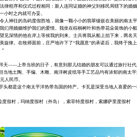
法律程序和仪式过程相同：新人连同证婚的神父到移民局辖下的婚
，一小时之内就可办妥。
令人神往的岛屿度假胜地，就像一颗小小的翡翠镶嵌在美丽的南太
我们用婚姻维护我们的爱情。我坐在棕榈树叶和热带花朵装饰的小
望见深情的他在岸上等候我的到来。士兵将我从船上抬下来，两名
美旋律。在牧师面前，庄严地许下了“我愿意”的承诺后，我终于挽
”
拜天——上帝当班的日子，有意到那儿结婚的朋友可以通过旅行社代
但当地土陶、手编、木雕、南洋树皮纸等手工艺品均有浓郁的南太平
元人民币。
芋头都是这个南太平洋热带岛国的特产。卡瓦是深受当地人喜爱的一
拉度假村，玛纳度假村（外岛），索菲特度假村，索娜萨里度假村