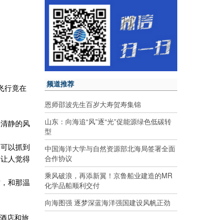
频道推荐
飞行竟在
恩师邵波先生百岁大寿贺寿集锦
山东：向海追“风”逐“光”促能源绿色低碳转
平清静的风
型
中国海洋大学与自然资源部北海局签署全面
全可以抓到
合作协议
，让人觉得
乘风破浪，再添新翼！京鲁船业建造的MR
树，和那温
化学品船顺利交付
向海图强 逐梦深蓝海洋强国建设风帆正劲
大酒店和旅