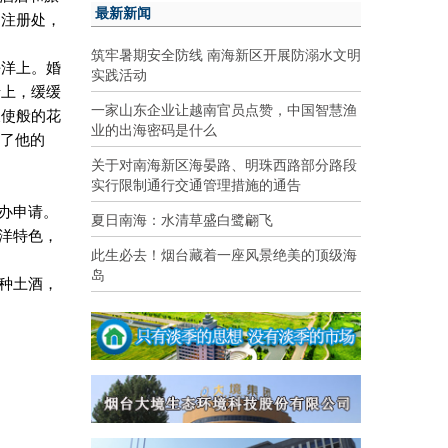
最新新闻
姻注册处，
筑牢暑期安全防线 南海新区开展防溺水文明
平洋上。婚
实践活动
船上，缓缓
一家山东企业让越南官员点赞，中国智慧渔
天使般的花
业的出海密码是什么
上了他的
关于对南海新区海晏路、明珠西路部分路段
实行限制通行交通管理措施的通告
办申请。
夏日南海：水清草盛白鹭翩飞
洋特色，
此生必去！烟台藏着一座风景绝美的顶级海
岛
种土酒，