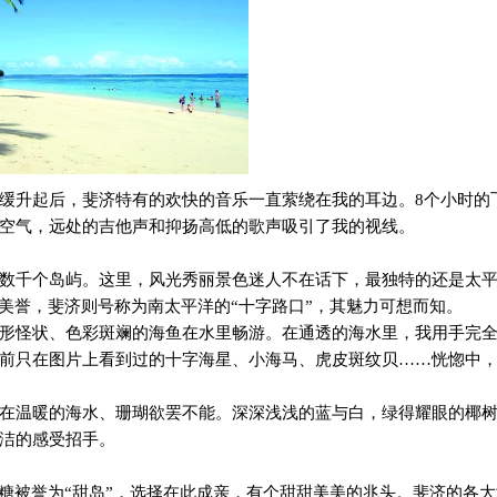
缓升起后，斐济特有的欢快的音乐一直萦绕在我的耳边。
8
个小时的
空气，远处的吉他声和抑扬高低的歌声吸引了我的视线。
数千个岛屿。这里，风光秀丽景色迷人不在话下，最独特的还是太
美誉，斐济则号称为南太平洋的“十字路口”，其魅力可想而知。
形怪状、色彩斑斓的海鱼在水里畅游。在通透的海水里，我用手完
前只在图片上看到过的十字海星、小海马、虎皮斑纹贝……恍惚中
在温暖的海水、珊瑚欲罢不能。深深浅浅的蓝与白，绿得耀眼的椰
洁的感受招手。
蔗糖被誉为“甜岛”，选择在此成亲，有个甜甜美美的兆头。斐济的各