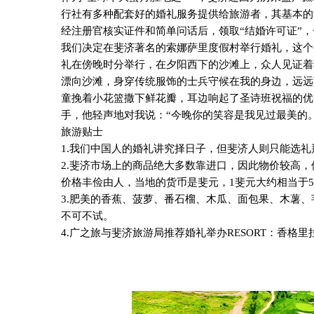
行社有多种配套好的婚礼服务提供给旅游者，其基本的
经注册官核实证件和简单问话后，领取“结婚许可证”
我们决定在斐济著名的索娜萨里度假村举行婚礼，这个
礼在傍晚时分举行，在夕阳西下的沙滩上，众人见证着
漂向沙滩，身穿传统服饰的士兵守候在我的身边，远远
童挽着小花篮撒下鲜花瓣，耳边响起了圣诗班祝福的优
手，他轻声地对我说：“今晚你的笑容是我见过最美的。
旅游贴士
1.
我们中国人的婚礼讲究择日子，但斐济人则只能选礼
2.
斐济市场上的商品绝大多数靠进口，因此物价较高，
价格丰俭由人，当地的货币是斐元，
1
斐元大约相当于
5
3.
肥美的香蕉、菠萝、番石榴、木瓜、面包果、木薯、
不可不试。
4.
广之旅与斐济旅游局推荐婚礼举办
RESORT
：香格里