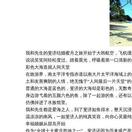
我
和
先生的斐济结婚蜜月之旅开始于大韩航空，飞机缓
说说笑笑间轻松度过。踏着晨光，呼吸着第一口清新的
彩色大海造就人间天堂
在旅游界，南太平洋专指赤道以南大片太平洋海域上的
土和友善爽朗的人情，绝无愧于“人间最后一片天堂”的
普通的大海是蓝色的，斐济的大海却是彩色的，无数奇
身边游弋着的五颜六色的鱼，除了一起游的鱼，还有以
仿佛掉进了水族馆里。
我
和
先生都是爱海之人，到了斐济如鱼得水，整天沉浸
温凉凉的南风，一如斐济人的纯真笑容，向你心灵最纯
幸福婚姻从甜岛开始
作为“全球十大蜜月胜地之一”，斐济还因为历来盛产