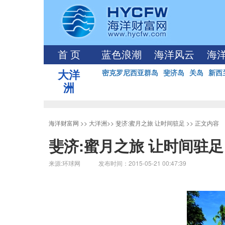
首 页
蓝色浪潮
海洋风云
海
大洋
密克罗尼西亚群岛
斐济岛
关岛
新西
洲
海洋财富网
>>
大洋洲
>>
斐济:蜜月之旅 让时间驻足
>> 正文内容
斐济:蜜月之旅 让时间驻足
来源:环球网 发布时间：2015-05-21 00:47:39