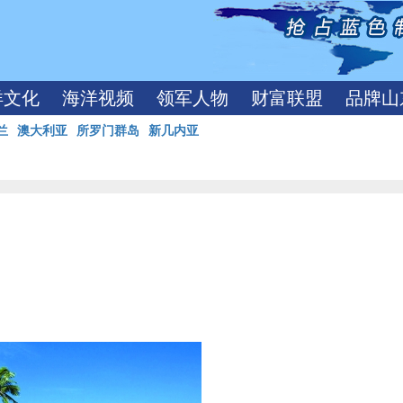
洋文化
海洋视频
领军人物
财富联盟
品牌山
兰
澳大利亚
所罗门群岛
新几内亚