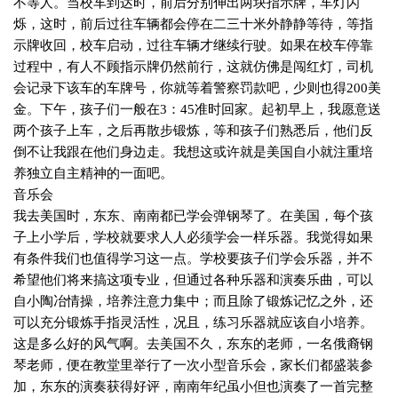
不等人。当校车到达时，前后分别伸出两块指示牌，车灯闪
烁，这时，前后过往车辆都会停在二三十米外静静等待，等指
示牌收回，校车启动，过往车辆才继续行驶。如果在校车停靠
过程中，有人不顾指示牌仍然前行，这就仿佛是闯红灯，司机
会记录下该车的车牌号，你就等着警察罚款吧，少则也得
200
美
金。下午，孩子们一般在
3
：
45
准时回家。起初早上，我愿意送
两个孩子上车，之后再散步锻炼，等和孩子们熟悉后，他们反
倒不让我跟在他们身边走。我想这或许就是美国自小就注重培
养独立自主精神的一面吧。
音乐会
我去美国时，东东、南南都已学会弹钢琴了。在美国，每个孩
子上小学后，学校就要求人人必须学会一样乐器。我觉得如果
有条件我们也值得学习这一点。学校要孩子们学会乐器，并不
希望他们将来搞这项专业，但通过各种乐器和演奏乐曲，可以
自小陶冶情操，培养注意力集中；而且除了锻炼记忆之外，还
可以充分锻炼手指灵活性，况且，练习乐器就应该自小培养。
这是多么好的风气啊。去美国不久，
东东的
老师，一名俄裔钢
琴老师，便在教堂里举行了一次小型音乐会，家长们都盛装参
加，东东的演奏获得好评，南南年纪虽小但也演奏了一首完整