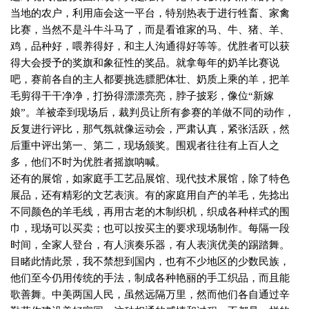
当地的农户，利用庙会这一平台，特别热表于进行牲畜、家禽
比赛，当然不是斗牛斗马了，而是看谁家的马、牛、猪、羊、
鸡，品种好，喂养得好，和主人沟通得好等等。优胜者可以获
得大会授予的奖旗和象征性的奖品。就拿每年的奶羊比赛说
吧，赛前各自的主人都要挑选膘肥体壮、奶质上乘的羊，把羊
毛剪得干干净净，打扮得漂漂亮亮，脖子披彩，像位“新嫁
娘”。羊被牵到现场后，裁判员让所有参赛的羊做不同的动作，
反复进行评比，那气氛就像运动会，严肃认真，紧张活跃，然
后重中评出第一、第二，现场颁奖。围观者往往有上百人之
多，他们不时为优胜者摇旗呐喊。
还有的展馆，如家庭手工艺品展馆、现代技术展馆，除了特色
展品，还有精彩的文艺表演。有的家庭用自产的羊毛，先捻出
不同颜色的羊毛线，再用古老的木制织机，织成各种样式的围
巾，现场可以买卖；也可以按买主的要求现场制作。每隔一段
时间，全家人登台，有人演奏乐器，有人表演优美的踢踏舞。
目睹此情此景，我不禁想到国内，也有不少地区的少数民族，
他们至今仍用传统的手法，制成各种艳丽的手工织品，而且能
歌善舞。中美两国人民，虽然远隔万里，然而他们各自通过辛