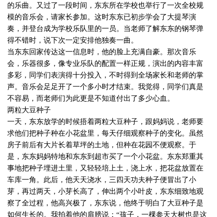
的乐曲。又过了一段时间，东东所在学校也举行了一次全校规
模的音乐会，请家长参加。这时东东已初步学会了大提琴演
奏，并登台成为学校乐队里的一员。当老师了解东东的钢琴弹
得不错时，说下次一定安排他独奏一曲。
当东东回家传达这一信息时，他的脸上充满自豪。那次音乐
会，乐器很多，像专业乐队的配置一样正规，演出的内容丰富
多彩，同学们表演得十分投入，不时得到全场
家长和
老师的掌
声。音乐会足足开了一个多小时才结束。我觉得，同学们真是
不容易，而老师们为此更是不知道付出了多少心血。
两粒大豆种子
一天，东东放学的时候捂着两粒大豆种子，跟妈妈说，老师要
求他们把种子种在小花盆里，每天仔细观察种子的变化。虽然
房子前后有大片长着草坪的土地，但种在花园不便观察。于
是，东东妈妈特地和东东到超市买了一个小花盆。东东郑重其
事地把种子埋进土里，又轻轻培上土，浇上水，把花盆放置在
车库一角。此后，他天天浇水，三四天功夫种子便冒出了小
芽，再过两天，小芽长高了，伸出两个小叶皮，东东细致地观
察了全过程，他高兴极了，东东说，他终于明白了大豆种子是
如何生长的。我拍着他的肩膀说：“孩子，一棵参天大树也是这