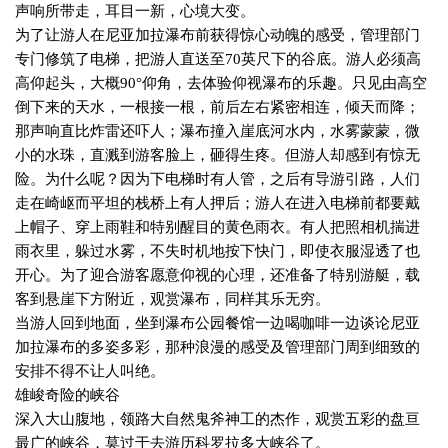
声响所带走，耳目一新，心境大变。
为了让游人在尼亚加拉瀑布前获得惊心动魄的感受，管理部门
专门修筑了电梯，把游人直送至
70
英尺下的谷底。游人必须高
高仰起头，大概
90
°仰角，去体验仰视瀑布的乐趣。只见由高空
倒下来的天水，一根接一根，前后左右紧密相连，倾天而降；
那声响直比炸雷还吓人；瀑布撞入崖底河水内，水雾蒙蒙，微
小的水珠，直溅到游客脸上，砸得生疼。但游人却感到有惊无
险。为什么呢？因为下电梯时有人管，之后有导游引路，人们
走在崎岖而平坦的栈桥上有人押后；游人在进入电梯前都要戴
上帽子、穿上雨鞋和特别醒目的黄色雨衣。有人把照相机揣进
雨衣里，躲过水雾，不失时机地按下快门，即使衣服湿透了也
开心。为了迎合游客愿意仰视的心理，还准备了特别游艇，载
客到悬崖下方附近，观赏瀑布，同样其乐无穷。
当游人回到地面，坐到瀑布公园餐馆一边喝咖啡一边谈论尼亚
加拉瀑布的多姿多彩，那种浪漫的感受及管理部门周到细致的
安排不得不让人叫绝。
雄峻奇险的峡谷
深入大山腹地，领路大自然鬼斧神工的杰作，观赏五彩的盘亘
最广的峡谷，莫过于去游历科罗拉多大峡谷了。