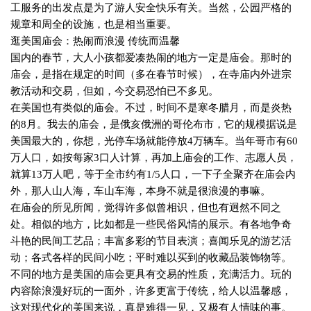
工服务的出发点是为了游人安全快乐有关。当然，公园严格的
规章和周全的设施，也是相当重要。
逛美国庙会：热闹而浪漫 传统而温馨
国内的春节，大人小孩都爱凑热闹的地方一定是庙会。那时的
庙会，是指在规定的时间（多在春节时候），在寺庙内外进宗
教活动和交易，但如，今交易恐怕已不多见。
在美国也有类似的庙会。不过，时间不是寒冬腊月，而是炎热
的
8
月。我去的庙会，是俄亥俄洲的哥伦布市，它的规模据说是
美国最大的，你想，光停车场就能停放
4
万辆车。当年哥市有
60
万人口，如按每家
3
口人计算，再加上庙会的工作、志愿人员，
就算
13
万人吧，等于全市约有
1/5
人口，一下子全聚齐在庙会内
外，那人山人海，车山车海，本身不就是很浪漫的事嘛。
在庙会的所见所闻，觉得许多似曾相识，但也有迥然不同之
处。相似的地方，比如都是一些民俗风情的展示。有各地争奇
斗艳的民间工艺品；丰富多彩的节目表演；喜闻乐见的游艺活
动；各式各样的民间小吃；平时难以买到的收藏品装饰物等。
不同的地方是美国的庙会更具有交易的性质，充满活力。玩的
内容除浪漫好玩的一面外，许多更富于传统，给人以温馨感，
这对现代化的美国来说，真是难得一见，又极有人情味的事。