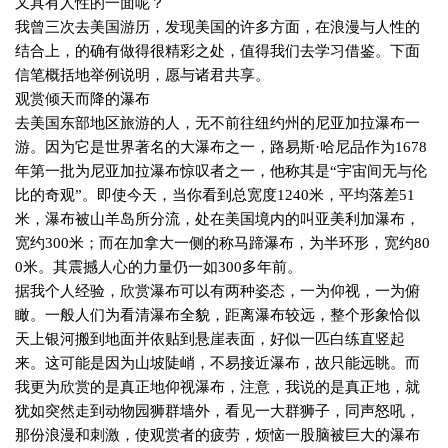
又具有人性的一面呢？
我曾三次去美国游历，发现美国的许多方面，在浪漫与人性的
结合上，的确有做得很精彩之处，值得我们去学习借鉴。下面
信笔概括地举例说明，愿与
诸
君共享。
观赏倾天而降的瀑布
去美国东部地区旅游的人，无不前往纽约州的尼亚加拉瀑布一
游。因为它是世界著名的大瀑布之一，路易斯·哈尼品作为
1678
年第一批为尼亚加拉瀑布惊叹者之一，他称其是“宇宙间无与伦
比的奇观”。即使今天，当你看到总宽度
1240
米，平均落差
51
米，瀑布被山羊岛所分流，处在美国境内的叫亚美利加瀑布，
宽约
300
米；而在加拿大一侧的称马蹄瀑布，为半环形，宽约
80
0
米。其震撼人心的力量仍一如
300
多年前。
据我个人经验，欣赏瀑布可以有两种姿态，一为仰视，一为俯
瞰。一般人们为看清瀑布全貌，距离瀑布较远，整个形象恰似
天上银河搬到地面并依贴到悬崖表面，好似一匹白练直竖起
来。这可能是因为山坡陡峭，不易接近瀑布，故只能远眺。而
我更为欣赏的是真正地仰视瀑布，注意，我说的是真正地，就
犹如突然走到动物园狮群墙外，看见一大群狮子，同声怒吼，
那份浪漫和刺激，使观赏者的疲劳，烦恼一股脑被巨大的瀑布