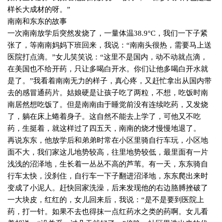
样长大成材的呀。”
南南和东东的故事
一次南南放学后突然发烧了，一量体温
38.9
°
C
，我们一下子紧
张了，等南南妈妈下班回来，我说：“南南头很热，需要马上送
医院打点滴。”女儿笑笑说：“这里不是国内，动不动就点滴，
在美国也不给开药，只让多喝白开水。你们让他多喝白开水就
是了。”我看着南南无力的样子，真心疼，又赶忙拿出从国内带
去的感冒通药片。姑娘硬是让孩子吃了两粒，不想，吃饭时南
南居然想吃饭了。但是南南由于睡觉前没有连续吃药，又发烧
了，躺在床上蜷着身子。这自然不能去上学了，可他又不吃
药，生挺着，就这样过了四五天，南南的烧才慢慢地退了。
再说东东，他放学后和弟弟时常在小区里骑自行车玩，小区地
面不大，我们家这儿地势较高，往里地势较低，最里面有一片
浅浅的沼泽地，生长着一丛丛不高的芦苇。有一天，东东骑自
行车太快，没刹住，自行车一下子翻进沼泽地，东东爬出来时
变成了小泥人。赶快回家洗澡，后来发现他的右边胳膊挫破了
一大块皮，红红的，女儿回来后，我说：“是不是要到医院上
药，打一针。如果不去也得抹一点红药水之类的药啊。女儿看