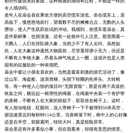
勤劳作建设美好家园，这种相通的感情和过程，不都是一样的
令人感动吗。
老年人在庙会喜欢乘坐方便的高空缆车游览。坐在缆车上，居
高临下，慢悠悠地前行，望着数不尽的摊摊点点，无数的人头
攒动，使人产生跃跃欲试的冲动。我感到，坐缆车逛庙会，真
是件新鲜事，也很浪漫。还有一处格外引人注意。那里围着一
大圈人，人们在排队骑大象，当然少不了有人尖叫。虽然如
此，人在大象这种庞然大物面前，尽管显得渺小无力，但还是
不断有人争骑大象，昂着头神气地走上一圈，这或许也是人类
固有的征服欲的一种表现吧。
庙会中最让小朋友喜欢的，当然是最富刺激的游艺活动了，像
过山车、海盗船、波浪滑梯、头朝下转圈的抡斧头、大转椅
等。有一种使人心惊的项目叫“无限冒险”；那是在两个高耸的
铁架之间，横拉起一根弹性的绳索，在绳索中央装一个有护带
的座椅，不断有人在大家的鼓励下，双双坐在椅子上。这时，
有人按动电钮，眨眼间，连人带椅子一下子被弹到
50
米高空，
据说速度达到每秒钟
114
公里。当座椅落下时，椅中人的心好像
还是在半空，双眼紧闭，哇哇大叫，真是惊险异常。
庙会里还有许多看似小事，但在我看来，却很有意思的情景。