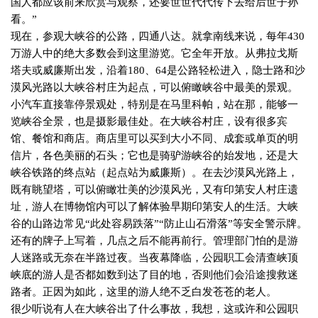
国人都应该前来欣赏与观察，还要世世代代传下去给后世子孙
看。”
现在，参观大峡谷的公路，四通八达。就拿南线来说，每年
430
万游人中的绝大多数会到这里游览。它全年开放。从弗拉戈斯
塔夫或威廉斯出发，沿着
180
、
64
是公路轻松进入，隐士路和沙
漠风光路以大峡谷村庄为起点，可以俯瞰峡谷中最美的景观。
小汽车直接靠停景观处，特别是在马里科帕，站在那，能够一
览峡谷全景，也是摄影最佳处。在大峡谷村庄，设有很多宾
馆、餐馆和商店。商店里可以买到大小不同、成套或单页的明
信片，各色美丽的石头；它也是骑驴游峡谷的始发地，还是大
峡谷铁路的终点站（起点站为威廉斯）。在去沙漠风光路上，
既有眺望塔，可以俯瞰壮美的沙漠风光，又有印第安人村庄遗
址，游人在博物馆内可以了解体验早期印第安人的生活。大峡
谷的山路边常见“此处容易跌落”“防止山石滑落”等安全警示牌。
还有的牌子上写着，几点之后不能再前行。管理部门怕的是游
人迷路或无奈在半路过夜。当夜幕降临，公园职工会清查峡顶
峡底的游人是否都如数到达了目的地，否则他们会沿途搜救迷
路者。正因为如此，这里的游人绝不乏白发苍苍的老人。
很少听说有人在大峡谷出了什么事故，我想，这或许和公园职