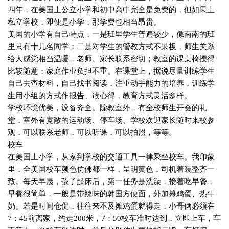
四年，在美国上公立小学和初中高中完全是免费的，但如果上
私立学校，即便是小学，那学费也相当昂贵。
美国的小学有自己特点，一是班里学生普遍较少，像南南的班
里只有十几名同学；二是对学生的管教方式不呆板，师生关系
给人感觉相当温暖，老师、家长联系密切；教室的课桌椅摆得
比较随意；家庭作业负担不重。在课堂上，据说尽量训练学生
自己去查材料，自己找书阅读，注重动手能力的培养，训练学
生用小组的方式作报告、读心得，教育方式灵活多样。
学校环境优美，设备齐全。除教室外，有全校师生开会的礼
堂，室外有宽敞的运动场、停车场、学校欢迎家长随时来校参
观，可以联系老师，可以听课，可以拍照，等等。
校车
在美国上小学，从家到学校的交通工具一律乘坐校车。我印象
里，全美国校车颜色仿佛都一样，呈明黄色，司机着装整齐一
致。每天早晨，孩子起床后，第一任务是洗澡，接着吃早餐，
早餐很简单，一般是带辣味的韩国方便面，外加摊鸡蛋、热牛
奶。若是时间仓促，往往来不及摊鸡蛋就得走，小哥俩必须在
7
：
45
前离家，约走
200
米，
7
：
50
校车准时达到，立即上车，车