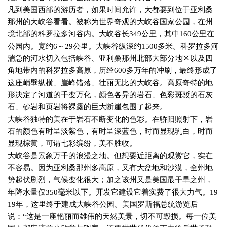
凡到美国西部的游历者，如果时间允许，大都要到位于亚利桑
那州的大峡谷看看。被称为世界奇观的大峡谷国家公园，在州
境北部的科罗拉多河谷内。大峡谷长
349
公里，其中
160
公里在
公园内。宽约
6
～
29
公里。大峡谷纵深约
1500
多米。科罗拉多河
湍急的河水切入包括峡谷、亚利桑那州北部大部分地区以及四
角地带内的科罗拉多高原，历经
600
多万年的冲刷，最终形成了
这座峭壁纵横、崖峰错落、壮丽无比的大峡谷。高原奇特的地
形决定了河道的千变万化，颜色各异的岩石、色彩斑驳的石灰
石、砂岩和页岩将裸露的巨大断崖包围了起来。
大峡谷独特的美在于岩石不断变化的色彩。在骄阳照射下，岩
石的颜色有时呈淡紫色，有时呈深蓝色，时而显现乳白，时而
显现棕黄，可谓七彩缤纷，美不胜收。
大峡谷是景象万千的浪漫之地。但想要近距离的观赏它，实在
不容易。因为亚利桑那州多高原，又有大盆地和沙漠，全州地
势起伏剧烈，气候变化很大；加之该州又是美国最干旱之州，
年降水量仅
350
毫米以下。开发它建设它着实费了很大力气。
19
19
年，这里终于建成大峡谷公园。美国罗斯福总统游览后
说：“这是一座艳丽而雄伟的天然美景，切不可毁损。每一位美