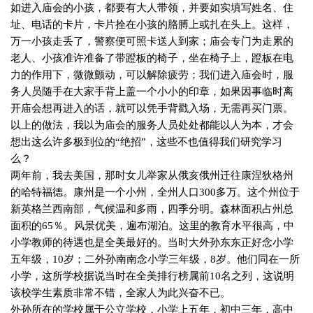
如进入庙会的小孩，都要有大人带领，并要如实填写姓名、住
址、电话的卡片，卡片拴在小孩的胳膊上或扎在头上。这样，
万一小孩走丢了，警察便可照卡送人到家；庙会专门为走累的
老人、小孩准许准备了带蹬板的椅子，坐在椅子上，蹬板在电
力的作用下，微微颤动，可以解除疲劳；我们进入庙会时，服
务人员随手在大家手背上盖一个小小的印章，如果因事临时离
开庙会想再进入的话，就可以凭手背戳入场，无需再买门票。
以上的做法，我以为庙会的服务人员处处都能以人为本，才会
想出这么许多极到位的“绝招”，这些不也值得我们研究学习
么？
两年前，我去美国，那时女儿举家从俄亥俄州迁往康涅狄格州
的哈特福德。康州是一个小州，全州人口
300
多万。这个州位于
新英格兰西南部，气候温和多雨，四季分明。森林面积占州总
面积的
65
％。风景优美，遍布湖泊。这里的教育水平很高，中
小学教师的待遇也是全美最好的。当时大外孙东东正好念小学
五年级，
10
岁；二外孙南南念小学三年级，
8
岁。他们同在一所
小学，这所学校据说当时在全美排行榜属前
10
名之列，这说明
该校学生素质非常不错，全家人为此兴奋不已。
外孙所在的学校属于公立学校，小学上五年，初中三年，高中