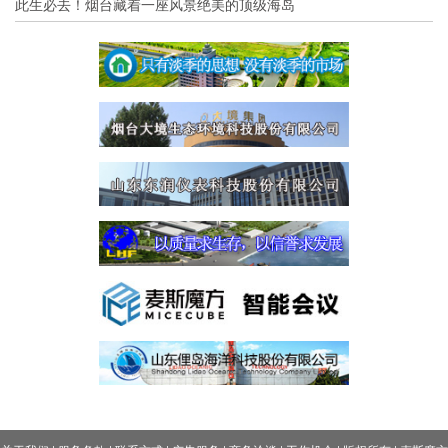
此生必去！烟台藏着一座风景绝美的顶级海岛