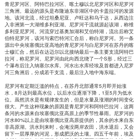
青尼罗河区、阿特巴拉河区、喀土穆以北尼罗河区和尼罗河
三角洲。最远的源头是布隆迪东非湖区中的卡盖拉河的发源
地。该河北流，经过坦桑尼亚、卢旺达和乌干达，从西边注
入非洲第一大湖维多利亚湖。尼罗河干流就源起该湖，称维
多利亚尼罗河。河流穿过基奥加湖和艾伯特湖，流出后称艾
伯特尼罗河，该河与索巴特河汇合后，称白尼罗河。另一条
源出中央埃塞俄比亚高地的青尼罗河与白尼罗河在苏丹的喀
士穆汇合，然后在达迈尔以北接纳最后一条主要支流阿特巴
拉河，称尼罗河。尼罗河由此向西北绕了一个S形，经过三
个瀑布后注入纳塞尔水库。河水出水库经埃及首都进入尼罗
河三角洲后，分成若干支流，最后注入地中海东端。
尼罗河有定期泛滥的特点，在苏丹北部通常5月即开始涨
水，8月达到最高水位，以后水位逐渐下降，1至5月为低水
位。虽然洪水是有规律发生的，但是水量及涨潮的时间变化
很大。产生这种现象的原因是青尼罗河和阿特巴拉河，这两
条河的水源来自埃塞俄比亚高原上的季节性暴雨。尼罗河的
河水80%以上是由埃塞俄比亚高原提供的，其余的水来自东
非高原湖。洪水到来时，会淹没两岸农田，洪水退后，又会
留下一层厚厚的河泥，形成肥沃的土壤。四五千年前，埃及