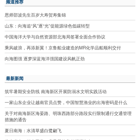
频道推荐
恩师邵波先生百岁大寿贺寿集锦
山东：向海追“风”逐“光”促能源绿色低碳转型
中国海洋大学与自然资源部北海局签署全面合作协议
乘风破浪，再添新翼！京鲁船业建造的MR化学品船顺利交付
向海图强 逐梦深蓝海洋强国建设风帆正劲
最新新闻
筑牢暑期安全防线 南海新区开展防溺水文明实践活动
一家山东企业让越南官员点赞，中国智慧渔业的出海密码是什么
关于对南海新区海晏路、明珠西路部分路段实行限制通行交通管理
措施的通告
夏日南海：水清草盛白鹭翩飞