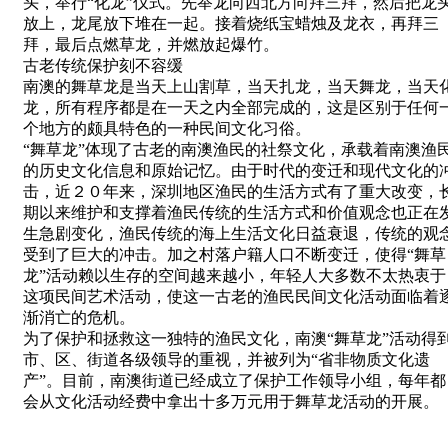
头，举行“化龙”仪式。先举龙向西北方向拜三拜，然后把龙
放上，龙尾放下堆在一起。接着烧纸宝蜡烛及龙衣，再拜三
拜，最后点燃草龙，并燃放起爆竹。
古老传统保护刻不容缓
南澳的舞草龙是当天上山割草，当天扎龙，当天舞龙，当天
龙，所有程序都是在一天之内全部完成的，这是区别于任何
个地方的颇具特色的一种民间文化习俗。
“舞草龙”体现了古老的南澳渔民的社祭文化，承载着南澳渔
的历史文化信息和原始记忆。由于时代的变迁和现代文化的
击，近２０年来，深圳地区渔民的生活方式有了重大改变，
期以来维护和支撑着渔民传统的生活方式和价值观念也正在
生急剧变化，渔民传统的海上生活文化日益衰退，传统的观
受到了巨大的冲击。加之村落户籍人口不断变迁，使得“舞草
龙”活动赖以生存的空间越来越小，年轻人大多数不太热衷于
这项民间艺术活动，使这一古老的渔民民间文化活动面临着
渐消亡的危机。
为了保护和拯救这一独特的渔民文化，南澳“舞草龙”活动得
市、区、街道各级领导的重视，并被列为“省非物质文化遗
产”。目前，南澳街道已经成立了保护工作领导小组，每年都
会从文化活动经费中拿出十多万元用于舞草龙活动的开展。