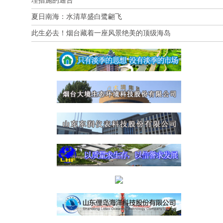
理措施的通告
夏日南海：水清草盛白鹭翩飞
此生必去！烟台藏着一座风景绝美的顶级海岛