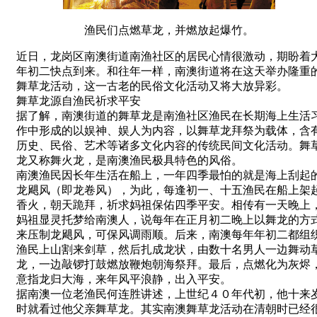
渔民们点燃草龙，并燃放起爆竹。
近日，龙岗区南澳街道南渔社区的居民心情很激动，期盼着
年初二快点到来。和往年一样，南澳街道将在这天举办隆重
舞草龙活动，这一古老的民俗文化活动又将大放异彩。
舞草龙源自渔民祈求平安
据了解，南澳街道的舞草龙是南渔社区渔民在长期海上生活
作中形成的以娱神、娱人为内容，以舞草龙拜祭为载体，含
历史、民俗、艺术等诸多文化内容的传统民间文化活动。舞
龙又称舞火龙，是南澳渔民极具特色的风俗。
南澳渔民因长年生活在船上，一年四季最怕的就是海上刮起
龙飓风（即龙卷风），为此，每逢初一、十五渔民在船上架
香火，朝天跪拜，祈求妈祖保佑四季平安。相传有一天晚上
妈祖显灵托梦给南澳人，说每年在正月初二晚上以舞龙的方
来压制龙飓风，可保风调雨顺。后来，南澳每年年初二都组
渔民上山割来剑草，然后扎成龙状，由数十名男人一边舞动
龙，一边敲锣打鼓燃放鞭炮朝海祭拜。最后，点燃化为灰烬
意指龙归大海，来年风平浪静，出入平安。
据南澳一位老渔民何连胜讲述，上世纪４０年代初，他十来
时就看过他父亲舞草龙。其实南澳舞草龙活动在清朝时已经