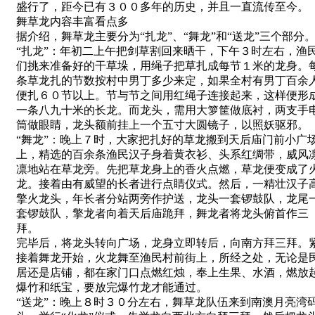
盛行了，距今已有３００多年的历史，并且一直流传至今。
舞草龙内容丰富看点多
据介绍，舞草龙主要分为“扎龙”、“舞龙”和“送龙”三个部分
“扎龙”：年初二上午把剑草割回来晒干，下午３时左右，渔
们挑来准备好的干草垛，用绳子把草扎成每节１米的龙身。
条草龙扎的节数按村中男丁多少来定，如果全村有男丁百余
便扎６０节以上。节与节之间用红绳子连接起来，这样便形
一条八九十米的长龙。而龙头，需用大箩筐做底衬，两支手
筒做眼睛，龙头额前挂上一个五寸大圆镜子，以照妖驱邪。
“舞龙”：晚上７时，大家把扎好的草龙搬到天后庙门前小广
上，精选的百余条渔民汉子身着黄衣衫、头系红绸带，威风
凛地站在草龙旁。先把草龙身上的香火点燃，草龙便变成了
龙。接着由有威望的长者进行点睛仪式。然后，一精壮汉子
擎火龙头，年长者分站两旁作护送，龙头一套锣鼓队，龙尾
套锣鼓队，擎龙者向着天后庙跪拜，舞龙者将龙头俯首作三
拜。
完毕后，将龙头转向广场，龙身立即转后，向南方拜三拜。
接着舞龙开始，火龙舞至渔民村前街上，所经之处，无论是
居还是店铺，都在家门口点燃红烛，奉上生果、水酒，燃放
爆竹和纸宝，要放完爆竹龙才能通过。
“送龙”：晚上８时３０分左右，舞草龙队伍来到南澳月亮湾