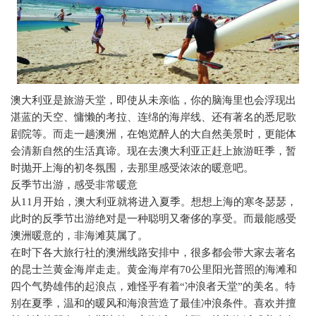
澳大利亚是旅游天堂，即使从未亲临，你的脑海里也会浮现出
湛蓝的天空、慵懒的考拉、连绵的海岸线、还有著名的悉尼歌
剧院等。而走一趟澳洲，在饱览醉人的大自然美景时，更能体
会清新自然的生活真谛。现在去澳大利亚正赶上旅游旺季，暂
时抛开上海的初冬氛围，去那里感受浓浓的暖意吧。
反季节出游，感受非常暖意
从
11
月开始，澳大利亚就将进入夏季。想想上海的寒冬瑟瑟，
此时的反季节出游绝对是一种聪明又奢侈的享受。而最能感受
澳洲暖意的，非海滩莫属了。
在时下各大旅行社的澳洲线路安排中，很多都会带大家去著名
的昆士兰黄金海岸走走。黄金海岸有
70
公里阳光普照的海滩和
四个气势雄伟的起浪点，难怪乎有着“冲浪者天堂”的美名。特
别在夏季，温和的暖风和海浪营造了最佳冲浪条件。喜欢并擅