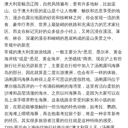
澳大利亚幅员辽阔，自然风情遍布，更有许多地标，比如蓝
山。位于澳大利亚的蓝山是个让人饱餐、畅饮和恣意享受的地
方。漫步在露出地面的砂岩和桉树林之间，你会发现一流的美
食、豪华疗养所、世界上最陡峭的铁路和充满活力的艺术家社
区。而走在标记完好的众多徒步小径上，又将沉浸在溪流、瀑
布、林谷、深邃的溪谷和峻峭的悬崖构成的蓝山美景之中。
常规中的新意
常规的澳大利亚旅游线路，一般主要分为“悉尼、墨尔本、黄金
海岸线”或是“悉尼、黄金海岸、大堡礁线”两类。现在沪上有些
旅行社开始另辟新意了，主要是在行程中加入了汤阁露玛海豚
岛的部分。因此就算是二度出游澳洲，也会有不一样的体验。
汤阁露玛海豚岛称得上是不可思议的度假胜地。汤阁露玛位于
摩尔顿岛西岸的一个布满棕榈树的海湾里，这里有洁白柔软的
沙滩和晶莹清澈的海水。之所以叫海豚岛，是因为大家可以在
岛上亲手喂养野生海豚。这条线路非常受到家长和小孩的欢
迎，在那还能够接触到一些当地的特色动物，如考拉、鹦鹉。
在海滩上喂喂海豚，再去抱着考拉留个影，将是一种非常新奇
的经历。其实很多旅游者注重的往往就是这种特殊的感受。
TIPS:
最近由上海中信旅行社推出的“澳大利亚八天（汤阁露