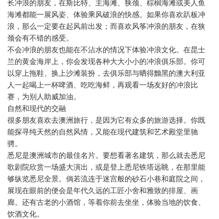
长冲浪的朋友，在斯比特、主海滩、狭颈、棕榈海滩或美人鱼
海滩都能一展风姿、体验乘风破浪的快感。如果你喜欢趴板冲
浪，那么一定要在起风前出发；而喜欢风筝冲浪的朋友，在狭
颈会有不错的感受。
不会冲浪的朋友也能在不沾水的情况下体验冲浪文化。在昆士
兰的黄金海岸上，你会发现各种大大小小的冲浪俱乐部。你可
以穿上拖鞋、换上沙滩装扮，去俱乐部与晒得黝黑的澳大利亚
人一起喝上一杯啤酒、吃吃海鲜，再观看一场友好的冲浪比
赛，为别人助威加油。
自然和现代的交融
很多朋友喜欢去澳洲旅行，是因为它有众多的旅游选择。你既
能探寻纯天然的自然风情，又能在现代建筑和艺术殿堂里驰
骋。
悉尼是澳洲城市的最佳名片。要想看著名建筑，那么就去悉尼
歌剧院欣赏一场盛大演出，或是登上悉尼铁塔远眺，在那里能
够纵览悉尼全景。倘若流连于迷宫般的砂石小巷和庭院之间，
展现在眼前的便会是年代久远的工匠小舍和雅致的排屋、画
廊。还有古老的小酒馆，等着你前去坐坐，体验当地的饮食、
饮酒文化。