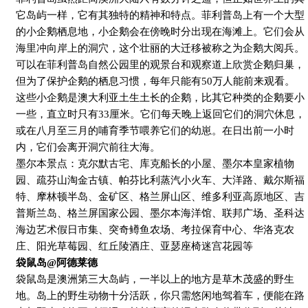
它岛屿一样，它有其独特的精神和特点。菲利普岛上有一个大型
的小企鹅栖息地，小企鹅会在傍晚时分出现在海滩上。它们会从
海里冲向岸上的洞穴，这个壮丽的大迁移被称之为企鹅大阅兵。
可以在菲利普岛自然公园里的观景台和观察道上欣赏企鹅归巢，
但为了保护企鹅的栖息习惯，每年只能有
50
万人能前来观看。
这些小企鹅是澳大利亚土生土长的企鹅，比其它种类的企鹅要小
一些，直立时只有
33
厘米。它们每天晚上返回它们的洞穴休息，
或在八月至三月的哺育季节喂养它们的幼崽。在日出前一小时
内，它们会离开洞穴前往大海。
墨尔本景点：克尔默古宅、库克船长的小屋、墨尔本皇家植物
园、疏芬山淘金古镇、帕芬比利蒸汽小火车、大洋路、戴尔斯福
特、摩林顿半岛、金矿区、格兰屏山区、维多利亚高原地区、吉
普斯兰岛、格兰屏国家公园、墨尔本海洋馆、联邦广场、圣科达
海边艺术假日市集、突奇鳟鱼农场、考拉保育中心、华洛克农
庄、阳光草莓园、红丘陵酒庄、亚瑟座椅迷宫花园等
袋鼠岛
@
阿德莱德
袋鼠岛是澳洲第三大岛屿，一半以上的地方是草木茂盛的野生
地。岛上的野生动物十分活跃，你只需悠闲地驾着车，便能在路