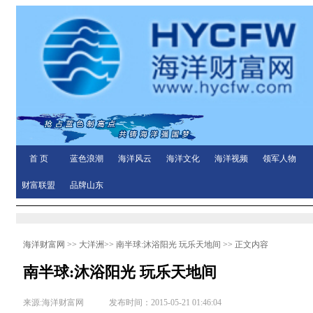
首 页
蓝色浪潮
海洋风云
海洋文化
海洋视频
领军人物
财富联盟
品牌山东
海洋财富网
>>
大洋洲
>>
南半球:沐浴阳光 玩乐天地间
>> 正文内容
南半球:沐浴阳光 玩乐天地间
来源:海洋财富网 发布时间：2015-05-21 01:46:04