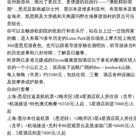
亚州旅游局，推出了更自主、更便捷的自由行——“澳航精彩假
期”，悉尼及新南威尔士州、墨尔本及维多利亚州、布里斯本及
金海岸、凯恩斯及大堡礁和天阁露玛野生海豚度假村的景点可任
意组合。
你可以去畅游歌剧院的歌剧厅和音乐厅，站在台上过一过指挥家
的瘾，进入有着
70
多年历史的
Luna Park
游乐场坐上摩天轮上饱览
360
度悉尼港夜色。也可以跟着导游穿梭在酒吧街，听导游谈当
的历史故事和八卦传闻，了解昔日趣事。
耗资两亿多港元建成的
Elysia
健康度假酒店位于著名的酿酒区猎
谷的一个小山丘之上，居高临下远眺广阔的
Bro
－
kenback
山脉。
每人每晚（半房）约
3500
元，包括住宿、三餐、酒店各种设施以
及按摩券或护肤券。
自由行套餐：
上海
-
悉尼往返直航机票
+2
晚市区
3
星
4
星酒店双人房住宿（含早
+
机场接送
+
特色澳式晚餐
=6550
元
/
人起，
5
星酒店则是
7000
元
/
人
起
上海
-
墨尔本往返机票 （悉尼转）
+2
晚市区
3
星
4
星酒店双人房住
（含早）
+
机场接送
+
尤利卡
88
层观景台及悬崖箱门票
=6600
元
/
人
起，
5
星酒店则是
7000
元
/
人起