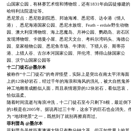
山国家公园，有林赛艺术馆和博物馆，还有
1831
年由囚徒修建的
哈特利法院遗址等。
悉尼景点：悉尼歌剧院悉、邦迪海滩、悉尼塔、达令港（情人
港）、悉尼海港国家公园、悉尼水族馆、
Feath
－
erdale
野生动物
园、澳大利亚博物馆、海上恶魔岛、月神公园、鹦鹉岛、岩石区
发现博物馆、卡德曼小屋、悉尼天文台、考科尔湾码头、海德公
园、皇家植物公园、悉尼鱼市场、牛津街、下猎人谷、斯蒂芬
港、上猎人谷、古尔本河国家公园、拜伦湾、博得山脉国家公
园、沃宁山国家公园等
十二门徒石
@
墨尔本
被称作“十二门徒石”的奇岸怪壁，实际上是突出在南太平洋海面
上的
12
块砂岩石，经过千年的海浪和海风的洗礼，被大自然鬼斧
神工地雕凿成酷似人面，而且表情迥异的
12
块岩石，看似悲哀，
恰似温柔。
随着时间流逝与海浪冲洗，十二门徒石至今只剩下
8
根，最近倒
的
1
根是在
2005
年。据说再过三十年，这余下的巨石也会消失。
为 “地球绝景”之一，既然到了就别再擦肩而过。
菲利普岛
@
墨尔本
菲利普岛虽然距离澳洲大陆只有数分钟之遥，但正如世界上的其