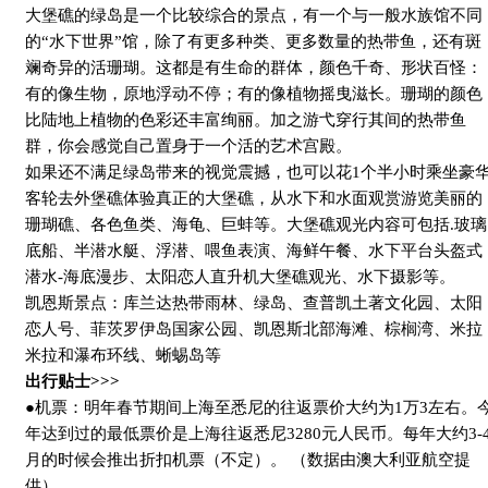
大堡礁的绿岛是一个比较综合的景点，有一个与一般水族馆不同
的“水下世界”馆，除了有更多种类、更多数量的热带鱼，还有斑
斓奇异的活珊瑚。这都是有生命的群体，颜色千奇、形状百怪：
有的像生物，原地浮动不停；有的像植物摇曳滋长。珊瑚的颜色
比陆地上植物的色彩还丰富绚丽。加之游弋穿行其间的热带鱼
群，你会感觉自己置身于一个活的艺术宫殿。
如果还不满足绿岛带来的视觉震撼，也可以花
1
个半小时乘坐豪
客轮去外堡礁体验真正的大堡礁，从水下和水面观赏游览美丽的
珊瑚礁、各色鱼类、海龟、巨蚌等。大堡礁观光内容可包括
.
玻璃
底船、半潜水艇、浮潜、喂鱼表演、海鲜午餐、水下平台头盔式
潜水
-
海底漫步、太阳恋人直升机大堡礁观光、水下摄影等。
凯恩斯景点：库兰达热带雨林、绿岛、查普凯土著文化园、太阳
恋人号、菲茨罗伊岛国家公园、凯恩斯北部海滩、棕榈湾、米拉
米拉和瀑布环线、蜥蜴岛等
出行贴士
>>>
●机票：明年春节期间上海至悉尼的往返票价大约为
1
万
3
左右。
年达到过的最低票价是上海往返悉尼
3280
元人民币。每年大约
3-
月的时候会推出折扣机票（不定）。 （数据由澳大利亚航空提
供）