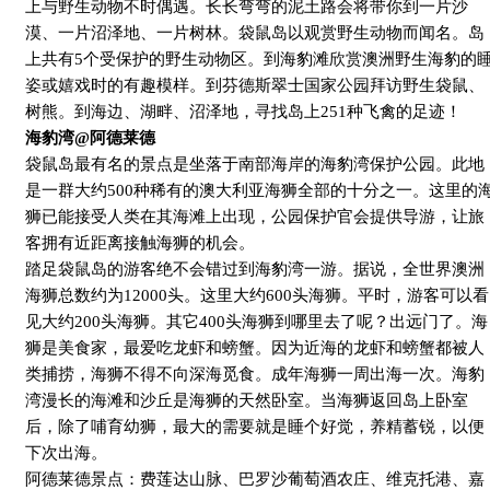
上与野生动物不时偶遇。长长弯弯的泥土路会将带你到一片沙
漠、一片沼泽地、一片树林。袋鼠岛以观赏野生动物而闻名。岛
上共有
5
个受保护的野生动物区。到海豹滩欣赏澳洲野生海豹的
姿或嬉戏时的有趣模样。到芬德斯翠士国家公园拜访野生袋鼠、
树熊。到海边、湖畔、沼泽地，寻找岛上
251
种飞禽的足迹！
海豹湾
@
阿德莱德
袋鼠岛最有名的景点是坐落于南部海岸的海豹湾保护公园。此地
是一群大约
500
种稀有的澳大利亚海狮全部的十分之一。这里的
狮已能接受人类在其海滩上出现，公园保护官会提供导游，让旅
客拥有近距离接触海狮的机会。
踏足袋鼠岛的游客绝不会错过到海豹湾一游。据说，全世界澳洲
海狮总数约为
12000
头。这里大约
600
头海狮。平时，游客可以看
见大约
200
头海狮。其它
400
头海狮到哪里去了呢？出远门了。海
狮是美食家，最爱吃龙虾和螃蟹。因为近海的龙虾和螃蟹都被人
类捕捞，海狮不得不向深海觅食。成年海狮一周出海一次。海豹
湾漫长的海滩和沙丘是海狮的天然卧室。当海狮返回岛上卧室
后，除了哺育幼狮，最大的需要就是睡个好觉，养精蓄锐，以便
下次出海。
阿德莱德景点：费莲达山脉、巴罗沙葡萄酒农庄、维克托港、嘉