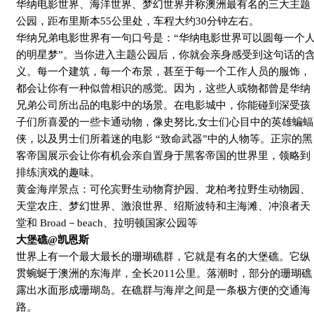
华纳电影世界、海洋世界、梦幻世界并称澳洲最有名的三大主题
公园，距布里斯本
55
公里处，车程大约
30
分钟左右。
华纳兄弟电影世界有一句口号是：“华纳电影世界可以圆每一个
的明星梦”。当你进入主题公园后，你就会亲身感受到这句话的
义。每一个建筑，每一个布景，甚至于每一个工作人员的服饰，
都会让你有一种似曾相识的感觉。因为，这些人或物都曾是华纳
兄弟公司所出品的电影中的场景。在电影城中，你能碰到深受孩
子们所喜爱的一些卡通动物，像史努比
,
女士们心目中的英雄蝙蝠
侠，以及男士们所着迷的电影 “致命武器”中的人物等。正宗的黑
客帝国展示会让你有机会亲自置身于黑客帝国的世界里，领略到
排练演戏的趣味。
黄金海岸景点：可伦宾野生动物育护园、龙柏考拉野生动物园、
天堂农庄、梦幻世界、激浪世界、绍斯波特和主海滩、冲浪者天
堂和
Broad
－
beach
、拉明顿国家公园等
大堡礁
@
凯恩斯
世界上有一个最大最长的珊瑚礁群，它就是有名的大堡礁。它纵
贯蜿蜒于澳洲的东海岸，全长
2011
公里。落潮时，部分的珊瑚礁
露出水面形成珊瑚岛。在礁群与海岸之间是一条极方便的交通海
路。