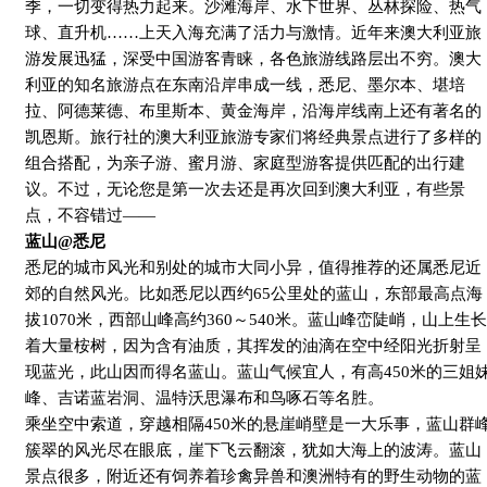
季，一切变得热力起来。沙滩海岸、水下世界、丛林探险、热气
球、直升机……上天入海充满了活力与激情。近年来澳大利亚旅
游发展迅猛，深受中国游客青睐，各色旅游线路层出不穷。澳大
利亚的知名旅游点在东南沿岸串成一线，悉尼、墨尔本、堪培
拉、阿德莱德、布里斯本、黄金海岸，沿海岸线南上还有著名的
凯恩斯。旅行社的澳大利亚旅游专家们将经典景点进行了多样的
组合搭配，为亲子游、蜜月游、家庭型游客提供匹配的出行建
议。不过，无论您是第一次去还是再次回到澳大利亚，有些景
点，不容错过——
蓝山
@
悉尼
悉尼的城市风光和别处的城市大同小异，值得推荐的还属悉尼近
郊的自然风光。比如悉尼以西约
65
公里处的蓝山，东部最高点海
拔
1070
米，西部山峰高约
360
～
540
米。蓝山峰峦陡峭，山上生长
着大量桉树，因为含有油质，其挥发的油滴在空中经阳光折射呈
现蓝光，此山因而得名蓝山。蓝山气候宜人，有高
450
米的三姐
峰、吉诺蓝岩洞、温特沃思瀑布和鸟啄石等名胜。
乘坐空中索道，穿越相隔
450
米的悬崖峭壁是一大乐事，蓝山群
簇翠的风光尽在眼底，崖下飞云翻滚，犹如大海上的波涛。蓝山
景点很多，附近还有饲养着珍禽异兽和澳洲特有的野生动物的蓝