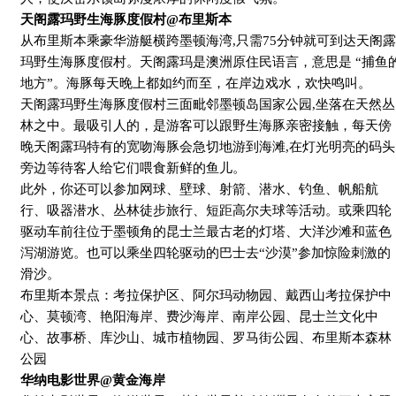
天阁露玛野生海豚度假村
@
布里斯本
从布里斯本乘豪华游艇横跨墨顿海湾
,
只需
75
分钟就可到达天阁露
玛野生海豚度假村。天阁露玛是澳洲原住民语言，意思是 “捕鱼
地方”。海豚每天晚上都如约而至，在岸边戏水，欢快鸣叫。
天阁露玛野生海豚度假村三面毗邻墨顿岛国家公园
,
坐落在天然丛
林之中。最吸引人的，是游客可以跟野生海豚亲密接触，每天傍
晚天阁露玛特有的宽吻海豚会急切地游到海滩
,
在灯光明亮的码头
旁边等待客人给它们喂食新鲜的鱼儿。
此外，你还可以参加网球、壁球、射箭、潜水、钓鱼、帆船航
行、吸器潜水、丛林徒步旅行、短距高尔夫球等活动。或乘四轮
驱动车前往位于墨顿角的昆士兰最古老的灯塔、大洋沙滩和蓝色
泻湖游览。也可以乘坐四轮驱动的巴士去“沙漠”参加惊险刺激的
滑沙。
布里斯本景点：考拉保护区、阿尔玛动物园、戴西山考拉保护中
心、莫顿湾、艳阳海岸、费沙海岸、南岸公园、昆士兰文化中
心、故事桥、库沙山、城市植物园、罗马街公园、布里斯本森林
公园
华纳电影世界
@
黄金海岸