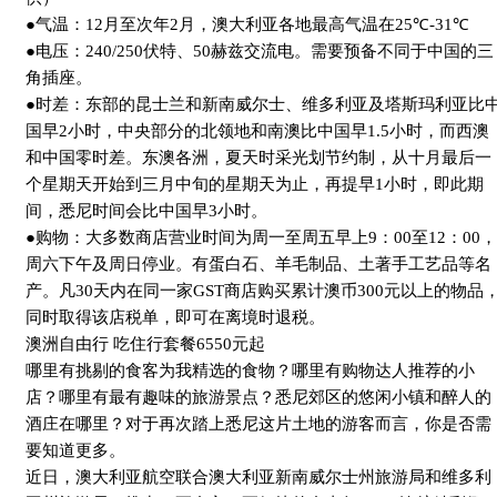
●气温：
12
月至次年
2
月，澳大利亚各地最高气温在
25
℃
-31
℃
●电压：
240/250
伏特、
50
赫兹交流电。需要预备不同于中国的三
角插座。
●时差：东部的昆士兰和新南威尔士、维多利亚及塔斯玛利亚比
国早
2
小时，中央部分的北领地和南澳比中国早
1.5
小时，而西澳
和中国零时差。东澳各洲，夏天时采光划节约制，从十月最后一
个星期天开始到三月中旬的星期天为止，再提早
1
小时，即此期
间，悉尼时间会比中国早
3
小时。
●购物：大多数商店营业时间为周一至周五早上
9
：
00
至
12
：
00
，
周六下午及周日停业。有蛋白石、羊毛制品、土著手工艺品等名
产。凡
30
天内在同一家
GST
商店购买累计澳币
300
元以上的物品
同时取得该店税单，即可在离境时退税。
澳洲自由行 吃住行套餐
6550
元起
哪里有挑剔的食客为我精选的食物？哪里有购物达人推荐的小
店？哪里有最有趣味的旅游景点？悉尼郊区的悠闲小镇和醉人的
酒庄在哪里？对于再次踏上悉尼这片土地的游客而言，你是否需
要知道更多。
近日，澳大利亚航空联合澳大利亚新南威尔士州旅游局和维多利