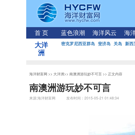
首 页
蓝色浪潮
海洋风云
海
大洋
密克罗尼西亚群岛
斐济岛
关岛
新西
洲
海洋财富网
>>
大洋洲
>>
南澳洲游玩妙不可言
>> 正文内容
南澳洲游玩妙不可言
来源:海洋财富网 发布时间：2015-05-21 01:48:34