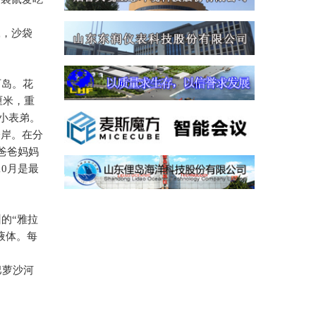
鼠，沙袋
石岛。花
厘米，重
小表弟。
登岸。在分
爸爸妈妈
10
月是最
的“雅拉
液体。每
巴萝沙河