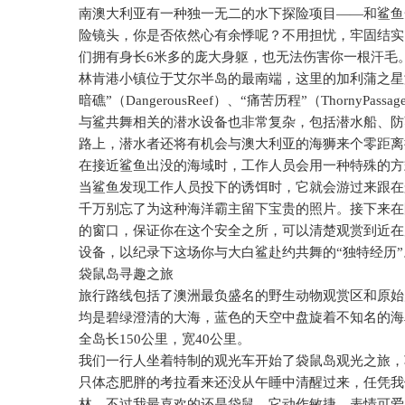
南澳大利亚有一种独一无二的水下探险项目――和鲨鱼
险镜头，你是否依然心有余悸呢？不用担忧，牢固结实
们拥有身长
6
米多的庞大身躯，也无法伤害你一根汗毛
林肯港小镇位于艾尔半岛的最南端，这里的加利蒲之星
暗礁”（
DangerousReef
）、“痛苦历程”（
ThornyPassag
与鲨共舞相关的潜水设备也非常复杂，包括潜水船、防
路上，潜水者还将有机会与澳大利亚的海狮来个零距离
在接近鲨鱼出没的海域时，工作人员会用一种特殊的方
当鲨鱼发现工作人员投下的诱饵时，它就会游过来跟在
千万别忘了为这种海洋霸主留下宝贵的照片。接下来在
的窗口，保证你在这个安全之所，可以清楚观赏到近在
设备，以纪录下这场你与大白鲨赴约共舞的“独特经历”
袋鼠岛寻趣之旅
旅行路线包括了澳洲最负盛名的野生动物观赏区和原始
均是碧绿澄清的大海，蓝色的天空中盘旋着不知名的海
全岛长
150
公里，宽
40
公里。
我们一行人坐着特制的观光车开始了袋鼠岛观光之旅，
只体态肥胖的考拉看来还没从午睡中清醒过来，任凭我
林。不过我最喜欢的还是袋鼠，它动作敏捷、表情可爱