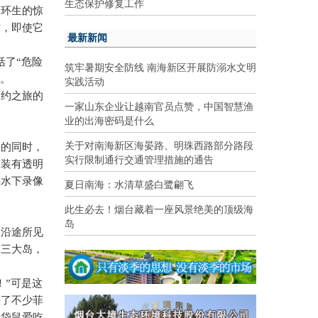
生态保护修复工作
象环生的惊
时，即使它
最新新闻
括了“危险
筑牢暑期安全防线 南海新区开展防溺水文明
。
实践活动
赴约之旅的
一家山东企业让越南官员点赞，中国智慧渔
业的出海密码是什么
关于对南海新区海晏路、明珠西路部分路段
鱼的同时，
实行限制通行交通管理措施的通告
笼装有透明
供水下录像
夏日南海：水清草盛白鹭翩飞
此生必去！烟台藏着一座风景绝美的顶级海
岛
，沿途所见
第三大岛，
！”可是这
杀了不少菲
着袋鼠爱吃