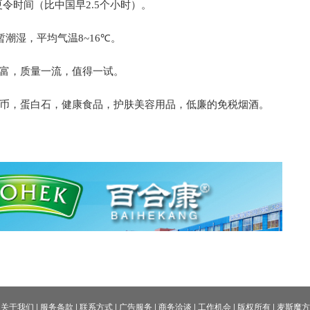
夏令时间（比中国早
2.5
个小时）。
暂潮湿，平均气温
8~16
℃。
富，质量一流，值得一试。
币，蛋白石，健康食品，护肤美容用品，低廉的免税烟酒。
关于我们
|
服务条款
|
联系方式
|
广告服务
|
商务洽谈
|
工作机会
|
版权所有
|
麦斯魔方