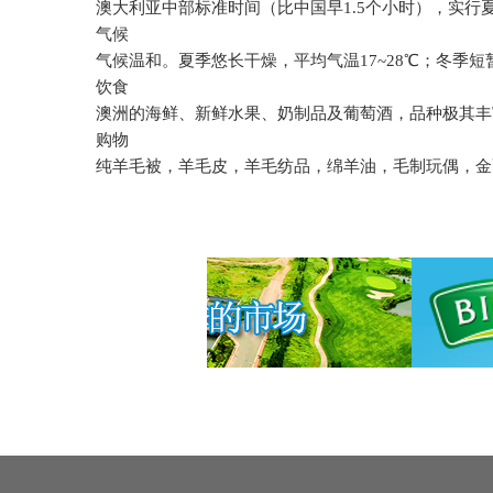
澳大利亚中部标准时间（比中国早
1.5
个小时），实行
气候
气候温和。夏季悠长干燥，平均气温
17~28
℃；冬季短
饮食
澳洲的海鲜、新鲜水果、奶制品及葡萄酒，品种极其丰
购物
纯羊毛被，羊毛皮，羊毛纺品，绵羊油，毛制玩偶，金