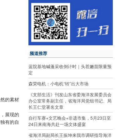
频道推荐
蓝院基地碱蓬采收倒计时｜头茬嫩苗限量预
定
森荣电机：小电机“转”出大市场
《支部生活》刊发山东省委海洋发展委员会
自然的素材
办公室常务副主任，省海洋局党组书记、局
长王仁堂署名文章
物，展现的
自行车赛+文艺晚会+非遗市集，5月23日至
所独有的自
24日来南海共赴一场文体盛宴
省海洋局副局长王振坤来我市调研指导海洋