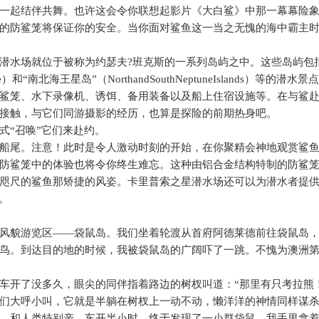
一起结伴共舞。也许这会令你联想起影片《大白鲨》中那一幕幕险
的防鲨笼将保证你的安全。当你面对鲨鱼这一当之无愧的海中霸主
。
潜水场就位于被称为约瑟夫
?
班克斯的一系列岛屿之中。这些岛屿包
e
）和“南北海王星岛”（
NorthandSouthNeptuneIslands
）等的潜水景点
鲨笼、水下录像机、诱饵、备用装备以及船上住宿设施等。在与鲨
接触，与它们同游摄影的经历，也算是探险的前期热身吧。
式“召唤”它们来赴约。
船尾。注意！此时是令人激动时刻的开始，在你聚精会神地观赏鲨
防鲨笼中的体验也将令你终生难忘。这种由铝合金结构特制的防鲨
咫尺的鲨鱼那矫捷的风姿。卡里普索之星潜水场还可以为潜水者提
。
风貌游览区――袋鼠岛。我们坐着轮渡从首府阿德莱德前往袋鼠岛
鸟。到达目的地的时候，我被袋鼠岛的广阔吓了一跳。不愧为澳洲
车开了没多久，眼尖的同伴指着路边的树杈叫道：“那里有只考拉熊
们大呼小叫，它就是半躺在树杈上一动不动，懒洋洋的神情同样谋
，和人类特别亲。车开半小时，终于发现了一小群袋鼠，我手里拿