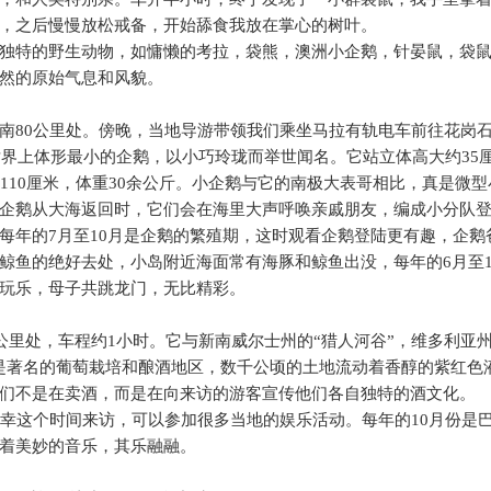
，之后慢慢放松戒备，开始舔食我放在掌心的树叶。
独特的野生动物，如慵懒的考拉，袋熊，澳洲小企鹅，针晏鼠，袋
然的原始气息和风貌。
南
80
公里处。傍晚，当地导游带领我们乘坐马拉有轨电车前往花岗
世界上体形最小的企鹅，以小巧玲珑而举世闻名。它站立体高大约
35
110
厘米，体重
30
余公斤。小企鹅与它的南极大表哥相比，真是微型
企鹅从大海返回时，它们会在海里大声呼唤亲戚朋友，编成小分队
每年的
7
月至
10
月是企鹅的繁殖期，这时观看企鹅登陆更有趣，企鹅
鲸鱼的绝好去处，小岛附近海面常有海豚和鲸鱼出没，每年的
6
月至
玩乐，母子共跳龙门，无比精彩。
公里处，车程约
1
小时。它与新南威尔士州的“猎人河谷”，维多利亚州
是著名的葡萄栽培和酿酒地区，数千公顷的土地流动着香醇的紫红色
们不是在卖酒，而是在向来访的游客宣传他们各自独特的酒文化。
幸这个时间来访，可以参加很多当地的娱乐活动。每年的
10
月份是
着美妙的音乐，其乐融融。