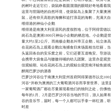
的树叶走近它们，袋鼠睁着圆溜溜的眼睛好奇地看着我
这里与世隔绝的自然环境，使袋鼠岛上集聚了大量澳洲
鼠，还有仰天高歌的海狮和追打浪花的海豹，充满大自
维得港的神仙小企鹅
维得港是南澳大利亚居民的度假胜地，位于阿得雷德以
岗石岛是澳洲
1800
只神仙小企鹅的栖息地。小企鹅是
量大约
1
至
2
公斤。而南极企鹅名叫帝王企鹅，站立体高
在花岗石岛上观看企鹅出海捕食归来场面相当壮丽，当
头返回各自的安乐窝之前，它们还要互道晚安。导游说
会携带大袋食品与嗷嗷待哺的幼儿团聚。这里亦是观赏
佳观鲸期。站在花岗石岛上的观鲸台观赏南洋鲸鱼嬉戏
醉闻巴萝沙的酒香
巴萝沙河谷位于南澳大利亚州首府阿得莱德市以北
100
河谷“并称为澳洲的三大葡萄酒河谷而享誉世界。这里
一家葡萄酒厂都在尽量展现着他们的独到之处，仿佛他
每年的
1
月、
2
月是巴罗沙河谷当地的节日，游人如果有
谷的音乐节，届时，每一个人都可以手拿一杯红酒，听
时差