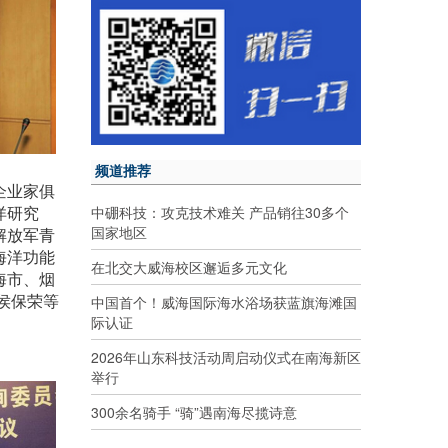
频道推荐
企业家俱
洋研究
中硼科技：攻克技术难关 产品销往30多个
国家地区
解放军青
海洋功能
在北交大威海校区邂逅多元文化
海市、烟
侯保荣等
中国首个！威海国际海水浴场获蓝旗海滩国
际认证
2026年山东科技活动周启动仪式在南海新区
举行
300余名骑手 “骑”遇南海尽揽诗意