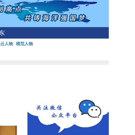
东
风云人物
模范人物