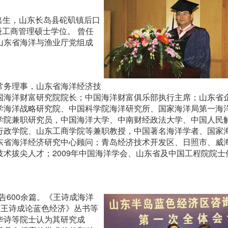
月出生，山东长岛县砣矶镇后口
级工商管理硕士学位。 曾任
山东省海洋与渔业厅党组成
常务理事，山东省海洋经济技
国海洋财富研究院院长；中国海洋财富俱乐部执行主席；山东省
学海洋战略研究院、中国科学院海洋研究所、国家海洋局第一海
学院兼职研究员，中国海洋大学、中南财经政法大学、中国人民
行政学院、山东工商学院等兼职教授，中国著名海洋学者、国家
东省海洋经济研究中心顾问；青岛经济技术开发区、日照市、威
术拔尖人才；2009年中国海洋学会、山东省及中国工程院院士
告600余篇。《王诗成海洋
《王诗成论蓝色经济》丛书等
华诗等院士认为其研究成